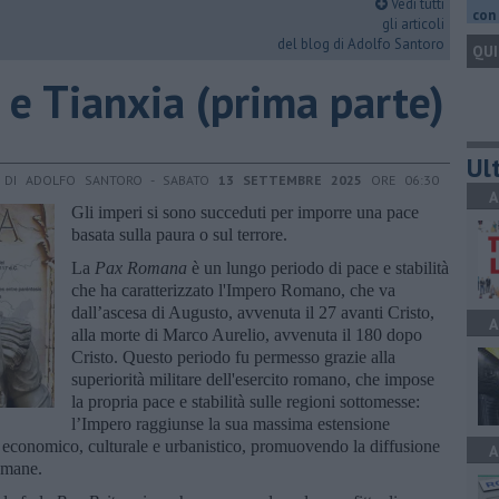
Vedi tutti
con 
gli articoli
del blog di Adolfo Santoro
QUI
 e Tianxia (prima parte)
Ult
DI ADOLFO SANTORO - SABATO
13 SETTEMBRE 2025
ORE 06:30
A
Gli imperi si sono succeduti per imporre una pace
basata sulla paura o sul terrore.
La
Pax Romana
è un lungo periodo di pace e stabilità
che ha caratterizzato l'Impero Romano, che va
dall’ascesa di Augusto, avvenuta il 27 avanti Cristo,
A
alla morte di Marco Aurelio, avvenuta il 180 dopo
Cristo. Questo periodo fu permesso grazie alla
superiorità militare dell'esercito romano, che impose
la propria pace e stabilità sulle regioni sottomesse:
l’Impero raggiunse la sua massima estensione
o economico, culturale e urbanistico, promuovendo la diffusione
A
romane.