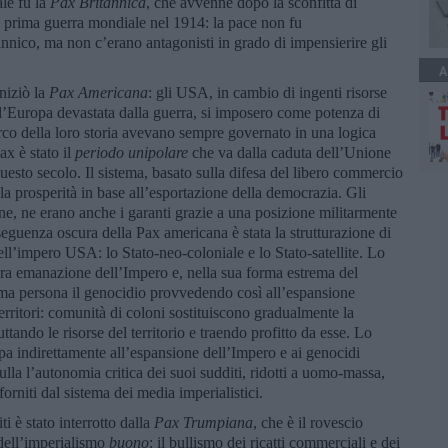
le fu la
Pax Britannica
, che avvenne dopo la sconfitta di
 prima guerra mondiale nel 1914: la pace non fu
nnico, ma non c’erano antagonisti in grado di impensierire gli
A
niziò la
Pax Americana
: gli USA, in cambio di ingenti risorse
ll’Europa devastata dalla guerra, si imposero come potenza di
arco della loro storia avevano sempre governato in una logica
ax è stato il
periodo unipolare
che va dalla caduta dell’Unione
uesto secolo. Il sistema, basato sulla difesa del libero commercio
 la prosperità in base all’esportazione della democrazia. Gli
one, ne erano anche i garanti grazie a una posizione militarmente
uenza oscura della Pax americana è stata la strutturazione di
dell’impero USA: lo Stato-neo-coloniale e lo Stato-satellite. Lo
ura emanazione dell’Impero e, nella sua forma estrema del
ima persona il genocidio provvedendo così all’espansione
erritori: comunità di coloni sostituiscono gradualmente la
tando le risorse del territorio e traendo profitto da esse. Lo
cipa indirettamente all’espansione dell’Impero e ai genocidi
lla l’autonomia critica dei suoi sudditi, ridotti a uomo-massa,
orniti dal sistema dei media imperialistici.
iti è stato interrotto dalla
Pax Trumpiana
, che è il rovescio
 dell’imperialismo
buono
: il bullismo dei ricatti commerciali e dei