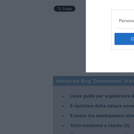
Persona
Articoli dal Blog “Disincantato” di 
​Linee guida per organizzare 
​Il ripristino della natura sec
Il nesso tra cambiamenti cli
Tutti morimmo a stento (3)