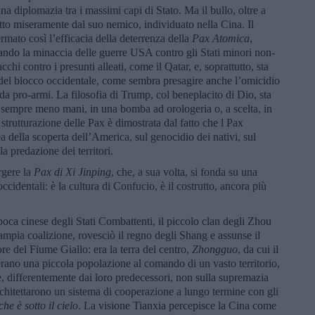
diplomazia tra i massimi capi di Stato. Ma il bullo, oltre a
fitto miseramente dal suo nemico, individuato nella Cina. Il
rmato così l’efficacia della deterrenza della
Pax Atomica
,
vando la minaccia delle guerre USA contro gli Stati minori non-
chi contro i presunti alleati, come il Qatar, e, soprattutto, sta
i del blocco occidentale, come sembra presagire anche l’omicidio
da pro-armi. La filosofia di Trump, col beneplacito di Dio, sta
 sempre meno mani, in una bomba ad orologeria o, a scelta, in
strutturazione delle Pax è dimostrata dal fatto che l Pax
della scoperta dell’America, sul genocidio dei nativi, sul
a predazione dei territori.
rgere la
Pax di Xi Jinping
, che, a sua volta, si fonda su una
occidentali: è la cultura di Confucio, è il costrutto, ancora più
poca cinese degli Stati Combattenti, il piccolo clan degli Zhou
’ampia coalizione, rovesciò il regno degli Shang e assunse il
ore del Fiume Giallo: era la terra del centro,
Zhongguo
, da cui il
erano una piccola popolazione al comando di un vasto territorio,
re, differentemente dai loro predecessori, non sulla supremazia
architettarono un sistema di cooperazione a lungo termine con gli
che è sotto il cielo
. La visione Tianxia percepisce la Cina come