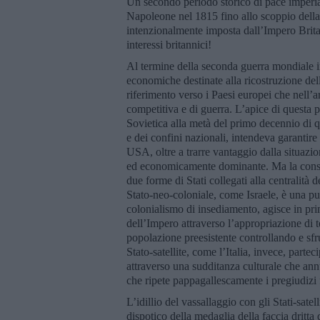
Un secondo periodo storico di pace imperia
Napoleone nel 1815 fino allo scoppio della
intenzionalmente imposta dall’Impero Brita
interessi britannici!
Al termine della seconda guerra mondiale i
economiche destinate alla ricostruzione de
riferimento verso i Paesi europei che nell’
competitiva e di guerra. L’apice di questa p
Sovietica alla metà del primo decennio di q
e dei confini nazionali, intendeva garantire
USA, oltre a trarre vantaggio dalla situazi
ed economicamente dominante. Ma la conseg
due forme di Stati collegati alla centralità 
Stato-neo-coloniale, come Israele, è una p
colonialismo di insediamento, agisce in pr
dell’Impero attraverso l’appropriazione di t
popolazione preesistente controllando e sfrut
Stato-satellite, come l’Italia, invece, parte
attraverso una sudditanza culturale che annu
che ripete pappagallescamente i pregiudizi f
L’idillio del vassallaggio con gli Stati-satell
dispotico della medaglia della faccia dritta