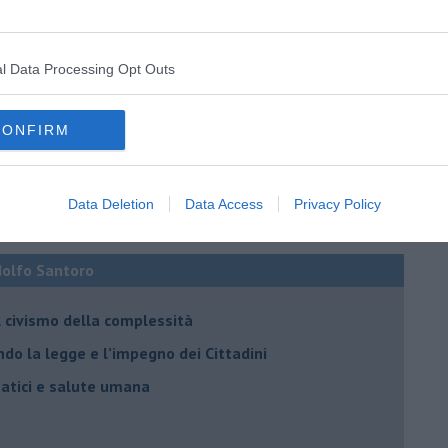
l Data Processing Opt Outs
CONFIRM
Data Deletion
Data Access
Privacy Policy
Adolfo Santoro
il civismo della complessità
ondo la legge e l’impegno dei Cittadini
matici e salute umana