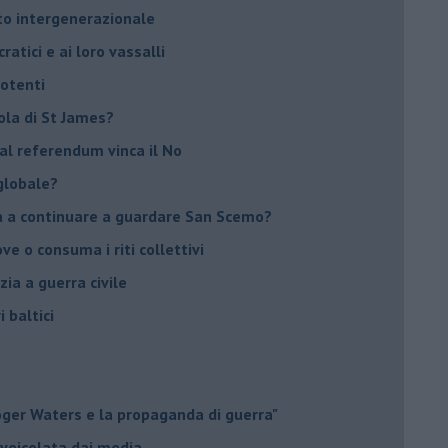
tto intergenerazionale
ratici e ai loro vassalli
potenti
sola di St James?
 al referendum vinca il No
globale?
na a continuare a guardare San Scemo?
ove o consuma i riti collettivi
ia a guerra civile
i baltici
Roger Waters e la propaganda di guerra"
 veicolata dai media