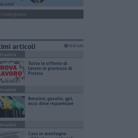
la città"
Condoglianze
imi articoli
Vedi tutti
ttualità
​Tutte le offerte di
lavoro in provincia di
Pistoia
ttualità
​Benzina, gasolio, gpl,
ecco dove risparmiare
ttualità
Casa in montagna