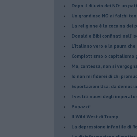
​Dopo il diluvio dei NO: un pa
​Un grandioso NO ai falchi teoc
La religione è la cocaina dei 
Donald e Bibi confinati nell’i
L’italiano vero e la paura che
​Complottismo o capitalismo 
​Ma, contessa, non si vergog
​Io non mi fiderei di chi promu
Esportazioni Usa: da democraz
​I vestiti nuovi degli imperator
​Pupazzi!
​Il Wild West di Trump
​La depressione infantile di 
​La disinformazione climatica