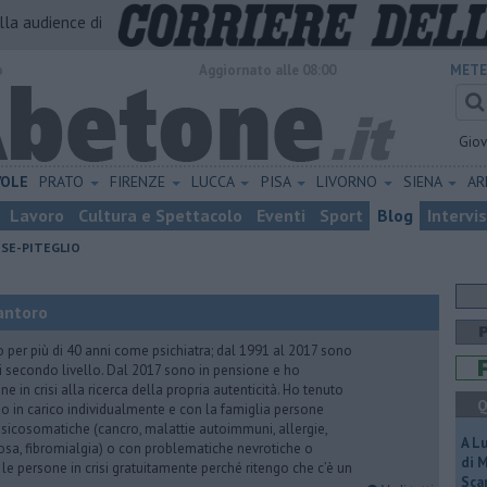
alla audience di
o
Aggiornato alle 08:00
METE
Gio
VOLE
PRATO
FIRENZE
LUCCA
PISA
LIVORNO
SIENA
A
Lavoro
Cultura e Spettacolo
Eventi
Sport
Blog
Intervi
ESE-PITEGLIO
antoro
o per più di 40 anni come psichiatra; dal 1991 al 2017 sono
di secondo livello. Dal 2017 sono in pensione e ho
e in crisi alla ricerca della propria autenticità. Ho tenuto
Q
o in carico individualmente e con la famiglia persone
icosomatiche (cancro, malattie autoimmuni, allergie,
A L
iosa, fibromialgia) o con problematiche nevrotiche o
di 
 le persone in crisi gratuitamente perché ritengo che c’è un
Scar