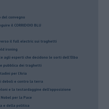
o del convegno
eguire il CORRIDOIO BLU
rso il full electric sui traghetti
old ironing
agli esperti che decidono le sorti dell’Elba
ne pubblica dei traghetti​
tadini per l’Aria
 deboli e contro la terra
eloni e la testardaggine dell’opposizione
l Nobel per la Pace
 e della politica