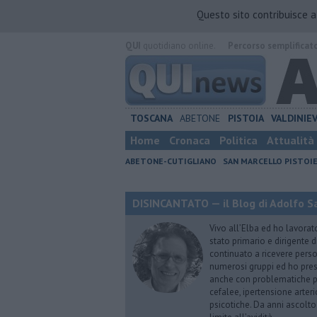
Questo sito contribuisce 
QUI
quotidiano online.
Percorso semplificat
TOSCANA
ABETONE
PISTOIA
VALDINIE
Home
Cronaca
Politica
Attualità
ABETONE-CUTIGLIANO
SAN MARCELLO PISTOI
DISINCANTATO — il Blog di Adolfo S
Vivo all’Elba ed ho lavorat
stato primario e dirigente 
continuato a ricevere person
numerosi gruppi ed ho pres
anche con problematiche ps
cefalee, ipertensione arter
psicotiche. Da anni ascolto