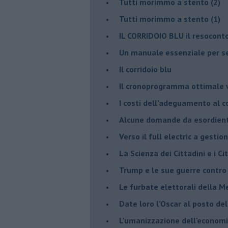
Tutti morimmo a stento (2)
​Tutti morimmo a stento (1)
IL CORRIDOIO BLU il resocont
Un manuale essenziale per s
Il corridoio blu
​Il cronoprogramma ottimale ve
​I costi dell’adeguamento al c
Alcune domande da esordiente 
Verso il full electric a gestio
​La Scienza dei Cittadini e i Cit
Trump e le sue guerre contro i
​Le furbate elettorali della M
​Date loro l’Oscar al posto de
L'umanizzazione dell'economia