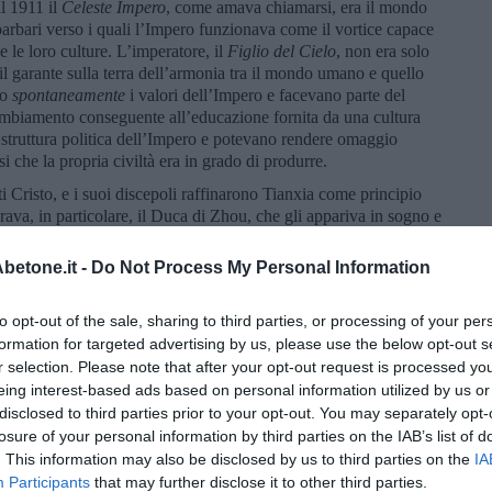
al 1911 il
Celeste Impero
, come amava chiamarsi, era il mondo
i barbari verso i quali l’Impero funzionava come il vortice capace
 e le loro culture. L’imperatore, il
Figlio del Cielo
, non era solo
 il garante sulla terra dell’armonia tra il mondo umano e quello
no
spontaneamente
i valori dell’Impero e facevano parte del
cambiamento conseguente all’educazione fornita da una cultura
a struttura politica dell’Impero e potevano rendere omaggio
i che la propria civiltà era in grado di produrre.
ti Cristo, e i suoi discepoli raffinarono Tianxia come principio
ava, in particolare, il Duca di Zhou, che gli appariva in sogno e
n particolare nella sfera politica; al Duca veniva attribuita la
ella musica eseguita durante le cerimonie. Nel
Datong
, la Grande
etone.it -
Do Not Process My Personal Information
i saggi sovrani raggiunge un alto grado di fiducia e sicurezza,
 inutili le strategie di competitività:
Nel percorso lungo la Via
to opt-out of the sale, sharing to third parties, or processing of your per
tti, si sceglie il saggio e il capace…si insegna la fiducia e si
formation for targeted advertising by us, please use the below opt-out s
ari solo i propri cari e figli solo i propri figli e questo fa si che
r selection. Please note that after your opt-out request is processed y
un giusto utilizzo, i bambini una crescita corretta e gli orfani, le
eing interest-based ads based on personal information utilized by us or
ovuti mezzi per nutrirsi, gli uomini un ruolo, le donne un riparo…
lotti non ci saranno più furti, saccheggi, disordini e crimini:
disclosed to third parties prior to your opt-out. You may separately opt-
onia
. (fine prima parte)
losure of your personal information by third parties on the IAB’s list of
. This information may also be disclosed by us to third parties on the
IA
Participants
that may further disclose it to other third parties.