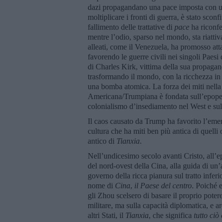
dazi propagandano una pace imposta con una 
moltiplicare i fronti di guerra, è stato scon
fallimento delle trattative di
pace
ha riconfe
mentre l’odio, sparso nel mondo, sta riatti
alleati, come il Venezuela, ha promosso attac
favorendo le guerre civili nei singoli Paes
di Charles Kirk, vittima della sua propagan
trasformando il mondo, con la ricchezza in
una bomba atomica. La forza dei miti nella 
Americana/Trumpiana è fondata sull’epopea 
colonialismo d’insediamento nel West e sull
Il caos causato da Trump ha favorito l’eme
cultura che ha miti ben più antica di quelli 
antico di
Tianxia
.
Nell’undicesimo secolo avanti Cristo, all’e
del nord-ovest della Cina, alla guida di un
governo della ricca pianura sul tratto inferi
nome di
Cina
,
il Paese del centro
. Poiché 
gli Zhou scelsero di basare il proprio pote
militare, ma sulla capacità diplomatica, e 
altri Stati, il
Tianxia
, che significa
tutto ciò 