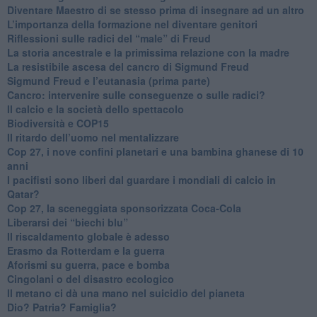
​Diventare Maestro di se stesso prima di insegnare ad un altro
L’importanza della formazione nel diventare genitori
Riflessioni sulle radici del “male” di Freud
​La storia ancestrale e la primissima relazione con la madre
​La resistibile ascesa del cancro di Sigmund Freud
Sigmund Freud e l’eutanasia (prima parte)
Cancro: intervenire sulle conseguenze o sulle radici?
​Il calcio e la società dello spettacolo
Biodiversità e COP15
​Il ritardo dell’uomo nel mentalizzare
​Cop 27, i nove confini planetari e una bambina ghanese di 10
anni
​I pacifisti sono liberi dal guardare i mondiali di calcio in
Qatar?
​Cop 27, la sceneggiata sponsorizzata Coca-Cola
​Liberarsi dei “biechi blu”
Il riscaldamento globale è adesso
​Erasmo da Rotterdam e la guerra
​Aforismi su guerra, pace e bomba
Cingolani o del disastro ecologico
​Il metano ci dà una mano nel suicidio del pianeta
​Dio? Patria? Famiglia?