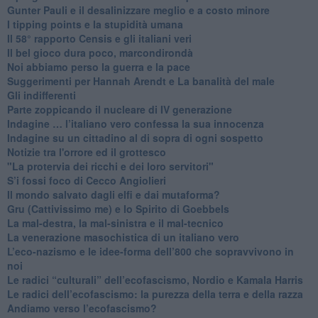
​Gunter Pauli e il desalinizzare meglio e a costo minore
I tipping points e la stupidità umana
​Il 58° rapporto Censis e gli italiani veri
​Il bel gioco dura poco, marcondirondà
Noi abbiamo perso la guerra e la pace
Suggerimenti per Hannah Arendt e La banalità del male
​Gli indifferenti
Parte zoppicando il nucleare di IV generazione
​Indagine … l’italiano vero confessa la sua innocenza
Indagine su un cittadino al di sopra di ogni sospetto
Notizie tra l'orrore ed il grottesco
"La protervia dei ricchi e dei loro servitori"
S’i fossi foco di Cecco Angiolieri
​Il mondo salvato dagli elfi e dai mutaforma?
Gru (Cattivissimo me) e lo Spirito di Goebbels
​La mal-destra, la mal-sinistra e il mal-tecnico
​La venerazione masochistica di un italiano vero
​L’eco-nazismo e le idee-forma dell’800 che sopravvivono in
noi
​Le radici “culturali” dell’ecofascismo, Nordio e Kamala Harris
Le radici dell’ecofascismo: la purezza della terra e della razza
Andiamo verso l’ecofascismo?