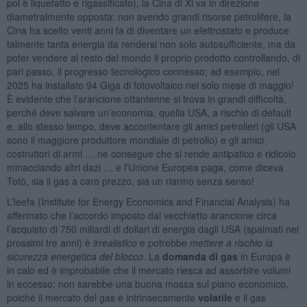
poi è liquefatto e rigassificato), la Cina di Xi va in direzione
diametralmente opposta: non avendo grandi risorse petrolifere, la
Cina ha scelto venti anni fa di diventare un
elettrostato
e produce
talmente tanta energia da rendersi non solo autosufficiente, ma da
poter vendere al resto del mondo il proprio prodotto controllando, di
pari passo, il progresso tecnologico connesso; ad esempio, nel
2025 ha installato 94 Giga di fotovoltaico nel solo mese di maggio!
È evidente che l’arancione ottantenne si trova in grandi difficoltà,
perché deve salvare un’economia, quella USA, a rischio di default
e, allo stesso tempo, deve accontentare gli amici petrolieri (gli USA
sono il maggiore produttore mondiale di petrolio) e gli amici
costruttori di armi … ne consegue che si rende antipatico e ridicolo
minacciando altri dazi … e l’Unione Europea paga, come diceva
Totò, sia il gas a caro prezzo, sia un riarmo senza senso!
L’Ieefa (Institute for Energy Economics and Financial Analysis) ha
affermato che l’accordo imposto dal vecchietto arancione circa
l’acquisto di 750 miliardi di dollari di energia dagli USA (spalmati nei
prossimi tre anni) è
irrealistico
e potrebbe
mettere a rischio la
sicurezza energetica del blocco
. La
domanda di gas
in Europa è
in calo ed è improbabile che il mercato riesca ad assorbire volumi
in eccesso; non sarebbe una buona mossa sul piano economico,
poiché il mercato del gas è intrinsecamente
volatile
e il gas