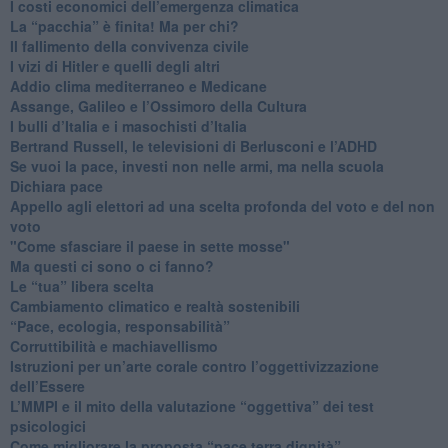
I costi economici dell’emergenza climatica
​La “pacchia” è finita! Ma per chi?
​Il fallimento della convivenza civile
​I vizi di Hitler e quelli degli altri
Addio clima mediterraneo e Medicane
​Assange, Galileo e l’Ossimoro della Cultura
​I bulli d’Italia e i masochisti d’Italia
​Bertrand Russell, le televisioni di Berlusconi e l’ADHD
​Se vuoi la pace, investi non nelle armi, ma nella scuola
​Dichiara pace
​Appello agli elettori ad una scelta profonda del voto e del non
voto
"Come sfasciare il paese in sette mosse"
​Ma questi ci sono o ci fanno?
​Le “tua” libera scelta
Cambiamento climatico e realtà sostenibili
“Pace, ecologia, responsabilità”
​Corruttibilità e machiavellismo
Istruzioni per un’arte corale contro l’oggettivizzazione
dell’Essere
​L’MMPI e il mito della valutazione “oggettiva” dei test
psicologici
Come migliorare la proposta “pace terra dignità”