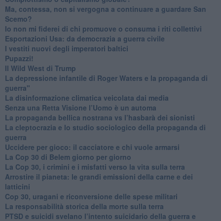
​Ma, contessa, non si vergogna a continuare a guardare San
Scemo?
​Io non mi fiderei di chi promuove o consuma i riti collettivi
Esportazioni Usa: da democrazia a guerra civile
​I vestiti nuovi degli imperatori baltici
​Pupazzi!
​Il Wild West di Trump
​La depressione infantile di Roger Waters e la propaganda di
guerra"
​La disinformazione climatica veicolata dai media
Senza una Retta Visione l’Uomo è un automa
​La propaganda bellica nostrana vs l’hasbarà dei sionisti
​La cleptocrazia e lo studio sociologico della propaganda di
guerra
​Uccidere per gioco: il cacciatore e chi vuole armarsi
​La Cop 30 di Belem giorno per giorno
La Cop 30, i crimini e i misfatti verso la vita sulla terra
Arrostire il pianeta: le grandi emissioni della carne e dei
latticini
​Cop 30, uragani e riconversione delle spese militari
La responsabilità storica della morte sulla terra
PTSD e suicidi svelano l’intento suicidario della guerra e