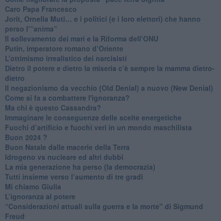
Caro Papa Francesco
​Jorit, Ornella Muti… e i politici (e i loro elettori) che hanno
perso l’”anima”
​Il sollevamento dei mari e la Riforma dell’ONU
Putin, imperatore romano d’Oriente
​L’ottimismo irrealistico dei narcisisti
​Dietro il potere e dietro la miseria c’è sempre la mamma dietro-
dietro
Il negazionismo da vecchio (Old Denial) a nuovo (New Denial)
Come si fa a combattere l'ignoranza?
Ma chi è questo Cassandra?
Immaginare le conseguenze delle scelte energetiche
​Fuochi d’artificio e fuochi veri in un mondo maschilista
Buon 2024 ?
​Buon Natale dalle macerie della Terra
​Idrogeno vs nucleare ed altri dubbi
​La mia generazione ha perso (la democrazia)
​Tutti insieme verso l’aumento di tre gradi
Mi chiamo Giulia
L’ignoranza al potere
​“Considerazioni attuali sulla guerra e la morte" di Sigmund
Freud