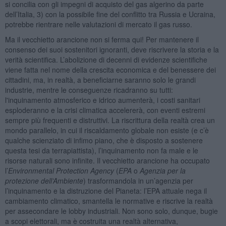
si concilia con gli impegni di acquisto del gas algerino da parte
dell’Italia, 3) con la possibile fine del conflitto tra Russia e Ucraina,
potrebbe rientrare nelle valutazioni di mercato il gas russo.
Ma il vecchietto arancione non si ferma qui! Per mantenere il
consenso dei suoi sostenitori ignoranti, deve riscrivere la storia e la
verità scientifica. L’abolizione di decenni di evidenze scientifiche
viene fatta nel nome della crescita economica e del benessere dei
cittadini, ma, in realtà, a beneficiarne saranno solo le grandi
industrie, mentre le conseguenze ricadranno su tutti:
l'inquinamento atmosferico e idrico aumenterà, i costi sanitari
esploderanno e la crisi climatica accelererà, con eventi estremi
sempre più frequenti e distruttivi. La riscrittura della realtà crea un
mondo parallelo, in cui il riscaldamento globale non esiste (e c’è
qualche scienziato di infimo piano, che è disposto a sostenere
questa tesi da terrapiattista), l’inquinamento non fa male e le
risorse naturali sono infinite. Il vecchietto arancione ha occupato
l’
Environmental Protection Agency
(
EPA
o
Agenzia per la
protezione dell’Ambiente
) trasformandola in un’agenzia per
l’inquinamento e la distruzione del Pianeta: l’EPA attuale nega il
cambiamento climatico, smantella le normative e riscrive la realtà
per assecondare le lobby industriali. Non sono solo, dunque, bugie
a scopi elettorali, ma è costruita una realtà alternativa,