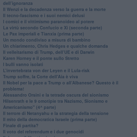
dell’ignoranza
Il Wenzi e la decadenza verso la guerra e la morte
​Il tecno-fascismo e i suoi nemici delusi
​I comici e il vittimismo paranoideo al potere
​La virtù secondo Confucio e Xi (seconda parte)
Le Pax imperiali e Tianxia (prima parte)
Un mondo condiviso a misura di bambino
​Un chiarimento, Chris Hedges e qualche domanda
Il velleitarismo di Trump, dell’UE e di Darwin
​Karen Horney e il ponte sullo Stretto
​I bulli vanno isolati
L’invertebrata von der Leyen e il Lula-risk
Trump soffre, la Corte dell'Aia è viva
​Il Nobel per la pace a Trump o all’Albanese? Questo è il
problema!
​Alessandro Orsini e la tetrade oscura del sionismo
​Hilsenrath e le 9 omotipie tra Nazismo, Sionismo e
Americanismo" (4^ parte)
​Il terrore di Netanyahu e la strategia della tensione
Il mito della democratica Israele (prima parte)
​Finale di partita?
​Il voto del referendum e i due genocidi