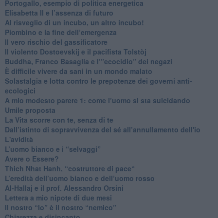
Portogallo, esempio di politica energetica
​Elisabetta II e l’assenza di futuro
Al risveglio di un incubo, un altro incubo!
​Piombino e la fine dell’emergenza
​Il vero rischio del gassificatore
​Il violento Dostoevskij e il pacifista Tolstòj
​Buddha, Franco Basaglia e l’”ecocidio” dei negazi
​È difficile vivere da sani in un mondo malato
Solastalgia e lotta contro le prepotenze dei governi anti-
ecologici
​A mio modesto parere 1: come l’uomo si sta suicidando
​Umile proposta
​La Vita scorre con te, senza di te
​Dall’istinto di sopravvivenza del sé all’annullamento dell'io
L'avidità
​L’uomo bianco e i “selvaggi”
​Avere o Essere?
​Thich Nhat Hanh, “costruttore di pace“
​L’eredità dell’uomo bianco e dell’uomo rosso
Al-Hallaj e il prof. Alessandro Orsini
​Lettera a mio nipote di due mesi
​Il nostro “Io” è il nostro “nemico”
​Chiarezza e disincanto