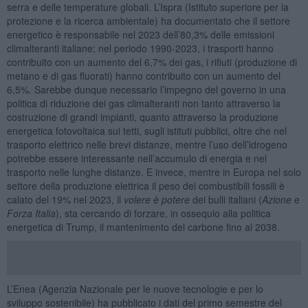
serra e delle temperature globali. L’Ispra (Istituto superiore per la
protezione e la ricerca ambientale) ha documentato che il settore
energetico è responsabile nel 2023 dell’80,3% delle emissioni
climalteranti italiane; nel periodo 1990-2023, i trasporti hanno
contribuito con un aumento del 6,7% dei gas, i rifiuti (produzione di
metano e di gas fluorati) hanno contribuito con un aumento del
6,5%. Sarebbe dunque necessario l’impegno del governo in una
politica di riduzione dei gas climalteranti non tanto attraverso la
costruzione di grandi impianti, quanto attraverso la produzione
energetica fotovoltaica sui tetti, sugli istituti pubblici, oltre che nel
trasporto elettrico nelle brevi distanze, mentre l’uso dell’idrogeno
potrebbe essere interessante nell’accumulo di energia e nel
trasporto nelle lunghe distanze. E invece, mentre in Europa nel solo
settore della produzione elettrica il peso dei combustibili fossili è
calato del 19% nel 2023, il
volere è potere
dei bulli italiani (
Azione
e
Forza Italia
), sta cercando di forzare, in ossequio alla politica
energetica di Trump, il mantenimento del carbone fino al 2038.
L’Enea (Agenzia Nazionale per le nuove tecnologie e per lo
sviluppo sostenibile) ha pubblicato i dati del primo semestre del