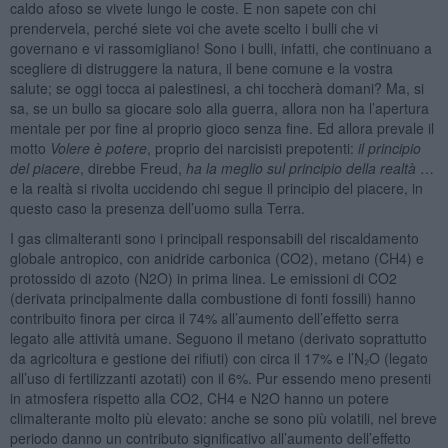
caldo afoso se vivete lungo le coste. E non sapete con chi
prendervela, perché siete voi che avete scelto i bulli che vi
governano e vi rassomigliano! Sono i bulli, infatti, che continuano a
scegliere di distruggere la natura, il bene comune e la vostra
salute; se oggi tocca ai palestinesi, a chi toccherà domani? Ma, si
sa, se un bullo sa giocare solo alla guerra, allora non ha l’apertura
mentale per por fine al proprio gioco senza fine. Ed allora prevale il
motto
Volere è potere
, proprio dei narcisisti prepotenti:
il principio
del piacere
, direbbe Freud,
ha la meglio sul principio della realtà
…
e la realtà si rivolta uccidendo chi segue il principio del piacere, in
questo caso la presenza dell’uomo sulla Terra.
I gas climalteranti sono i principali responsabili del riscaldamento
globale antropico, con anidride carbonica (CO2), metano (CH4) e
protossido di azoto (N2O) in prima linea. Le emissioni di CO2
(derivata principalmente dalla combustione di fonti fossili) hanno
contribuito finora per circa il 74% all’aumento dell’effetto serra
legato alle attività umane. Seguono il metano (derivato soprattutto
da agricoltura e gestione dei rifiuti) con circa il 17% e l’N₂O (legato
all’uso di fertilizzanti azotati) con il 6%. Pur essendo meno presenti
in atmosfera rispetto alla CO2, CH4 e N2O hanno un potere
climalterante molto più elevato: anche se sono più volatili, nel breve
periodo danno un contributo significativo all’aumento dell’effetto