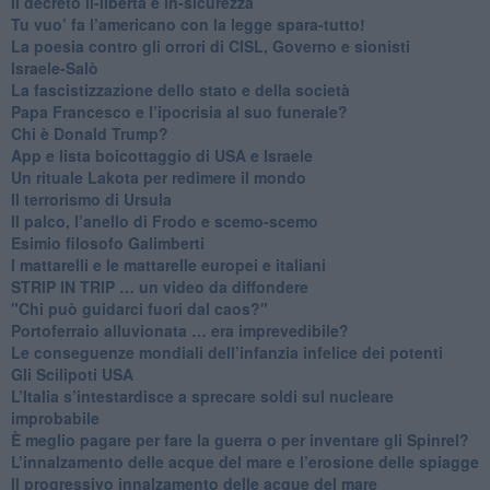
Il decreto il-libertà e in-sicurezza
Tu vuo’ fa l’americano con la legge spara-tutto!
La poesia contro gli orrori di CISL, Governo e sionisti
Israele-Salò
​La fascistizzazione dello stato e della società
Papa Francesco e l’ipocrisia al suo funerale?
​Chi è Donald Trump?
App e lista boicottaggio di USA e Israele
​Un rituale Lakota per redimere il mondo
Il terrorismo di Ursula
​Il palco, l’anello di Frodo e scemo-scemo
Esimio filosofo Galimberti
​I mattarelli e le mattarelle europei e italiani
​STRIP IN TRIP … un video da diffondere
"Chi può guidarci fuori dal caos?"
​Portoferraio alluvionata … era imprevedibile?
Le conseguenze mondiali dell’infanzia infelice dei potenti
​Gli Scilipoti USA
L’Italia s’intestardisce a sprecare soldi sul nucleare
improbabile
È meglio pagare per fare la guerra o per inventare gli Spinrel?
​L’innalzamento delle acque del mare e l’erosione delle spiagge
​Il progressivo innalzamento delle acque del mare