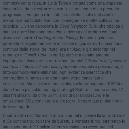
completamente falsa, in cui la Terra è trattata come una dispensa
inesauribile da cui estrarre senza limiti, nel nome di un presunto
progresso ... vengono eliminate le restrizioni sulle emissioni di
mercurio e particolato fine, con conseguenze dirette sulla salute
pubblica … viene cancellata la
Good Neighbor Rule
, che obbliga gli
stati a ridurre l'inquinamento che si riversa nei territori confinanti …
si cerca di abolire l’
endangerment finding
, la base legale che
permette di regolamentare le emissioni di gas serra. La riscrittura
continua della storia, del resto, era un’
Azione
già descritta nel
romanzo di Orwell
1984
, in cui il potere era continuamente
impegnato a riscrivere la narrazione, perché
Chi controlla il passato
controlla il futuro: chi controlla il presente controlla il passato
; ogni
fatto scomodo viene eliminato, ogni evidenza scientifica che
contraddice la narrazione dominante viene cancellata o
ridicolizzata. Ma la scienza non si piega alla propaganda: il 2024 è
stato l'anno più caldo mai registrato, gli Stati Uniti hanno subito 27
disastri climatici da oltre un miliardo di dollari ciascuno e le
emissioni di CO2 continuano a crescere. Negare questi dati non li
farà scomparire.
L’opera della riscrittura è in atto anche nel nucleare italiano:
Azione
& Co continuano, con fare da bulletti, a vendere fumo, ottenendo lo
stanziamento di 7,5 milioni di euro destinati a raccontarci nel