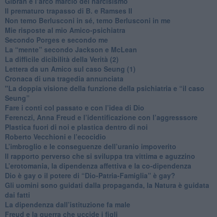
​Gibran e l’arco marcio del narcisismo
​Il prematuro trapasso di B. e Ramses II
​Non temo Berlusconi in sé, temo Berlusconi in me
​Mie risposte al mio Amico-psichiatra
​Secondo Porges e secondo me
​La “mente” secondo Jackson e McLean
La difficile dicibilità della Verità (2)
​Lettera da un Amico sul caso Seung (1)
​Cronaca di una tragedia annunciata
"​La doppia visione della funzione della psichiatria e “il caso
Seung”
​Fare i conti col passato e con l’idea di Dio
​Ferenczi, Anna Freud e l’identificazione con l’aggresssore
Plastica fuori di noi e plastica dentro di noi
​Roberto Vecchioni e l’ecocidio
​L’imbroglio e le conseguenze dell’uranio impoverito
​Il rapporto perverso che si sviluppa tra vittima e aguzzino
L’erotomania, la dipendenza affettiva e la co-dipendenza
​Dio è gay o il potere di “Dio-Patria-Famiglia” è gay?
​Gli uomini sono guidati dalla propaganda, la Natura è guidata
dai fatti
La dipendenza dall’istituzione fa male
​Freud e la guerra che uccide i figli