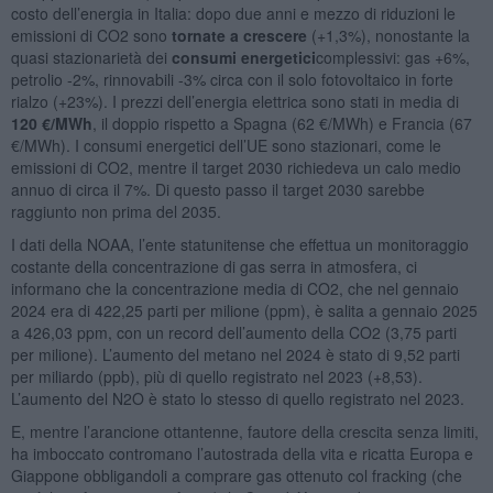
costo dell’energia in Italia: dopo due anni e mezzo di riduzioni le
emissioni di CO2 sono
tornate a crescere
(+1,3%), nonostante la
quasi stazionarietà dei
consumi energetici
complessivi: gas +6%,
petrolio -2%, rinnovabili -3% circa con il solo fotovoltaico in forte
rialzo (+23%). I prezzi dell’energia elettrica sono stati in media di
120 €/MWh
, il doppio rispetto a Spagna (62 €/MWh) e Francia (67
€/MWh). I consumi energetici dell’UE sono stazionari, come le
emissioni di CO2, mentre il target 2030 richiedeva un calo medio
annuo di circa il 7%. Di questo passo il target 2030 sarebbe
raggiunto non prima del 2035.
I dati della NOAA, l’ente statunitense che effettua un monitoraggio
costante della concentrazione di gas serra in atmosfera, ci
informano che la concentrazione media di CO2, che nel gennaio
2024 era di 422,25 parti per milione (ppm), è salita a gennaio 2025
a 426,03 ppm, con un record dell’aumento della CO2 (3,75 parti
per milione). L’aumento del metano nel 2024 è stato di 9,52 parti
per miliardo (ppb), più di quello registrato nel 2023 (+8,53).
L’aumento del N2O è stato lo stesso di quello registrato nel 2023.
E, mentre l’arancione ottantenne, fautore della crescita senza limiti,
ha imboccato contromano l’autostrada della vita e ricatta Europa e
Giappone obbligandoli a comprare gas ottenuto col fracking (che