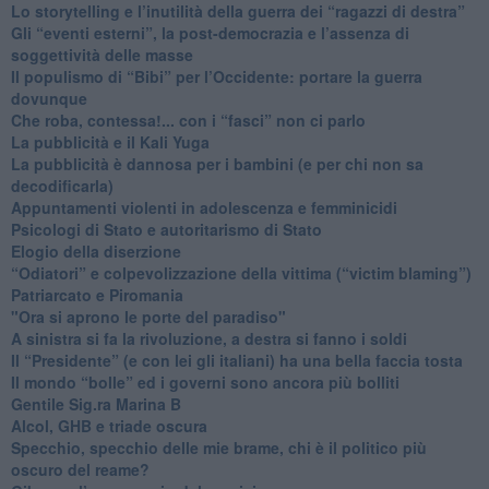
​Lo storytelling e l’inutilità della guerra dei “ragazzi di destra”
​Gli “eventi esterni”, la post-democrazia e l’assenza di
soggettività delle masse
​Il populismo di “Bibi” per l’Occidente: portare la guerra
dovunque
​Che roba, contessa!... con i “fasci” non ci parlo
La pubblicità e il Kali Yuga
​La pubblicità è dannosa per i bambini (e per chi non sa
decodificarla)
​Appuntamenti violenti in adolescenza e femminicidi
​Psicologi di Stato e autoritarismo di Stato
Elogio della diserzione
“Odiatori” e colpevolizzazione della vittima (“victim blaming”)
​Patriarcato e Piromania
"Ora si aprono le porte del paradiso"
​A sinistra si fa la rivoluzione, a destra si fanno i soldi
​Il “Presidente” (e con lei gli italiani) ha una bella faccia tosta
​Il mondo “bolle” ed i governi sono ancora più bolliti
​Gentile Sig.ra Marina B
​Alcol, GHB e triade oscura
​Specchio, specchio delle mie brame, chi è il politico più
oscuro del reame?