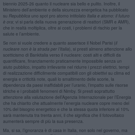
biennio 2025-26 quanto il nucleare sia bello e pulito. Inoltre, il
Ministero dell’ambiente e della sicurezza energetica ha pubblicato
su
Repubblica
uno spot pro atomo intitolato
Italia e atomo: il futuro
è ora
; vi si parla della nuova generazione di reattori (SMR e AMR),
che in realtà moltiplica, oltre ai costi, i problemi di rischio per la
salute e l’ambiente.
Se non si vuole credere a quanto asserisce il Nobel Parisi (
il
nucleare non è la strada per l’Italia
), si presti almeno attenzione allo
scetticismo di Bankitalia verso il nucleare: costi alti e difficili da
quantificare, finanziamento praticamente impossibile senza un
aiuto pubblico, impatto irrilevante nel ridurre i prezzi elettrici, tempi
di realizzazione difficilmente compatibili con gli obiettivi su clima ed
energia e criticità note, quali lo smaltimento delle scorie, la
dipendenza da paesi inaffidabili per l’uranio, l’impatto sulle risorse
idriche e i probabili fenomeni di Nimby. Si presti soprattutto
attenzione alla valutazione dell’Agenzia Internazionale per l’Energia
che ha chiarito che attualmente l’energia nucleare copre meno del
10% del bisogno energetico e che la stessa quota inferiore al 10%
sarà mantenuta tra trenta anni, il che significa che il fotovoltaico
aumenterà sempre di più la sua presenza.
Ma, si sa, l’ignoranza è di casa in Italia, non solo nel governo, ma