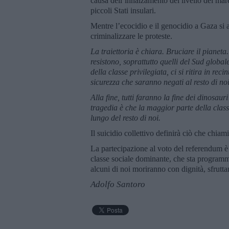
causa dell’innalzamento del livello del mare
piccoli Stati insulari.
Mentre l’ecocidio e il genocidio a Gaza si 
criminalizzare le proteste.
La traiettoria è chiara. Bruciare il pianeta
resistono, soprattutto quelli del Sud globale
della classe privilegiata, ci si ritira in rec
sicurezza che saranno negati al resto di noi
Alla fine, tutti faranno la fine dei dinosau
tragedia è che la maggior parte della cla
lungo del resto di noi.
Il suicidio collettivo definirà ciò che chi
La partecipazione al voto del referendum è 
classe sociale dominante, che sta programm
alcuni di noi moriranno con dignità, sfrutt
Adolfo Santoro