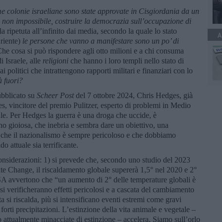
me colonie israeliane sono state approvate in Cisgiordania da un
e non impossibile, costruire la democrazia sull’occupazione di
la ripetuta all’infinito dai media, secondo la quale lo stato
A
riente)
le persone che vanno a manifestare sono un po’ di
he cosa si può rispondere agli otto milioni e a chi consuma
di Israele, alle
religioni
che hanno i loro templi nello stato di
ai politici che intrattengono rapporti militari e finanziari con lo
à fuori?
ubblicato su
Scheer Post
del 7 ottobre 2024, Chris Hedges, già
s, vincitore del premio Pulitzer, esperto di problemi in Medio
le. Per Hedges la guerra è una droga che uccide, è
o gioiosa, che inebria e sembra dare un obiettivo, una
 che il nazionalismo è sempre pericoloso e che dobbiamo
o attuale sia terrificante.
onsiderazioni: 1) si prevede che, secondo uno studio del 2023
te Change, il riscaldamento globale supererà 1,5° nel 2020 e 2°
ASA avvertono che “un aumento di 2° delle temperature globali è
e si verificheranno effetti pericolosi e a cascata del cambiamento
a si riscalda, più si intensificano eventi estremi come gravi
 forti precipitazioni. L’estinzione della vita animale e vegetale –
o attualmente minacciate di estinzione – accelera. Siamo sull’orlo