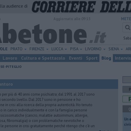
alla audience di
o
Aggiornato alle 09:15
METE
Sab
VOLE
PRATO
FIRENZE
LUCCA
PISA
LIVORNO
SIENA
A
Lavoro
Cultura e Spettacolo
Eventi
Sport
Blog
Intervi
ESE-PITEGLIO
antoro
o per più di 40 anni come psichiatra; dal 1991 al 2017 sono
di secondo livello. Dal 2017 sono in pensione e ho
e in crisi alla ricerca della propria autenticità. Ho tenuto
Q
o in carico individualmente e con la famiglia persone
icosomatiche (cancro, malattie autoimmuni, allergie,
​Un 
iosa, fibromialgia) o con problematiche nevrotiche o
civ
 le persone in crisi gratuitamente perché ritengo che c’è un