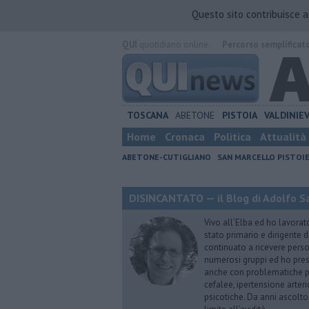
Questo sito contribuisce 
QUI
quotidiano online.
Percorso semplificat
TOSCANA
ABETONE
PISTOIA
VALDINIE
Home
Cronaca
Politica
Attualità
ABETONE-CUTIGLIANO
SAN MARCELLO PISTOI
DISINCANTATO — il Blog di Adolfo S
Vivo all’Elba ed ho lavorat
stato primario e dirigente 
continuato a ricevere person
numerosi gruppi ed ho pres
anche con problematiche ps
cefalee, ipertensione arter
psicotiche. Da anni ascolto