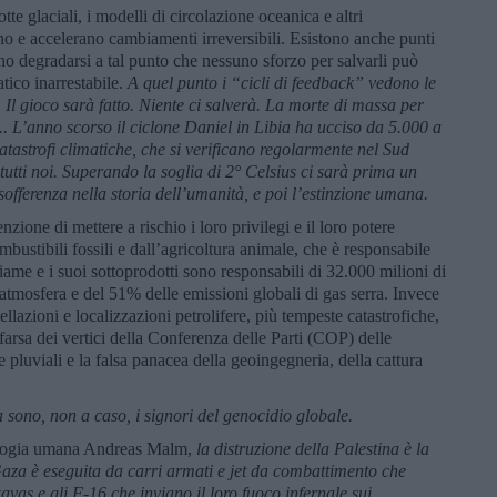
lotte glaciali, i modelli di circolazione oceanica e altri
o e accelerano cambiamenti irreversibili. Esistono anche punti
no degradarsi a tal punto che nessuno sforzo per salvarli può
atico inarrestabile.
A quel punto i “cicli di feedback” vedono le
. Il gioco sarà fatto. Niente ci salverà. La morte di massa per
... L’anno scorso il ciclone Daniel in Libia ha ucciso da 5.000 a
tastrofi climatiche, che si verificano regolarmente nel Sud
 tutti noi. Superando la soglia di 2° Celsius ci sarà prima un
i sofferenza nella storia dell’umanità, e poi l’estinzione umana.
zione di mettere a rischio i loro privilegi e il loro potere
ustibili fossili e dall’agricoltura animale, che è responsabile
tiame e i suoi sottoprodotti sono responsabili di 32.000 milioni di
’atmosfera e del 51% delle emissioni globali di gas serra. Invece
ellazioni e localizzazioni petrolifere, più tempeste catastrofiche,
a farsa dei vertici della Conferenza delle Parti (COP) delle
 pluviali e la falsa panacea della geoingegneria, della cattura
a sono, non a caso, i signori del genocidio globale.
ecologia umana Andreas Malm,
la distruzione della Palestina è la
 Gaza è eseguita da carri armati e jet da combattimento che
rkavas e gli F-16 che inviano il loro fuoco infernale sui