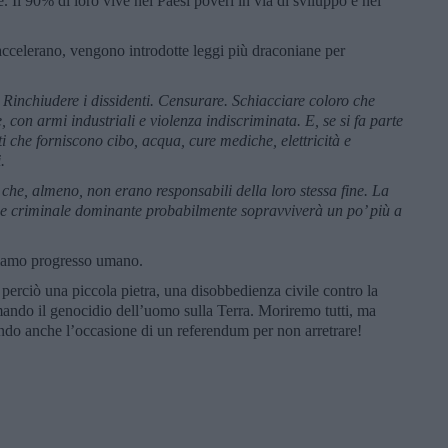
. Il 90% di loro vive nei Paesi poveri in via di sviluppo e nei
accelerano, vengono introdotte leggi più draconiane per
. Rinchiudere i dissidenti. Censurare. Schiacciare coloro che
, con armi industriali e violenza indiscriminata. E, se si fa parte
inti che forniscono cibo, acqua, cure mediche, elettricità e
.
ri che, almeno, non erano responsabili della loro stessa fine. La
sse criminale dominante probabilmente sopravviverà un po’ più a
amiamo progresso umano.
perciò una piccola pietra, una disobbedienza civile contro la
ando il genocidio dell’uomo sulla Terra. Moriremo tutti, ma
ando anche l’occasione di un referendum per non arretrare!