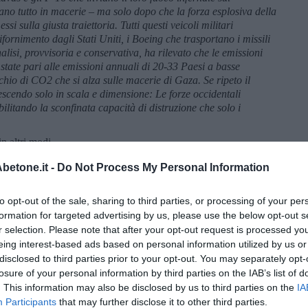
mano tutto in macerie – ma solo dopo che la forza esplosiva della
si sulla giusta traiettoria. Tutti questi veicoli militari
ifornimento dagli Stati Uniti, i Boeing che trasportano i missili
isi, provvisoria e conservativa, ha rilevato che le emissioni
state pari alle emissioni annuali di 20-33 Paesi a basse
hio di CO2 che si alza sulle macerie di Gaza. Se ripeto il
crescendo solo in scala e dimensione: Le forze occidentali
ilitando la sconfinata capacità di distruzione che solo i
in altri modi.
 petrolio e gas è il bacino del Levante, lungo la costa che va da
etone.it -
Do Not Process My Personal Information
rincipali giacimenti di gas scoperti qui, chiamati Karish e
 dal Libano. Cosa pensa l’Occidente di questa disputa? Nel
to opt-out of the sale, sharing to third parties, or processing of your per
da guerra a Israele per poter difendere meglio le sue
formation for targeted advertising by us, please use the below opt-out s
à. Sette anni dopo, nel 2022, mentre la guerra in Ucraina
r selection. Please note that after your opt-out request is processed y
Stato di Israele si elevava per la prima volta a esportatore di
eing interest-based ads based on personal information utilized by us or
la Germania e altri Stati dell’UE di gas e di petrolio greggio da
’ottobre dello stesso anno. Il 2022 suggellò l’elevato status di
disclosed to third parties prior to your opt-out. You may separately opt-
losure of your personal information by third parties on the IAB’s list of
. This information may also be disclosed by us to third parties on the
IA
 in Israele da Gaza da parte di combattenti palestinesi il 7
Participants
that may further disclose it to other third parties.
ote all’espansione. Ha rappresentato una minaccia diretta per la