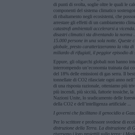
di punti di svolta, soglie oltre le quali le ca
componenti del sistema climatico sostengon
di ribaltamento negli ecosistemi, che posso
arrestare gli effetti di un cambiamento clim
catastrofi ambientali accelerarsi a vicenda
disastri climatici sta diventando la norma 
15.000 persone in una sola notte. Queste ca
globale, presto caratterizzeranno la vita di
miliardo di rifugiati, il peggior episodio d
Eppure, gli oligarchi globali non hanno inten
interrompendo un’economia trainata dai comb
del 18% delle emissioni di gas serra. Il bes
tonnellate di CO2 rilasciate ogni anno nell
di una risposta razionale, otteniamo più triv
più incendi, più siccità, fattorie tossiche, l
Nazioni Unite, lo sradicamento delle foreste
della CO2 e dell’intelligenza artificiale ...
I governi che facilitano il genocidio a Gaz
Per lo scrittore e professore svedese di 
distruzione della Terra. La distruzione di
riversano i loro proiettili sulla terra: i Me