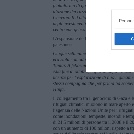
piattaforma di gas Tamar, che può essere v
d’azione dei razzi, la piattaforma è stata 
Chevron. Il 9 ottobre, il
New York Times ha 
Persona
degli investimenti energetici nella regione
centro energetico hanno guadagnato slanc
L’espansione della produzione israeliana ri
palestinesi.
Cinque settimane dopo il 7 ottobre, tuttavi
era stata comodamente trasformata in mace
Tamar. A febbraio ha annunciato un’altra s
Alla fine di ottobre, il giorno dopo l’inizi
licenze per l’esplorazione di
nuovi
giacimen
stessa compagnia che per prima ha scoperto
Haifa.
Il collegamento tra il genocidio di Gaza e
rifugiati climatici muoiono in mare aperto 
l’agenzia delle Nazioni Unite per i rifugiati
come inondazioni, tempeste, incendi e temp
di 21,5 milioni di persone tra il 2008 e il 
con un aumento di 100 milioni rispetto a tre