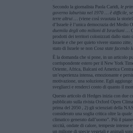
Secondo la giornalista Paola Caridi,
le pri
governo laburista nel 1970 … è difficile, s
terre altrui …
(viene così svuotata la storiel
d’Israele è l’unica democrazia del Medio O
duemila degli otto milioni di Israeliani …
C
prodotti dei territori colonizzati dallo stato 
Israele e che per quieto vivere stanno zitte, 
stato di Israele se non
Cosa state facendo l
È la domanda che si pone, in un articolo p
corrispondente estero per il New York Time
Oriente, Africa, Balcani ed America Centra
un’esperienza intensa, emozionante e persin
motivazione, una soluzione. Egli aggiunge
svegliarci e renderci conto di quanto il mond
Questo articolo di Hedges inizia con due c
pubblicato sulla rivista Oxford Open Clima
prima del 2050 , 2) gli scienziati della N
considerato una soglia critica oltre la qual
climatico generato dall’uomo”. Più il pianet
siccità, ondate di calore, tempeste intense e
un milione di specie vegetali e animali son