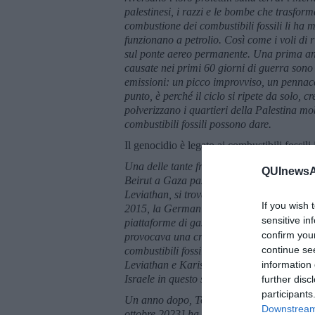
palestinesi, i razzi e le bombe che trasfor
combustione dei combustibili fossili li ha mes
funzionano a petrolio. Così come i voli di r
sul ponte aereo permanente. Una prima anal
causate nei primi 60 giorni di guerra sono 
emissioni: un picco improvviso, un pennacc
punto, è perché il ciclo si ripete da solo, 
polverizzano i quartieri della Palestina mob
combustibili fossili possono dare.
Il genocidio è legato ai combustibili fossili 
Una delle tante frontiere dell’estrazione di
QUInewsAb
Beirut a Gaza passando per Akka. Due dei p
Leviathan, si trovano in acque rivendicate
If you wish 
2015, la Germania ha venduto quattro navi 
sensitive in
piattaforme di gas da qualsiasi eventualit
confirm you
provocava una crisi sul mercato del gas, lo 
continue se
combustibili fossili di rilievo, rifornendo 
Leviathan e Karish, entrati in funzione nell
information 
Israele in questo settore.
further disc
participants
Un anno dopo, Toufan al-Aqsa [l’incursione
Downstream 
ottobre 2023] ha messo i bastoni tra le ru