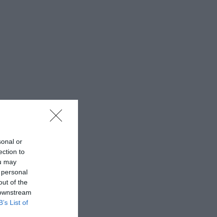
sonal or
ection to
ou may
 personal
out of the
 downstream
B’s List of