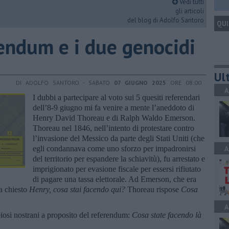
Vedi tutti
gli articoli
del blog di Adolfo Santoro
QUI
erendum e i due genocidi
Ult
DI ADOLFO SANTORO - SABATO
07 GIUGNO 2025
ORE 08:00
A
I dubbi a partecipare al voto sui 5 quesiti referendari
dell’8-9 giugno mi fa venire a mente l’aneddoto di
Henry David Thoreau e di Ralph Waldo Emerson.
Thoreau nel 1846, nell’intento di protestare contro
l’invasione del Messico da parte degli Stati Uniti (che
egli condannava come uno sforzo per impadronirsi
A
del territorio per espandere la schiavitù), fu arrestato e
imprigionato per evasione fiscale per essersi rifiutato
di pagare una tassa elettorale. Ad Emerson, che era
va chiesto
Henry, cosa stai facendo qui?
Thoreau rispose
Cosa
A
iosi nostrani a proposito del referendum:
Cosa state facendo là