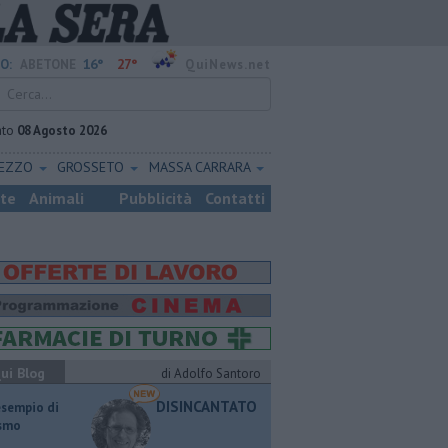
16°
27°
O:
ABETONE
QuiNews.net
ato
08 Agosto 2026
REZZO
GROSSETO
MASSA CARRARA
ste
Animali
Pubblicità
Contatti
ui Blog
di Adolfo Santoro
DISINCANTATO
esempio di
ismo