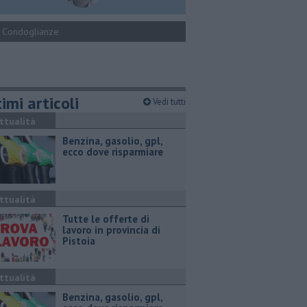
Condoglianze
imi articoli
Vedi tutti
ttualità
​Benzina, gasolio, gpl,
ecco dove risparmiare
ttualità
​Tutte le offerte di
lavoro in provincia di
Pistoia
ttualità
​Benzina, gasolio, gpl,