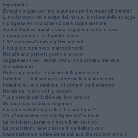
improbabile
È meglio pagare per fare la guerra o per inventare gli Spinrel?
​L’innalzamento delle acque del mare e l’erosione delle spiagge
​Il progressivo innalzamento delle acque del mare
​Gunter Pauli e il desalinizzare meglio e a costo minore
I tipping points e la stupidità umana
​Il 58° rapporto Censis e gli italiani veri
​Il bel gioco dura poco, marcondirondà
Noi abbiamo perso la guerra e la pace
Suggerimenti per Hannah Arendt e La banalità del male
​Gli indifferenti
Parte zoppicando il nucleare di IV generazione
​Indagine … l’italiano vero confessa la sua innocenza
Indagine su un cittadino al di sopra di ogni sospetto
Notizie tra l'orrore ed il grottesco
"La protervia dei ricchi e dei loro servitori"
S’i fossi foco di Cecco Angiolieri
​Il mondo salvato dagli elfi e dai mutaforma?
Gru (Cattivissimo me) e lo Spirito di Goebbels
​La mal-destra, la mal-sinistra e il mal-tecnico
​La venerazione masochistica di un italiano vero
​L’eco-nazismo e le idee-forma dell’800 che sopravvivono in