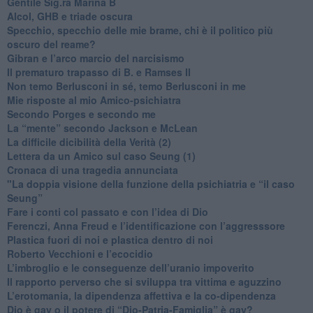
​Gentile Sig.ra Marina B
​Alcol, GHB e triade oscura
​Specchio, specchio delle mie brame, chi è il politico più
oscuro del reame?
​Gibran e l’arco marcio del narcisismo
​Il prematuro trapasso di B. e Ramses II
​Non temo Berlusconi in sé, temo Berlusconi in me
​Mie risposte al mio Amico-psichiatra
​Secondo Porges e secondo me
​La “mente” secondo Jackson e McLean
La difficile dicibilità della Verità (2)
​Lettera da un Amico sul caso Seung (1)
​Cronaca di una tragedia annunciata
"​La doppia visione della funzione della psichiatria e “il caso
Seung”
​Fare i conti col passato e con l’idea di Dio
​Ferenczi, Anna Freud e l’identificazione con l’aggresssore
Plastica fuori di noi e plastica dentro di noi
​Roberto Vecchioni e l’ecocidio
​L’imbroglio e le conseguenze dell’uranio impoverito
​Il rapporto perverso che si sviluppa tra vittima e aguzzino
L’erotomania, la dipendenza affettiva e la co-dipendenza
​Dio è gay o il potere di “Dio-Patria-Famiglia” è gay?