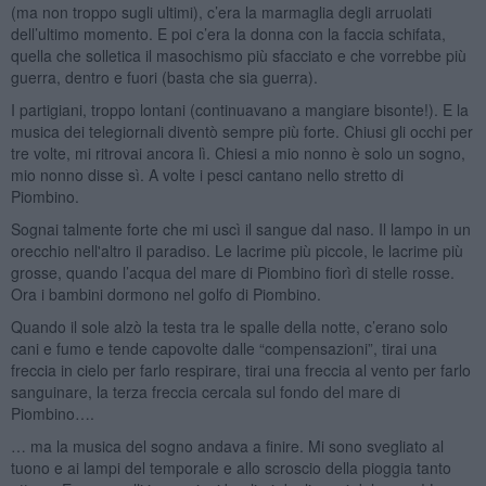
(ma non troppo sugli ultimi), c’era la marmaglia degli arruolati
dell’ultimo momento. E poi c’era la donna con la faccia schifata,
quella che solletica il masochismo più sfacciato e che vorrebbe più
guerra, dentro e fuori (basta che sia guerra).
I partigiani, troppo lontani (continuavano a mangiare bisonte!). E la
musica dei telegiornali diventò sempre più forte. Chiusi gli occhi per
tre volte, mi ritrovai ancora lì. Chiesi a mio nonno è solo un sogno,
mio nonno disse sì. A volte i pesci cantano nello stretto di
Piombino.
Sognai talmente forte che mi uscì il sangue dal naso. Il lampo in un
orecchio nell'altro il paradiso. Le lacrime più piccole, le lacrime più
grosse, quando l’acqua del mare di Piombino fiorì di stelle rosse.
Ora i bambini dormono nel golfo di Piombino.
Quando il sole alzò la testa tra le spalle della notte, c’erano solo
cani e fumo e tende capovolte dalle “compensazioni”, tirai una
freccia in cielo per farlo respirare, tirai una freccia al vento per farlo
sanguinare, la terza freccia cercala sul fondo del mare di
Piombino….
… ma la musica del sogno andava a finire. Mi sono svegliato al
tuono e ai lampi del temporale e allo scroscio della pioggia tanto