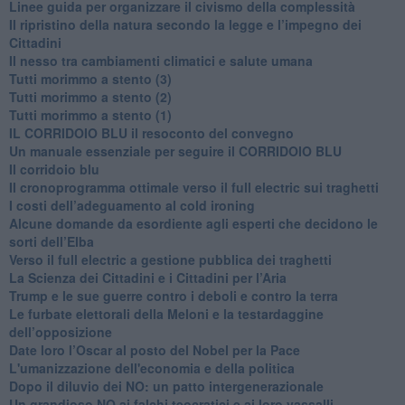
​Linee guida per organizzare il civismo della complessità
​Il ripristino della natura secondo la legge e l’impegno dei
Cittadini
Il nesso tra cambiamenti climatici e salute umana
Tutti morimmo a stento (3)
Tutti morimmo a stento (2)
​Tutti morimmo a stento (1)
IL CORRIDOIO BLU il resoconto del convegno
Un manuale essenziale per seguire il CORRIDOIO BLU
Il corridoio blu
​Il cronoprogramma ottimale verso il full electric sui traghetti
​I costi dell’adeguamento al cold ironing
Alcune domande da esordiente agli esperti che decidono le
sorti dell’Elba
Verso il full electric a gestione pubblica dei traghetti​
​La Scienza dei Cittadini e i Cittadini per l’Aria
Trump e le sue guerre contro i deboli e contro la terra
​Le furbate elettorali della Meloni e la testardaggine
dell’opposizione
​Date loro l’Oscar al posto del Nobel per la Pace
L'umanizzazione dell'economia e della politica
​Dopo il diluvio dei NO: un patto intergenerazionale
​Un grandioso NO ai falchi teocratici e ai loro vassalli