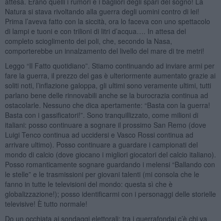
attesa. Erano quelli i rumori e i bagliori degli spari del sogno! La
Natura si stava rivoltando alla guerra degli uomini contro di lei!
Prima l’aveva fatto con la siccità, ora lo faceva con uno spettacolo
di lampi e tuoni e con trilioni di litri d’acqua…. In attesa del
completo scioglimento dei poli, che, secondo la Nasa,
comporterebbe un innalzamento del livello del mare di tre metri!
Leggo “Il Fatto quotidiano”. Stiamo continuando ad inviare armi per
fare la guerra, il prezzo del gas è ulteriormente aumentato grazie ai
soliti noti, l’inflazione galoppa, gli ultimi sono veramente ultimi, tutti
parlano bene delle rinnovabili anche se la burocrazia continua ad
ostacolarle. Nessuno che dica apertamente: “Basta con la guerra!
Basta con i gassificatori!”. Sono tranquillizzato, come milioni di
italiani: posso continuare a sognare il prossimo San Remo (dove
Luigi Tenco continua ad uccidersi e Vasco Rossi continua ad
arrivare ultimo). Posso continuare a guardare i campionati del
mondo di calcio (dove giocano i migliori giocatori del calcio italiano).
Posso romanticamente sognare guardando i melensi “Ballando con
le stelle” e le trasmissioni per giovani talenti (mi consola che le
fanno in tutte le televisioni del mondo: questa sì che è
globalizzazione!); posso identificarmi con i personaggi delle storielle
televisive! È tutto normale!
Do un occhiata ai sondaggi elettorali: tra i guerrafondai c’è chi va