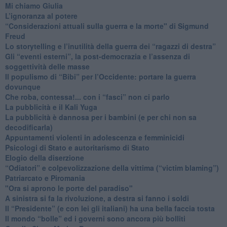
Mi chiamo Giulia
L’ignoranza al potere
​“Considerazioni attuali sulla guerra e la morte" di Sigmund
Freud
​Lo storytelling e l’inutilità della guerra dei “ragazzi di destra”
​Gli “eventi esterni”, la post-democrazia e l’assenza di
soggettività delle masse
​Il populismo di “Bibi” per l’Occidente: portare la guerra
dovunque
​Che roba, contessa!... con i “fasci” non ci parlo
La pubblicità e il Kali Yuga
​La pubblicità è dannosa per i bambini (e per chi non sa
decodificarla)
​Appuntamenti violenti in adolescenza e femminicidi
​Psicologi di Stato e autoritarismo di Stato
Elogio della diserzione
“Odiatori” e colpevolizzazione della vittima (“victim blaming”)
​Patriarcato e Piromania
"Ora si aprono le porte del paradiso"
​A sinistra si fa la rivoluzione, a destra si fanno i soldi
​Il “Presidente” (e con lei gli italiani) ha una bella faccia tosta
​Il mondo “bolle” ed i governi sono ancora più bolliti