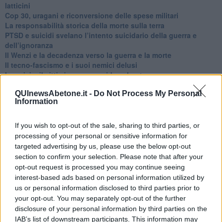
latticini
​Cop 30, uragani e riconversione delle spese militari
La responsabilità storica della morte sulla terra
PTSD e suicidi svelano l’intento suicidario della guerra e
dell’ignoranza
Il Wenzi e la decadenza verso la guerra e la morte
​Il tecno-fascismo e i suoi nemici delusi
​I comici e il vittimismo paranoideo al potere
​La virtù secondo Confucio e Xi (seconda parte)
QUInewsAbetone.it -
Do Not Process My Personal
Le Pax imperiali e Tianxia (prima parte)
Information
Un mondo condiviso a misura di bambino
​Un chiarimento, Chris Hedges e qualche domanda
Il velleitarismo di Trump, dell’UE e di Darwin
If you wish to opt-out of the sale, sharing to third parties, or
​Karen Horney e il ponte sullo Stretto
processing of your personal or sensitive information for
​I bulli vanno isolati
targeted advertising by us, please use the below opt-out
L’invertebrata von der Leyen e il Lula-risk
section to confirm your selection. Please note that after your
Trump soffre, la Corte dell'Aia è viva
opt-out request is processed you may continue seeing
​Il Nobel per la pace a Trump o all’Albanese? Questo è il
interest-based ads based on personal information utilized by
problema!
us or personal information disclosed to third parties prior to
​Alessandro Orsini e la tetrade oscura del sionismo
your opt-out. You may separately opt-out of the further
​Hilsenrath e le 9 omotipie tra Nazismo, Sionismo e
disclosure of your personal information by third parties on the
Americanismo" (4^ parte)
IAB’s list of downstream participants. This information may