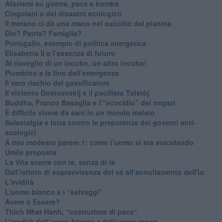
​Aforismi su guerra, pace e bomba
Cingolani o del disastro ecologico
​Il metano ci dà una mano nel suicidio del pianeta
​Dio? Patria? Famiglia?
Portogallo, esempio di politica energetica
​Elisabetta II e l’assenza di futuro
Al risveglio di un incubo, un altro incubo!
​Piombino e la fine dell’emergenza
​Il vero rischio del gassificatore
​Il violento Dostoevskij e il pacifista Tolstòj
​Buddha, Franco Basaglia e l’”ecocidio” dei negazi
​È difficile vivere da sani in un mondo malato
Solastalgia e lotta contro le prepotenze dei governi anti-
ecologici
​A mio modesto parere 1: come l’uomo si sta suicidando
​Umile proposta
​La Vita scorre con te, senza di te
​Dall’istinto di sopravvivenza del sé all’annullamento dell'io
L'avidità
​L’uomo bianco e i “selvaggi”
​Avere o Essere?
​Thich Nhat Hanh, “costruttore di pace“
​L’eredità dell’uomo bianco e dell’uomo rosso