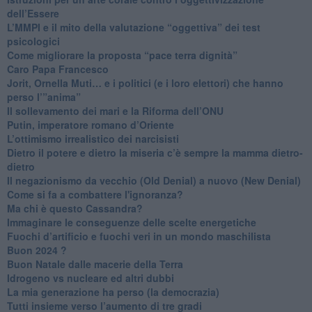
dell’Essere
​L’MMPI e il mito della valutazione “oggettiva” dei test
psicologici
Come migliorare la proposta “pace terra dignità”
Caro Papa Francesco
​Jorit, Ornella Muti… e i politici (e i loro elettori) che hanno
perso l’”anima”
​Il sollevamento dei mari e la Riforma dell’ONU
Putin, imperatore romano d’Oriente
​L’ottimismo irrealistico dei narcisisti
​Dietro il potere e dietro la miseria c’è sempre la mamma dietro-
dietro
Il negazionismo da vecchio (Old Denial) a nuovo (New Denial)
Come si fa a combattere l'ignoranza?
Ma chi è questo Cassandra?
Immaginare le conseguenze delle scelte energetiche
​Fuochi d’artificio e fuochi veri in un mondo maschilista
Buon 2024 ?
​Buon Natale dalle macerie della Terra
​Idrogeno vs nucleare ed altri dubbi
​La mia generazione ha perso (la democrazia)
​Tutti insieme verso l’aumento di tre gradi