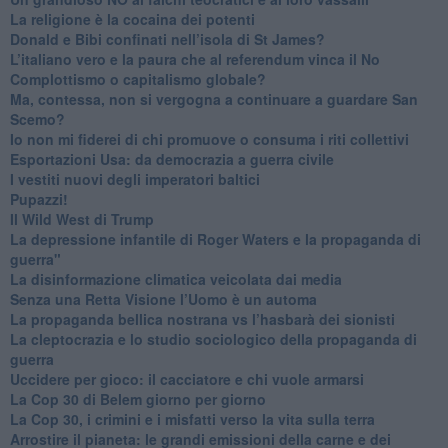
La religione è la cocaina dei potenti
Donald e Bibi confinati nell’isola di St James?
L’italiano vero e la paura che al referendum vinca il No
​Complottismo o capitalismo globale?
​Ma, contessa, non si vergogna a continuare a guardare San
Scemo?
​Io non mi fiderei di chi promuove o consuma i riti collettivi
Esportazioni Usa: da democrazia a guerra civile
​I vestiti nuovi degli imperatori baltici
​Pupazzi!
​Il Wild West di Trump
​La depressione infantile di Roger Waters e la propaganda di
guerra"
​La disinformazione climatica veicolata dai media
Senza una Retta Visione l’Uomo è un automa
​La propaganda bellica nostrana vs l’hasbarà dei sionisti
​La cleptocrazia e lo studio sociologico della propaganda di
guerra
​Uccidere per gioco: il cacciatore e chi vuole armarsi
​La Cop 30 di Belem giorno per giorno
La Cop 30, i crimini e i misfatti verso la vita sulla terra
Arrostire il pianeta: le grandi emissioni della carne e dei