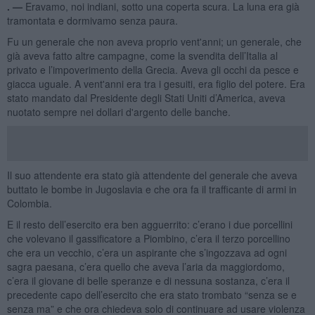
. —
Eravamo, noi indiani, sotto una coperta scura. La luna era già
tramontata e dormivamo senza paura.
Fu un generale che non aveva proprio vent'anni; un generale, che
già aveva fatto altre campagne, come la svendita dell’Italia al
privato e l’impoverimento della Grecia. Aveva gli occhi da pesce e
giacca uguale. A vent'anni era tra i gesuiti, era figlio del potere. Era
stato mandato dal Presidente degli Stati Uniti d’America, aveva
nuotato sempre nei dollari d'argento delle banche.
Il suo attendente era stato già attendente del generale che aveva
buttato le bombe in Jugoslavia e che ora fa il trafficante di armi in
Colombia.
E il resto dell’esercito era ben agguerrito: c’erano i due porcellini
che volevano il gassificatore a Piombino, c’era il terzo porcellino
che era un vecchio, c’era un aspirante che s’ingozzava ad ogni
sagra paesana, c’era quello che aveva l’aria da maggiordomo,
c’era il giovane di belle speranze e di nessuna sostanza, c’era il
precedente capo dell’esercito che era stato trombato “senza se e
senza ma” e che ora chiedeva solo di continuare ad usare violenza