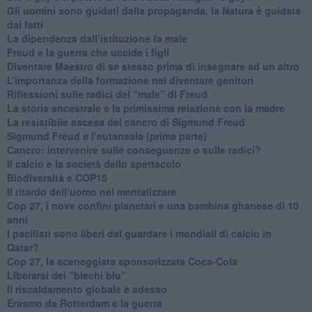
​Gli uomini sono guidati dalla propaganda, la Natura è guidata
dai fatti
La dipendenza dall’istituzione fa male
​Freud e la guerra che uccide i figli
​Diventare Maestro di se stesso prima di insegnare ad un altro
L’importanza della formazione nel diventare genitori
Riflessioni sulle radici del “male” di Freud
​La storia ancestrale e la primissima relazione con la madre
​La resistibile ascesa del cancro di Sigmund Freud
Sigmund Freud e l’eutanasia (prima parte)
Cancro: intervenire sulle conseguenze o sulle radici?
​Il calcio e la società dello spettacolo
Biodiversità e COP15
​Il ritardo dell’uomo nel mentalizzare
​Cop 27, i nove confini planetari e una bambina ghanese di 10
anni
​I pacifisti sono liberi dal guardare i mondiali di calcio in
Qatar?
​Cop 27, la sceneggiata sponsorizzata Coca-Cola
​Liberarsi dei “biechi blu”
Il riscaldamento globale è adesso
​Erasmo da Rotterdam e la guerra