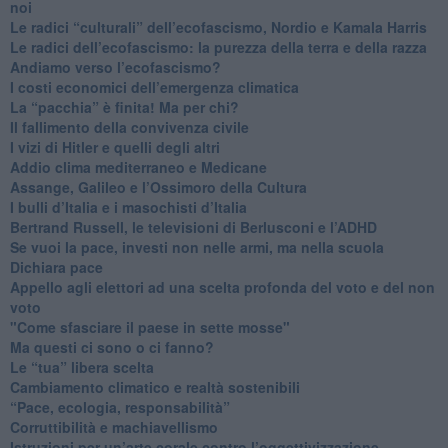
noi
​Le radici “culturali” dell’ecofascismo, Nordio e Kamala Harris
Le radici dell’ecofascismo: la purezza della terra e della razza
Andiamo verso l’ecofascismo?
I costi economici dell’emergenza climatica
​La “pacchia” è finita! Ma per chi?
​Il fallimento della convivenza civile
​I vizi di Hitler e quelli degli altri
Addio clima mediterraneo e Medicane
​Assange, Galileo e l’Ossimoro della Cultura
​I bulli d’Italia e i masochisti d’Italia
​Bertrand Russell, le televisioni di Berlusconi e l’ADHD
​Se vuoi la pace, investi non nelle armi, ma nella scuola
​Dichiara pace
​Appello agli elettori ad una scelta profonda del voto e del non
voto
"Come sfasciare il paese in sette mosse"
​Ma questi ci sono o ci fanno?
​Le “tua” libera scelta
Cambiamento climatico e realtà sostenibili
“Pace, ecologia, responsabilità”
​Corruttibilità e machiavellismo
Istruzioni per un’arte corale contro l’oggettivizzazione