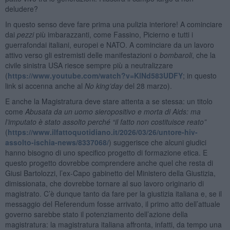
deludere?
In questo senso deve fare prima una pulizia interiore! A cominciare
dai
pezzi
più imbarazzanti, come Fassino, Picierno e tutti i
guerrafondai italiani, europei e NATO. A cominciare da un lavoro
attivo verso gli estremisti delle manifestazioni o
bombaroli
, che la
civile sinistra USA riesce sempre più a neutralizzare
(
https://www.youtube.com/watch?v=KlNd583UDFY
; in questo
link si accenna anche al
No king’day
del 28 marzo).
E anche la Magistratura deve stare attenta a se stessa: un titolo
come
Abusata da un uomo sieropositivo e morta di Aids: ma
l’imputato è stato assolto perché “il fatto non costituisce reato”
(
https://www.ilfattoquotidiano.it/2026/03/26/untore-hiv-
assolto-ischia-news/8337068/
) suggerisce che alcuni giudici
hanno bisogno di uno specifico progetto di formazione etica. E
questo progetto dovrebbe comprendere anche quel che resta di
Giusi Bartolozzi, l’ex-Capo gabinetto del Ministero della Giustizia,
dimissionata, che dovrebbe tornare al suo lavoro originario di
magistrato. C’è dunque tanto da fare per la giustizia italiana e, se il
messaggio del Referendum fosse arrivato, il primo atto dell’attuale
governo sarebbe stato il potenziamento dell’azione della
magistratura: la magistratura italiana affronta, infatti, da tempo una