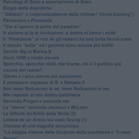
​Psicologi di Stato e autoritarismo di Stato
Elogio della diserzione
“Odiatori” e colpevolizzazione della vittima (“victim blaming”)
​Patriarcato e Piromania
"Ora si aprono le porte del paradiso"
​A sinistra si fa la rivoluzione, a destra si fanno i soldi
​Il “Presidente” (e con lei gli italiani) ha una bella faccia tosta
​Il mondo “bolle” ed i governi sono ancora più bolliti
​Gentile Sig.ra Marina B
​Alcol, GHB e triade oscura
​Specchio, specchio delle mie brame, chi è il politico più
oscuro del reame?
​Gibran e l’arco marcio del narcisismo
​Il prematuro trapasso di B. e Ramses II
​Non temo Berlusconi in sé, temo Berlusconi in me
​Mie risposte al mio Amico-psichiatra
​Secondo Porges e secondo me
​La “mente” secondo Jackson e McLean
La difficile dicibilità della Verità (2)
​Lettera da un Amico sul caso Seung (1)
​Cronaca di una tragedia annunciata
"​La doppia visione della funzione della psichiatria e “il caso
Seung”