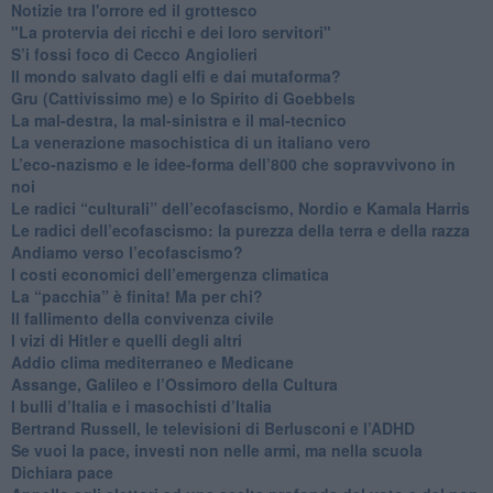
Notizie tra l'orrore ed il grottesco
"La protervia dei ricchi e dei loro servitori"
S’i fossi foco di Cecco Angiolieri
​Il mondo salvato dagli elfi e dai mutaforma?
Gru (Cattivissimo me) e lo Spirito di Goebbels
​La mal-destra, la mal-sinistra e il mal-tecnico
​La venerazione masochistica di un italiano vero
​L’eco-nazismo e le idee-forma dell’800 che sopravvivono in
noi
​Le radici “culturali” dell’ecofascismo, Nordio e Kamala Harris
Le radici dell’ecofascismo: la purezza della terra e della razza
Andiamo verso l’ecofascismo?
I costi economici dell’emergenza climatica
​La “pacchia” è finita! Ma per chi?
​Il fallimento della convivenza civile
​I vizi di Hitler e quelli degli altri
Addio clima mediterraneo e Medicane
​Assange, Galileo e l’Ossimoro della Cultura
​I bulli d’Italia e i masochisti d’Italia
​Bertrand Russell, le televisioni di Berlusconi e l’ADHD
​Se vuoi la pace, investi non nelle armi, ma nella scuola
​Dichiara pace