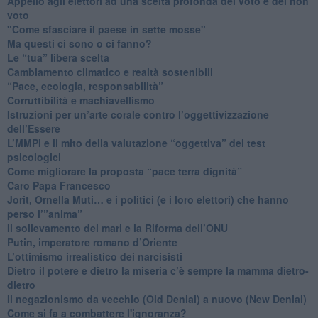
​Appello agli elettori ad una scelta profonda del voto e del non
voto
"Come sfasciare il paese in sette mosse"
​Ma questi ci sono o ci fanno?
​Le “tua” libera scelta
Cambiamento climatico e realtà sostenibili
“Pace, ecologia, responsabilità”
​Corruttibilità e machiavellismo
Istruzioni per un’arte corale contro l’oggettivizzazione
dell’Essere
​L’MMPI e il mito della valutazione “oggettiva” dei test
psicologici
Come migliorare la proposta “pace terra dignità”
Caro Papa Francesco
​Jorit, Ornella Muti… e i politici (e i loro elettori) che hanno
perso l’”anima”
​Il sollevamento dei mari e la Riforma dell’ONU
Putin, imperatore romano d’Oriente
​L’ottimismo irrealistico dei narcisisti
​Dietro il potere e dietro la miseria c’è sempre la mamma dietro-
dietro
Il negazionismo da vecchio (Old Denial) a nuovo (New Denial)
Come si fa a combattere l'ignoranza?