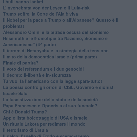
​I bulli vanno isolati
L’invertebrata von der Leyen e il Lula-risk
Trump soffre, la Corte dell'Aia è viva
​Il Nobel per la pace a Trump o all’Albanese? Questo è il
problema!
​Alessandro Orsini e la tetrade oscura del sionismo
​Hilsenrath e le 9 omotipie tra Nazismo, Sionismo e
Americanismo" (4^ parte)
​Il terrore di Netanyahu e la strategia della tensione
Il mito della democratica Israele (prima parte)
​Finale di partita?
​Il voto del referendum e i due genocidi
Il decreto il-libertà e in-sicurezza
Tu vuo’ fa l’americano con la legge spara-tutto!
La poesia contro gli orrori di CISL, Governo e sionisti
Israele-Salò
​La fascistizzazione dello stato e della società
Papa Francesco e l’ipocrisia al suo funerale?
​Chi è Donald Trump?
App e lista boicottaggio di USA e Israele
​Un rituale Lakota per redimere il mondo
Il terrorismo di Ursula
​Il palco, l’anello di Frodo e scemo-scemo