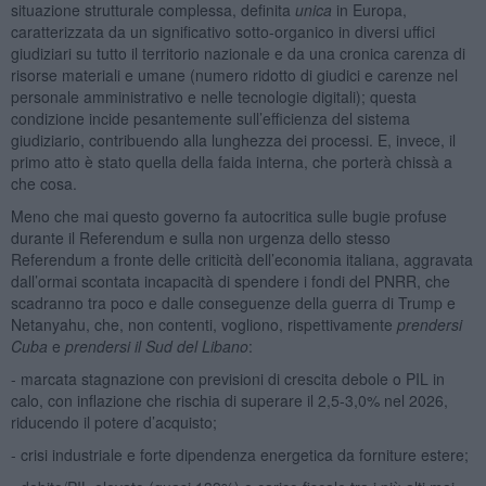
situazione strutturale complessa, definita
unica
in Europa,
caratterizzata da un significativo sotto-organico in diversi uffici
giudiziari su tutto il territorio nazionale e da una cronica carenza di
risorse materiali e umane (numero ridotto di giudici e carenze nel
personale amministrativo e nelle tecnologie digitali); questa
condizione incide pesantemente sull’efficienza del sistema
giudiziario, contribuendo alla lunghezza dei processi. E, invece, il
primo atto è stato quella della faida interna, che porterà chissà a
che cosa.
Meno che mai questo governo fa autocritica sulle bugie profuse
durante il Referendum e sulla non urgenza dello stesso
Referendum a fronte delle criticità dell’economia italiana, aggravata
dall’ormai scontata incapacità di spendere i fondi del PNRR, che
scadranno tra poco e dalle conseguenze della guerra di Trump e
Netanyahu, che, non contenti, vogliono, rispettivamente
prendersi
Cuba
e
prendersi il Sud del Libano
:
- marcata stagnazione con previsioni di crescita debole o PIL in
calo, con inflazione che rischia di superare il 2,5-3,0% nel 2026,
riducendo il potere d’acquisto;
- crisi industriale e forte dipendenza energetica da forniture estere;