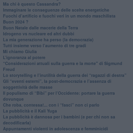
Ma chi è questo Cassandra?
Immaginare le conseguenze delle scelte energetiche
​Fuochi d’artificio e fuochi veri in un mondo maschilista
Buon 2024 ?
​Buon Natale dalle macerie della Terra
​Idrogeno vs nucleare ed altri dubbi
​La mia generazione ha perso (la democrazia)
​Tutti insieme verso l’aumento di tre gradi
Mi chiamo Giulia
L’ignoranza al potere
​“Considerazioni attuali sulla guerra e la morte" di Sigmund
Freud
​Lo storytelling e l’inutilità della guerra dei “ragazzi di destra”
​Gli “eventi esterni”, la post-democrazia e l’assenza di
soggettività delle masse
​Il populismo di “Bibi” per l’Occidente: portare la guerra
dovunque
​Che roba, contessa!... con i “fasci” non ci parlo
La pubblicità e il Kali Yuga
​La pubblicità è dannosa per i bambini (e per chi non sa
decodificarla)
​Appuntamenti violenti in adolescenza e femminicidi