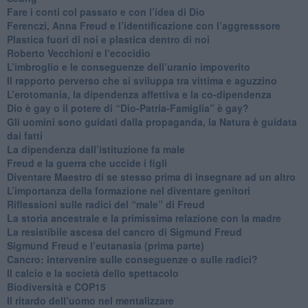
​Fare i conti col passato e con l’idea di Dio
​Ferenczi, Anna Freud e l’identificazione con l’aggresssore
Plastica fuori di noi e plastica dentro di noi
​Roberto Vecchioni e l’ecocidio
​L’imbroglio e le conseguenze dell’uranio impoverito
​Il rapporto perverso che si sviluppa tra vittima e aguzzino
L’erotomania, la dipendenza affettiva e la co-dipendenza
​Dio è gay o il potere di “Dio-Patria-Famiglia” è gay?
​Gli uomini sono guidati dalla propaganda, la Natura è guidata
dai fatti
La dipendenza dall’istituzione fa male
​Freud e la guerra che uccide i figli
​Diventare Maestro di se stesso prima di insegnare ad un altro
L’importanza della formazione nel diventare genitori
Riflessioni sulle radici del “male” di Freud
​La storia ancestrale e la primissima relazione con la madre
​La resistibile ascesa del cancro di Sigmund Freud
Sigmund Freud e l’eutanasia (prima parte)
Cancro: intervenire sulle conseguenze o sulle radici?
​Il calcio e la società dello spettacolo
Biodiversità e COP15
​Il ritardo dell’uomo nel mentalizzare