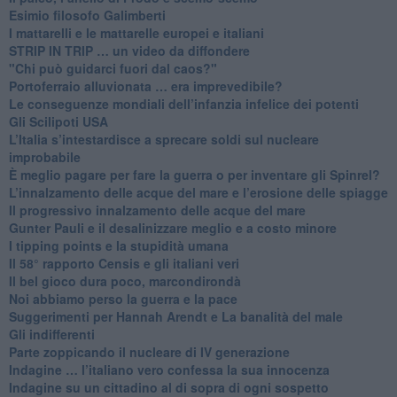
Esimio filosofo Galimberti
​I mattarelli e le mattarelle europei e italiani
​STRIP IN TRIP … un video da diffondere
"Chi può guidarci fuori dal caos?"
​Portoferraio alluvionata … era imprevedibile?
Le conseguenze mondiali dell’infanzia infelice dei potenti
​Gli Scilipoti USA
L’Italia s’intestardisce a sprecare soldi sul nucleare
improbabile
È meglio pagare per fare la guerra o per inventare gli Spinrel?
​L’innalzamento delle acque del mare e l’erosione delle spiagge
​Il progressivo innalzamento delle acque del mare
​Gunter Pauli e il desalinizzare meglio e a costo minore
I tipping points e la stupidità umana
​Il 58° rapporto Censis e gli italiani veri
​Il bel gioco dura poco, marcondirondà
Noi abbiamo perso la guerra e la pace
Suggerimenti per Hannah Arendt e La banalità del male
​Gli indifferenti
Parte zoppicando il nucleare di IV generazione
​Indagine … l’italiano vero confessa la sua innocenza
Indagine su un cittadino al di sopra di ogni sospetto