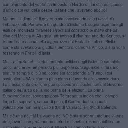
cambiamento del vento: ha imposto a Nordio di ripristinare l’abuso
d’ufficio coi voti delle destre italiane che l’avevano abolito!
Ma non illudiamoci! Il governo sta sacrificando solo i
pezzi
più
imbarazzanti. Per avere un quadro d’insieme bisogna aspettare gli
esiti dell’inchiesta milanese
Hydra
sul
consorzio di mafie
che dal
clan dei Moccia di Afragola, attraverso il clan romano dei Senese, si
è ramificato anche nelle
leggerezze
dei Fratelli d’Italia di Biella,
come sta svelando ai giudici il pentito di camorra Amico, a sua volta
tesserato in Fratelli d’Italia.
Ma – attenzione! – l’orientamento politico degli italiani è cambiato
poco, anche se nel periodo più lungo le conseguenze si faranno
sentire sempre di più se, come sta accadendo a Trump, i cui
sostenitori USA si stanno pian piano riducendo allo zoccolo duro.
La stessa lenta erosione può succedere ai sostenitori del Governo
italiano nell’arco dell’anno prima delle elezioni. La prima
Supermedia dei sondaggi post-Referendum indica che il campo
largo ha superato, se pur di poco, il Centro-destra, questa
valutazione non ha incluso il 3,6 di Vannacci e il 3% di Calenda.
Ma c’è una novità! La vittoria del NO è stata soprattutto una vittoria
dei giovani, che pretendono metodo, rispetto, responsabilità e un
patto vivo tra le generazioni. Riuscirà il campo largo a non