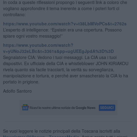
In coda a queste riflessioni propongo i seguenti link a coloro che
vogliano approfondire il tema inerente a come i poteri forti ci
controllano:
https://www.youtube.com/watch?v=t38LbMVoPCs&t=2762s
L’esperto di intelligence: “Epstein era una copertura. Possono
spiare ogni vostro messaggio!”
https://www.youtube.com/watch?
v=yUNoJ32eLBc&t=3361s&pp=ugUEEgJpdA%3D%3D
Segnalatore CIA: Vedono i tuoi messaggi. La CIA usa i tuoi
dispositivi. Ex ufficiale della CIA e whistleblower JOHN KIRIAKOU
rivela quanto sia facile tracciarti, la verità su sorveglianza,
manipolazione e tortura, e perché aver smascherato la CIA lo ha
portato in prigione.
Adolfo Santoro
Se vuoi leggere le notizie principali della Toscana iscriviti alla
Newsletter QUInews - ToscanaMedia.
Arriva gratis tutti i giorni