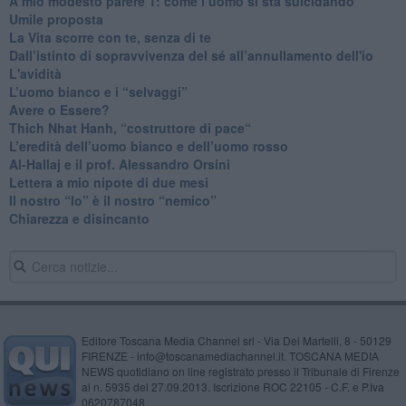
​A mio modesto parere 1: come l’uomo si sta suicidando
​Umile proposta
​La Vita scorre con te, senza di te
​Dall’istinto di sopravvivenza del sé all’annullamento dell'io
L'avidità
​L’uomo bianco e i “selvaggi”
​Avere o Essere?
​Thich Nhat Hanh, “costruttore di pace“
​L’eredità dell’uomo bianco e dell’uomo rosso
Al-Hallaj e il prof. Alessandro Orsini
​Lettera a mio nipote di due mesi
​Il nostro “Io” è il nostro “nemico”
​Chiarezza e disincanto
Editore Toscana Media Channel srl - Via Dei Martelli, 8 - 50129
FIRENZE - info@toscanamediachannel.it. TOSCANA MEDIA
NEWS quotidiano on line registrato presso il Tribunale di Firenze
al n. 5935 del 27.09.2013. Iscrizione ROC 22105 - C.F. e P.Iva
0620787048