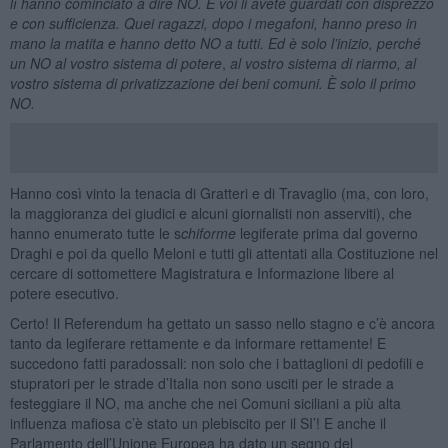
lì hanno cominciato a dire NO. E voi li avete guardati con disprezzo
e con sufficienza. Quei ragazzi, dopo i megafoni, hanno preso in
mano la matita e hanno detto NO a tutti. Ed è solo l’inizio, perché
un NO al vostro sistema di potere
,
al vostro sistema di riarmo, al
vostro sistema di privatizzazione dei beni comuni. È solo il primo
NO.
Hanno così vinto la tenacia di Gratteri e di Travaglio (ma, con loro,
la maggioranza dei giudici e alcuni giornalisti non asserviti), che
hanno enumerato tutte le s
chiforme
legiferate prima dal governo
Draghi e poi da quello Meloni e tutti gli attentati alla Costituzione nel
cercare di sottomettere Magistratura e Informazione libere al
potere esecutivo.
Certo! Il Referendum ha gettato un sasso nello stagno e c’è ancora
tanto da legiferare rettamente e da informare rettamente! E
succedono fatti paradossali: non solo che i battaglioni di pedofili e
stupratori per le strade d’Italia non sono usciti per le strade a
festeggiare il NO, ma anche che nei Comuni siciliani a più alta
influenza mafiosa c’è stato un plebiscito per il SI’! E anche il
Parlamento dell’Unione Europea ha dato un segno del