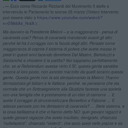
. —
Ecco come Riccardo Ricciardi del Movimento 5 stelle è
intervenuto in Parlamento lo scorso 25 marzo (l’intero intervento
può essere visto a
https://www.youtube.com/watch?
v=OSk8Ax_fkdA
):
Ma davvero la Presidente Meloni – e la maggioranza - pensa di
cavarsela così? Pensa di cavarsela mandando avanti gli altri,
perché lei ha il coraggio con la faccia degli altri. Pensate come
maggioranza di coprire il sistema di potere che avete messo in
piedi in questi anni facendo dimettere Del Mastro, Bartolozzi e
Santanché e chiudere lì la partita? Noi sappiamo perfettamente
che, se al Referendum avesse vinto il SI’, questa gente sarebbe
ancora al loro posto, non avreste mai tolto da quelli scranni questa
gente. Questa gente non la sta dimissionando la Meloni: l’hanno
dimissionata gli italiani e le italiane, perché, se pensiamo che sia
normale che un Sottosegretario alla Giustizia facesse una società
con una famiglia che è prestanome di un clan di camorra … E
avete il coraggio di strumentalizzare Borsellino e Falcone … E
adesso pensate con tre dimissioni di cavarvela? … Siete sistema, e
la cosa bellissima è che vi hanno detto NO: quei giovani ragazzi e
quelle giovani ragazze che avete insultato, denigrato, chiamato
“nullafacenti”, chiamato “violenti”, che sono scesi nelle piazze e da