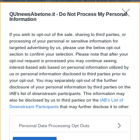
alle 20:00 direttamente nella tua casella di posta.
QUInewsAbetone.it -
Do Not Process My Personal
Basta cliccare
QUI
Information
Ti potrebbe interessare anche:
If you wish to opt-out of the sale, sharing to third parties, or
Articoli dal Blog “Disincantato” di Adolfo Santoro
processing of your personal or sensitive information for
​Un esempio di civismo
targeted advertising by us, please use the below opt-out
​Linee guida per organizzare il civismo della complessità
section to confirm your selection. Please note that after your
​Il ripristino della natura secondo la legge e l’impegno dei
opt-out request is processed you may continue seeing
Cittadini
interest-based ads based on personal information utilized by
Il nesso tra cambiamenti climatici e salute umana
us or personal information disclosed to third parties prior to
Tutti morimmo a stento (3)
your opt-out. You may separately opt-out of the further
Tutti morimmo a stento (2)
disclosure of your personal information by third parties on the
​Tutti morimmo a stento (1)
IAB’s list of downstream participants. This information may
IL CORRIDOIO BLU il resoconto del convegno
also be disclosed by us to third parties on the
IAB’s List of
Un manuale essenziale per seguire il CORRIDOIO BLU
Downstream Participants
that may further disclose it to other
Il corridoio blu
third parties.
​Il cronoprogramma ottimale verso il full electric sui traghetti
​I costi dell’adeguamento al cold ironing
Personal Data Processing Opt Outs
Alcune domande da esordiente agli esperti che decidono le
sorti dell’Elba