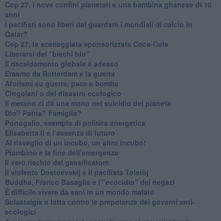
​Cop 27, i nove confini planetari e una bambina ghanese di 10
anni
​I pacifisti sono liberi dal guardare i mondiali di calcio in
Qatar?
​Cop 27, la sceneggiata sponsorizzata Coca-Cola
​Liberarsi dei “biechi blu”
Il riscaldamento globale è adesso
​Erasmo da Rotterdam e la guerra
​Aforismi su guerra, pace e bomba
Cingolani o del disastro ecologico
​Il metano ci dà una mano nel suicidio del pianeta
​Dio? Patria? Famiglia?
Portogallo, esempio di politica energetica
​Elisabetta II e l’assenza di futuro
Al risveglio di un incubo, un altro incubo!
​Piombino e la fine dell’emergenza
​Il vero rischio del gassificatore
​Il violento Dostoevskij e il pacifista Tolstòj
​Buddha, Franco Basaglia e l’”ecocidio” dei negazi
​È difficile vivere da sani in un mondo malato
Solastalgia e lotta contro le prepotenze dei governi anti-
ecologici