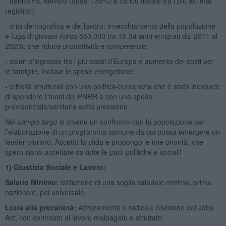
- debito/PIL elevato (quasi 139%) e carico fiscale tra i più alti mai
registrati;
- crisi demografica e del lavoro: invecchiamento della popolazione
e fuga di giovani (circa 550.000 tra 18-34 anni emigrati dal 2011 al
2023), che riduce produttività e competenze;
- salari d'ingresso tra i più bassi d’Europa e aumento dei costi per
le famiglie, incluse le spese energetiche;
- criticità strutturali con una politica-burocrazia che è stata incapace
di spendere i fondi del PNRR e con una spesa
previdenziale/sanitaria sotto pressione.
Nel
campo largo
si chiede un confronto con la popolazione per
l’elaborazione di un programma comune da cui possa emergere un
leader plurimo. Accetto la sfida e propongo le mie priorità, che
spero siano accettate da tutte le parti politiche e sociali!
1)
Giustizia Sociale e Lavoro
:
Salario Minimo:
Istituzione di una soglia salariale minima, prima
nazionale, poi universale.
Lotta alla precarietà:
Azzeramento o radicale revisione del Jobs
Act, con contrasto al lavoro malpagato e sfruttato.