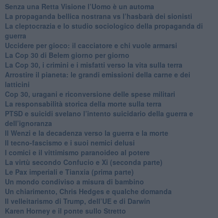
Senza una Retta Visione l’Uomo è un automa
​La propaganda bellica nostrana vs l’hasbarà dei sionisti
​La cleptocrazia e lo studio sociologico della propaganda di
guerra
​Uccidere per gioco: il cacciatore e chi vuole armarsi
​La Cop 30 di Belem giorno per giorno
La Cop 30, i crimini e i misfatti verso la vita sulla terra
Arrostire il pianeta: le grandi emissioni della carne e dei
latticini
​Cop 30, uragani e riconversione delle spese militari
La responsabilità storica della morte sulla terra
PTSD e suicidi svelano l’intento suicidario della guerra e
dell’ignoranza
Il Wenzi e la decadenza verso la guerra e la morte
​Il tecno-fascismo e i suoi nemici delusi
​I comici e il vittimismo paranoideo al potere
​La virtù secondo Confucio e Xi (seconda parte)
Le Pax imperiali e Tianxia (prima parte)
Un mondo condiviso a misura di bambino
​Un chiarimento, Chris Hedges e qualche domanda
Il velleitarismo di Trump, dell’UE e di Darwin
​Karen Horney e il ponte sullo Stretto