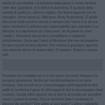
centro di una diatriba. La bambina della pesca in fondo sembra
voler dire 'guardami', è in deficit di autostima. È la storia della
nascita di qualcuno, attore e regista, che lavora appunto con le
immagini. Come faccio io. (Marzano, Rudy Rosenberg). È quello
che porta molti uomini e donne a ritenere che l’uomo e la donna
siano simmetrici e abbiano pari responsabilità (per esempio in un
divorzio) e a esprimersi con frasi come “ne ho piene le uova”
(“palle”). Simmetria che porta a immobilismo e catatonia
schizofrenica. Come per l'asino di Buridano che non sa scegliere
fra due mucchi di fieno identici. Che rimane a guardare, appunto,
non essendo sicuro di essere visto. Di esistere. Essere è essere
visti.
Premetto che l’analista non è il mio lavoro ma certe riflessioni mi
vengono spontanee. Anche per via dell’ambiente in cui sono
immerso. Che si tratti di un cortometraggio sull’incapacità di dirsi
addio lo conferma il gioco di ultimi sguardi che lo accompagna (luca
e paolo). Quegli ultimi sguardi che si danno al mondo per prendere
sonno o prima di morire. Può un bambino dare il consenso al
divorzio dei genitori? Dire addio ai suoi sogni? L’ultimo maledetto