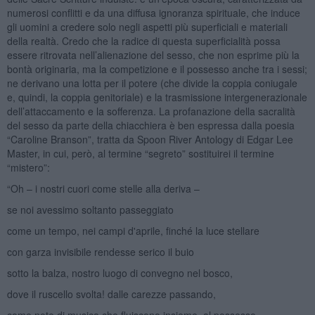
numerosi conflitti e da una diffusa ignoranza spirituale, che induce
gli uomini a credere solo negli aspetti più superficiali e materiali
della realtà. Credo che la radice di questa superficialità possa
essere ritrovata nell’alienazione del sesso, che non esprime più la
bontà originaria, ma la competizione e il possesso anche tra i sessi;
ne derivano una lotta per il potere (che divide la coppia coniugale
e, quindi, la coppia genitoriale) e la trasmissione intergenerazionale
dell’attaccamento e la sofferenza. La profanazione della sacralità
del sesso da parte della chiacchiera è ben espressa dalla poesia
“Caroline Branson”, tratta da Spoon River Antology di Edgar Lee
Master, in cui, però, al termine “segreto” sostituirei il termine
“mistero”:
“Oh – i nostri cuori come stelle alla deriva –
se noi avessimo soltanto passeggiato
come un tempo, nei campi d'aprile, finché la luce stellare
con garza invisibile rendesse serico il buio
sotto la balza, nostro luogo di convegno nel bosco,
dove il ruscello svolta! dalle carezze passando,
come note di musica che fluiscono insieme, al possesso