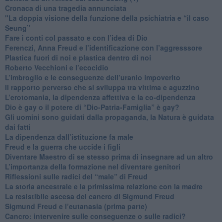
​Cronaca di una tragedia annunciata
"​La doppia visione della funzione della psichiatria e “il caso
Seung”
​Fare i conti col passato e con l’idea di Dio
​Ferenczi, Anna Freud e l’identificazione con l’aggresssore
Plastica fuori di noi e plastica dentro di noi
​Roberto Vecchioni e l’ecocidio
​L’imbroglio e le conseguenze dell’uranio impoverito
​Il rapporto perverso che si sviluppa tra vittima e aguzzino
L’erotomania, la dipendenza affettiva e la co-dipendenza
​Dio è gay o il potere di “Dio-Patria-Famiglia” è gay?
​Gli uomini sono guidati dalla propaganda, la Natura è guidata
dai fatti
La dipendenza dall’istituzione fa male
​Freud e la guerra che uccide i figli
​Diventare Maestro di se stesso prima di insegnare ad un altro
L’importanza della formazione nel diventare genitori
Riflessioni sulle radici del “male” di Freud
​La storia ancestrale e la primissima relazione con la madre
​La resistibile ascesa del cancro di Sigmund Freud
Sigmund Freud e l’eutanasia (prima parte)
Cancro: intervenire sulle conseguenze o sulle radici?