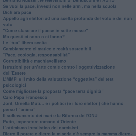
​Se vuoi la pace, investi non nelle armi, ma nella scuola
​Dichiara pace
​Appello agli elettori ad una scelta profonda del voto e del non
voto
"Come sfasciare il paese in sette mosse"
​Ma questi ci sono o ci fanno?
​Le “tua” libera scelta
Cambiamento climatico e realtà sostenibili
“Pace, ecologia, responsabilità”
​Corruttibilità e machiavellismo
Istruzioni per un’arte corale contro l’oggettivizzazione
dell’Essere
​L’MMPI e il mito della valutazione “oggettiva” dei test
psicologici
Come migliorare la proposta “pace terra dignità”
Caro Papa Francesco
​Jorit, Ornella Muti… e i politici (e i loro elettori) che hanno
perso l’”anima”
​Il sollevamento dei mari e la Riforma dell’ONU
Putin, imperatore romano d’Oriente
​L’ottimismo irrealistico dei narcisisti
​Dietro il potere e dietro la miseria c’è sempre la mamma dietro-