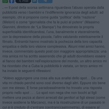
. —
Il post della scorsa settimana riguardava l’abuso operata dalla
pubblicità verso i bambini e l’indifferente ignoranza degli adulti: ad
esempio, chi si propone come guida “politica” della “nazione”
(Meloni) o come “giornalista che fa le pulci al potere” (Massimo
Giannini, direttore de “La Stampa”) ha dimostrato la propria
superficialità identificandosi, l’una, banalmente e visceralmente,
con la depressione della piccola, l’altro valutando esteticamente il
filmato. Entrambi hanno mostrato la pochezza della loro capacità
empatica e della loro visione complessiva. Alcuni miei amici hanno,
invece, commentato questo post con maggiore appropriatezza: una
mia amica mi ha scritto asserendo che gli adulti dovrebbero essere
al fianco dei bambini nell’esplorazione del mondo, un altro amico mi
ha ricordato che a Cuba la pubblicità è vietata, un terzo amico mi
ha inviato le seguenti riflessioni:
“Volevo aggiungere una cosa alla sua analisi dello spot… Da una
vita mi chiedo perché sono così diverso dagli altri. Eppure sto bene
con me stesso. E forse paradossalmente ho trovato una risposta
proprio nello spot … . Lo spot non nega che non tocchi ai figli
mettere una pezza ai danni arrecati dai genitori ai figli stessi (come
invece sostiene la Marzano), ma è la ricostruzione di un passato in
cui si è creduto di c'entrare (centrare)(asimmetria), di essere al