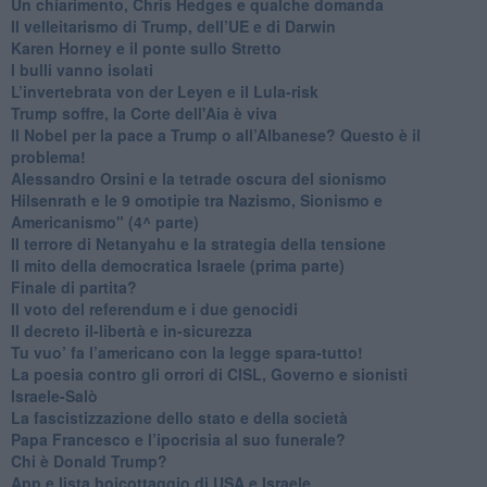
​Un chiarimento, Chris Hedges e qualche domanda
Il velleitarismo di Trump, dell’UE e di Darwin
​Karen Horney e il ponte sullo Stretto
​I bulli vanno isolati
L’invertebrata von der Leyen e il Lula-risk
Trump soffre, la Corte dell'Aia è viva
​Il Nobel per la pace a Trump o all’Albanese? Questo è il
problema!
​Alessandro Orsini e la tetrade oscura del sionismo
​Hilsenrath e le 9 omotipie tra Nazismo, Sionismo e
Americanismo" (4^ parte)
​Il terrore di Netanyahu e la strategia della tensione
Il mito della democratica Israele (prima parte)
​Finale di partita?
​Il voto del referendum e i due genocidi
Il decreto il-libertà e in-sicurezza
Tu vuo’ fa l’americano con la legge spara-tutto!
La poesia contro gli orrori di CISL, Governo e sionisti
Israele-Salò
​La fascistizzazione dello stato e della società
Papa Francesco e l’ipocrisia al suo funerale?
​Chi è Donald Trump?
App e lista boicottaggio di USA e Israele