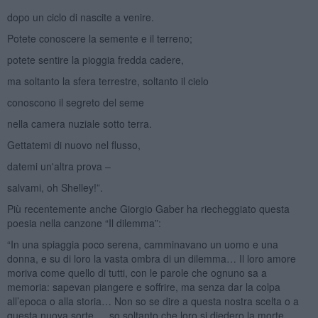
dopo un ciclo di nascite a venire.
Potete conoscere la semente e il terreno;
potete sentire la pioggia fredda cadere,
ma soltanto la sfera terrestre, soltanto il cielo
conoscono il segreto del seme
nella camera nuziale sotto terra.
Gettatemi di nuovo nel flusso,
datemi un'altra prova –
salvami, oh Shelley!”.
Più recentemente anche Giorgio Gaber ha riecheggiato questa
poesia nella canzone “Il dilemma”:
“In una spiaggia poco serena, camminavano un uomo e una
donna, e su di loro la vasta ombra di un dilemma… Il loro amore
moriva come quello di tutti, con le parole che ognuno sa a
memoria: sapevan piangere e soffrire, ma senza dar la colpa
all’epoca o alla storia… Non so se dire a questa nostra scelta o a
questa nuova sorte … so soltanto che loro si diedero la morte.