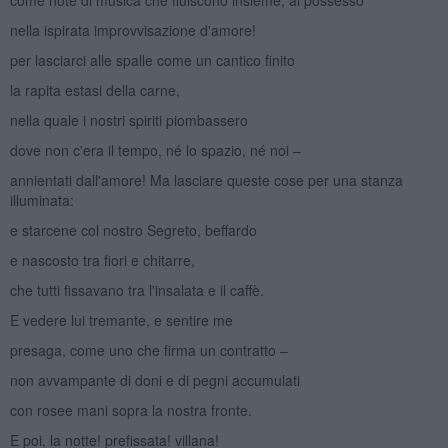
nella ispirata improvvisazione d'amore!
per lasciarci alle spalle come un cantico finito
la rapita estasi della carne,
nella quale i nostri spiriti piombassero
dove non c'era il tempo, né lo spazio, né noi –
annientati dall'amore! Ma lasciare queste cose per una stanza
illuminata:
e starcene col nostro Segreto, beffardo
e nascosto tra fiori e chitarre,
che tutti fissavano tra l'insalata e il caffè.
E vedere lui tremante, e sentire me
presaga, come uno che firma un contratto –
non avvampante di doni e di pegni accumulati
con rosee mani sopra la nostra fronte.
E poi, la notte! prefissata! villana!