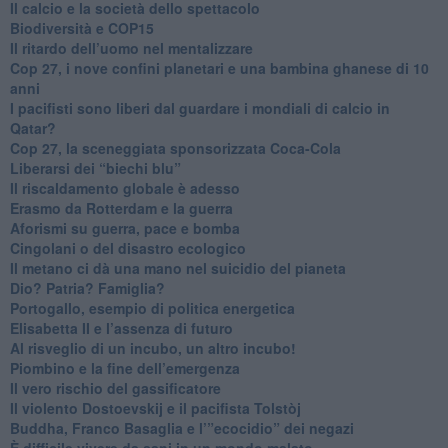
​Il calcio e la società dello spettacolo
Biodiversità e COP15
​Il ritardo dell’uomo nel mentalizzare
​Cop 27, i nove confini planetari e una bambina ghanese di 10
anni
​I pacifisti sono liberi dal guardare i mondiali di calcio in
Qatar?
​Cop 27, la sceneggiata sponsorizzata Coca-Cola
​Liberarsi dei “biechi blu”
Il riscaldamento globale è adesso
​Erasmo da Rotterdam e la guerra
​Aforismi su guerra, pace e bomba
Cingolani o del disastro ecologico
​Il metano ci dà una mano nel suicidio del pianeta
​Dio? Patria? Famiglia?
Portogallo, esempio di politica energetica
​Elisabetta II e l’assenza di futuro
Al risveglio di un incubo, un altro incubo!
​Piombino e la fine dell’emergenza
​Il vero rischio del gassificatore
​Il violento Dostoevskij e il pacifista Tolstòj
​Buddha, Franco Basaglia e l’”ecocidio” dei negazi
​È difficile vivere da sani in un mondo malato