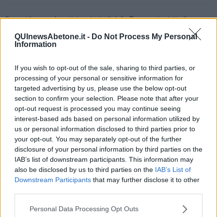
Se vuoi leggere le notizie principali della Toscana iscriviti alla
Newsletter QUInews - ToscanaMedia.
Arriva gratis tutti i giorni
QUInewsAbetone.it -
Do Not Process My Personal
alle 20:00 direttamente nella tua casella di posta.
Information
Basta cliccare
QUI
Ti potrebbe interessare anche:
If you wish to opt-out of the sale, sharing to third parties, or
processing of your personal or sensitive information for
Articoli dal Blog “Disincantato” di Adolfo Santoro
targeted advertising by us, please use the below opt-out
section to confirm your selection. Please note that after your
​Un esempio di civismo
opt-out request is processed you may continue seeing
​Linee guida per organizzare il civismo della complessità
interest-based ads based on personal information utilized by
​Il ripristino della natura secondo la legge e l’impegno dei
us or personal information disclosed to third parties prior to
Cittadini
Il nesso tra cambiamenti climatici e salute umana
your opt-out. You may separately opt-out of the further
Tutti morimmo a stento (3)
disclosure of your personal information by third parties on the
Tutti morimmo a stento (2)
IAB’s list of downstream participants. This information may
​Tutti morimmo a stento (1)
also be disclosed by us to third parties on the
IAB’s List of
IL CORRIDOIO BLU il resoconto del convegno
Downstream Participants
that may further disclose it to other
Un manuale essenziale per seguire il CORRIDOIO BLU
third parties.
Il corridoio blu
​Il cronoprogramma ottimale verso il full electric sui traghetti
Personal Data Processing Opt Outs
​I costi dell’adeguamento al cold ironing