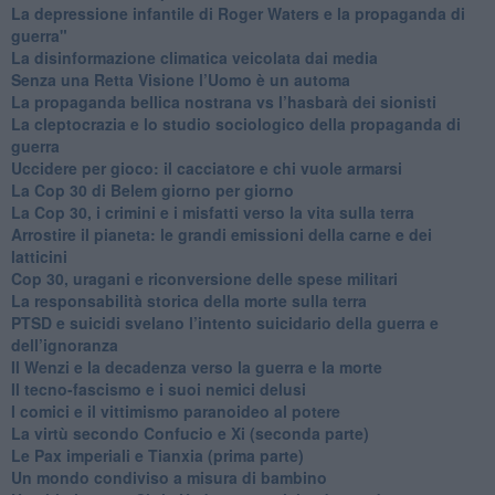
​La depressione infantile di Roger Waters e la propaganda di
guerra"
​La disinformazione climatica veicolata dai media
Senza una Retta Visione l’Uomo è un automa
​La propaganda bellica nostrana vs l’hasbarà dei sionisti
​La cleptocrazia e lo studio sociologico della propaganda di
guerra
​Uccidere per gioco: il cacciatore e chi vuole armarsi
​La Cop 30 di Belem giorno per giorno
La Cop 30, i crimini e i misfatti verso la vita sulla terra
Arrostire il pianeta: le grandi emissioni della carne e dei
latticini
​Cop 30, uragani e riconversione delle spese militari
La responsabilità storica della morte sulla terra
PTSD e suicidi svelano l’intento suicidario della guerra e
dell’ignoranza
Il Wenzi e la decadenza verso la guerra e la morte
​Il tecno-fascismo e i suoi nemici delusi
​I comici e il vittimismo paranoideo al potere
​La virtù secondo Confucio e Xi (seconda parte)
Le Pax imperiali e Tianxia (prima parte)
Un mondo condiviso a misura di bambino