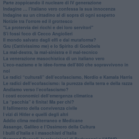
Parte zoppicando il nucleare di IV generazione
​Indagine … l’italiano vero confessa la sua innocenza
Indagine su un cittadino al di sopra di ogni sospetto
Notizie tra l'orrore ed il grottesco
"La protervia dei ricchi e dei loro servitori"
S’i fossi foco di Cecco Angiolieri
​Il mondo salvato dagli elfi e dai mutaforma?
Gru (Cattivissimo me) e lo Spirito di Goebbels
​La mal-destra, la mal-sinistra e il mal-tecnico
​La venerazione masochistica di un italiano vero
​L’eco-nazismo e le idee-forma dell’800 che sopravvivono in
noi
​Le radici “culturali” dell’ecofascismo, Nordio e Kamala Harris
Le radici dell’ecofascismo: la purezza della terra e della razza
Andiamo verso l’ecofascismo?
I costi economici dell’emergenza climatica
​La “pacchia” è finita! Ma per chi?
​Il fallimento della convivenza civile
​I vizi di Hitler e quelli degli altri
Addio clima mediterraneo e Medicane
​Assange, Galileo e l’Ossimoro della Cultura
​I bulli d’Italia e i masochisti d’Italia
​Bertrand Russell, le televisioni di Berlusconi e l’ADHD