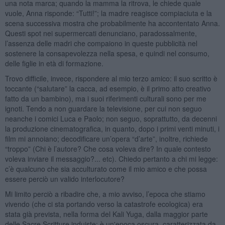
una nota marca; quando la mamma la ritrova, le chiede quale
vuole, Anna risponde: “Tutti!”; la madre reagisce compiaciuta e la
scena successiva mostra che probabilmente ha accontentato Anna.
Questi spot nei supermercati denunciano, paradossalmente,
l’assenza delle madri che compaiono in queste pubblicità nel
sostenere la consapevolezza nella spesa, e quindi nel consumo,
delle figlie in età di formazione.
Trovo difficile, invece, rispondere al mio terzo amico: il suo scritto è
toccante (“salutare” la cacca, ad esempio, è il primo atto creativo
fatto da un bambino), ma i suoi riferimenti culturali sono per me
ignoti. Tendo a non guardare la televisione, per cui non seguo
neanche i comici Luca e Paolo; non seguo, soprattutto, da decenni
la produzione cinematografica, in quanto, dopo i primi venti minuti, i
film mi annoiano; decodificare un’opera “d’arte”, inoltre, richiede
“troppo” (Chi è l’autore? Che cosa voleva dire? In quale contesto
voleva inviare il messaggio?... etc). Chiedo pertanto a chi mi legge:
c’è qualcuno che sia acculturato come il mio amico e che possa
essere perciò un valido interlocutore?
Mi limito perciò a ribadire che, a mio avviso, l’epoca che stiamo
vivendo (che ci sta portando verso la catastrofe ecologica) era
stata già prevista, nella forma del Kali Yuga, dalla maggior parte
delle Sacre Scritture induiste: è un'epoca oscura, caratterizzata da