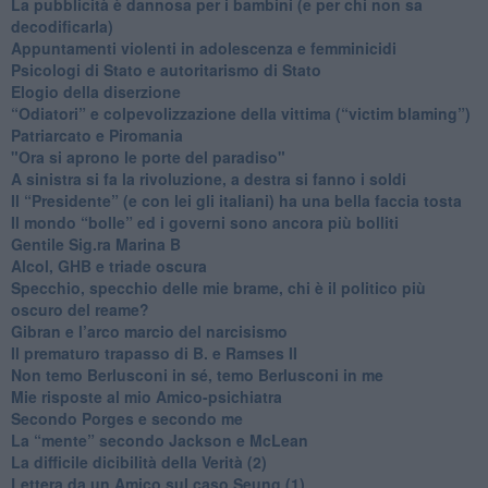
​La pubblicità è dannosa per i bambini (e per chi non sa
decodificarla)
​Appuntamenti violenti in adolescenza e femminicidi
​Psicologi di Stato e autoritarismo di Stato
Elogio della diserzione
“Odiatori” e colpevolizzazione della vittima (“victim blaming”)
​Patriarcato e Piromania
"Ora si aprono le porte del paradiso"
​A sinistra si fa la rivoluzione, a destra si fanno i soldi
​Il “Presidente” (e con lei gli italiani) ha una bella faccia tosta
​Il mondo “bolle” ed i governi sono ancora più bolliti
​Gentile Sig.ra Marina B
​Alcol, GHB e triade oscura
​Specchio, specchio delle mie brame, chi è il politico più
oscuro del reame?
​Gibran e l’arco marcio del narcisismo
​Il prematuro trapasso di B. e Ramses II
​Non temo Berlusconi in sé, temo Berlusconi in me
​Mie risposte al mio Amico-psichiatra
​Secondo Porges e secondo me
​La “mente” secondo Jackson e McLean
La difficile dicibilità della Verità (2)
​Lettera da un Amico sul caso Seung (1)