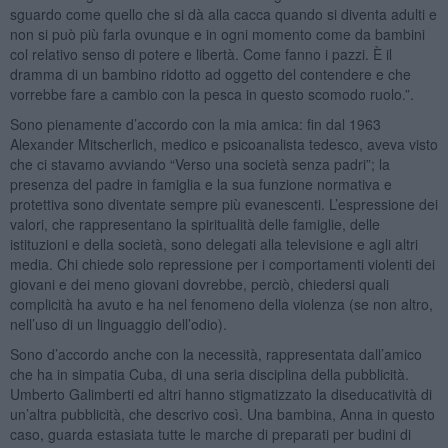
sguardo come quello che si dà alla cacca quando si diventa adulti e
non si può più farla ovunque e in ogni momento come da bambini
col relativo senso di potere e libertà. Come fanno i pazzi. È il
dramma di un bambino ridotto ad oggetto del contendere e che
vorrebbe fare a cambio con la pesca in questo scomodo ruolo.”.
Sono pienamente d’accordo con la mia amica: fin dal 1963
Alexander Mitscherlich, medico e psicoanalista tedesco, aveva visto
che ci stavamo avviando “Verso una società senza padri”; la
presenza del padre in famiglia e la sua funzione normativa e
protettiva sono diventate sempre più evanescenti. L’espressione dei
valori, che rappresentano la spiritualità delle famiglie, delle
istituzioni e della società, sono delegati alla televisione e agli altri
media. Chi chiede solo repressione per i comportamenti violenti dei
giovani e dei meno giovani dovrebbe, perciò, chiedersi quali
complicità ha avuto e ha nel fenomeno della violenza (se non altro,
nell’uso di un linguaggio dell’odio).
Sono d’accordo anche con la necessità, rappresentata dall’amico
che ha in simpatia Cuba, di una seria disciplina della pubblicità.
Umberto Galimberti ed altri hanno stigmatizzato la diseducatività di
un’altra pubblicità, che descrivo così. Una bambina, Anna in questo
caso, guarda estasiata tutte le marche di preparati per budini di