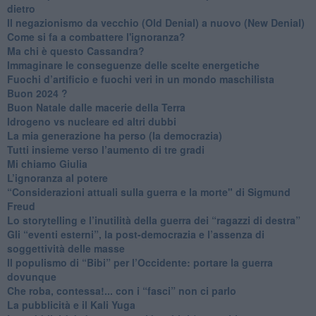
dietro
Il negazionismo da vecchio (Old Denial) a nuovo (New Denial)
Come si fa a combattere l'ignoranza?
Ma chi è questo Cassandra?
Immaginare le conseguenze delle scelte energetiche
​Fuochi d’artificio e fuochi veri in un mondo maschilista
Buon 2024 ?
​Buon Natale dalle macerie della Terra
​Idrogeno vs nucleare ed altri dubbi
​La mia generazione ha perso (la democrazia)
​Tutti insieme verso l’aumento di tre gradi
Mi chiamo Giulia
L’ignoranza al potere
​“Considerazioni attuali sulla guerra e la morte" di Sigmund
Freud
​Lo storytelling e l’inutilità della guerra dei “ragazzi di destra”
​Gli “eventi esterni”, la post-democrazia e l’assenza di
soggettività delle masse
​Il populismo di “Bibi” per l’Occidente: portare la guerra
dovunque
​Che roba, contessa!... con i “fasci” non ci parlo
La pubblicità e il Kali Yuga