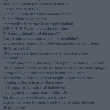
​Un rituale Lakota per redimere il mondo
Il terrorismo di Ursula
​Il palco, l’anello di Frodo e scemo-scemo
Esimio filosofo Galimberti
​I mattarelli e le mattarelle europei e italiani
​STRIP IN TRIP … un video da diffondere
"Chi può guidarci fuori dal caos?"
​Portoferraio alluvionata … era imprevedibile?
Le conseguenze mondiali dell’infanzia infelice dei potenti
​Gli Scilipoti USA
L’Italia s’intestardisce a sprecare soldi sul nucleare
improbabile
È meglio pagare per fare la guerra o per inventare gli Spinrel?
​L’innalzamento delle acque del mare e l’erosione delle spiagge
​Il progressivo innalzamento delle acque del mare
​Gunter Pauli e il desalinizzare meglio e a costo minore
I tipping points e la stupidità umana
​Il 58° rapporto Censis e gli italiani veri
​Il bel gioco dura poco, marcondirondà
Noi abbiamo perso la guerra e la pace
Suggerimenti per Hannah Arendt e La banalità del male
​Gli indifferenti