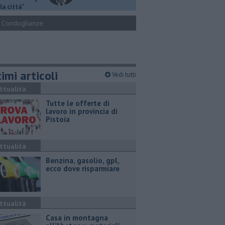
la città"
Condoglianze
imi articoli
Vedi tutti
ttualità
​Tutte le offerte di
lavoro in provincia di
Pistoia
ttualità
​Benzina, gasolio, gpl,
ecco dove risparmiare
ttualità
Casa in montagna