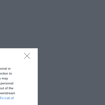
sonal or
ection to
ou may
 personal
out of the
 downstream
B’s List of