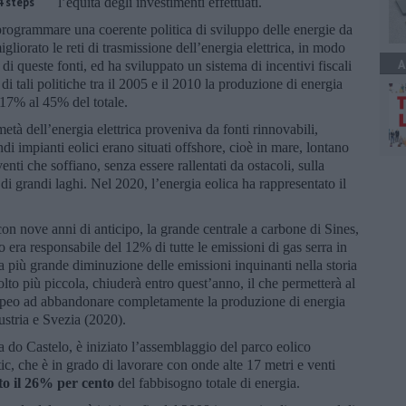
4 steps
l’equità degli investimenti effettuati.
programmare una coerente politica di sviluppo delle energie da
igliorato le reti di trasmissione dell’energia elettrica, in modo
A
 di queste fonti, ed ha sviluppato un sistema di incentivi fiscali
di tali politiche tra il 2005 e il 2010 la produzione di energia
l 17% al 45% del totale.
tà dell’energia elettrica proveniva da fonti rinnovabili,
andi impianti eolici erano situati offshore, cioè in mare, lontano
 venti che soffiano, senza essere rallentati da ostacoli, sulla
di grandi laghi. Nel 2020, l’energia eolica ha rappresentato il
on nove anni di anticipo, la grande centrale a carbone di Sines,
o era responsabile del 12% di tutte le emissioni di gas serra in
la più grande diminuzione delle emissioni inquinanti nella storia
lto più piccola, chiuderà entro quest’anno, il che permetterà al
uropeo ad abbandonare completamente la produzione di energia
ustria e Svezia (2020).
a do Castelo, è iniziato l’assemblaggio del parco eolico
ic, che è in grado di lavorare con onde alte 17 metri e venti
tto il 26% per cento
del fabbisogno totale di energia.