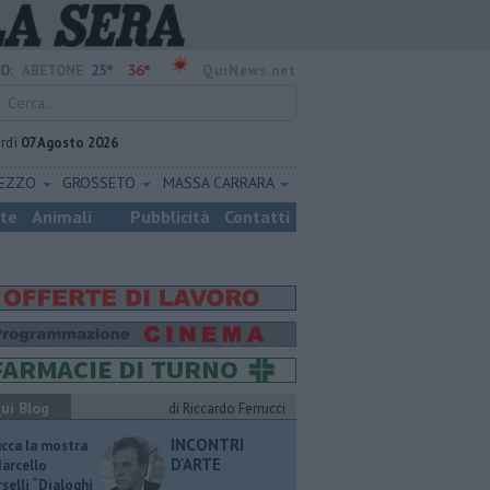
25°
36°
O:
ABETONE
QuiNews.net
rdì
07 Agosto 2026
REZZO
GROSSETO
MASSA CARRARA
ste
Animali
Pubblicità
Contatti
ui Blog
di Riccardo Ferrucci
INCONTRI
ucca la mostra
D'ARTE
Marcello
selli “Dialoghi