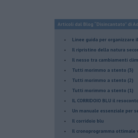
Articoli dal Blog “Disincantato” di 
​Linee guida per organizzare 
​Il ripristino della natura sec
Il nesso tra cambiamenti cli
Tutti morimmo a stento (3)
Tutti morimmo a stento (2)
​Tutti morimmo a stento (1)
IL CORRIDOIO BLU il resocont
Un manuale essenziale per s
Il corridoio blu
​Il cronoprogramma ottimale ve