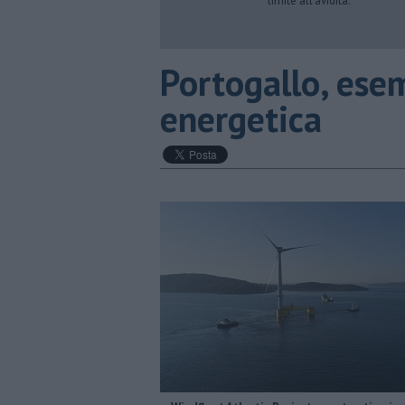
limite all’avidità.
Portogallo, esem
energetica