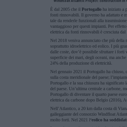
Windfloat Atlantic Project: construction in 
È dal 2005 che il
Portogallo
ha iniziato a 
fonti rinnovabili. Il governo ha adattato e m
tale da renderle funzionali alla trasmissione
vantaggioso per questi impianti. Per effetto 
elettrica da fonti rinnovabili è cresciuta da
Nel 2018 veniva annunciato che più della me
soprattutto idroelettrico ed eolico. I più gr
dalle coste, dov’è possibile sfruttare i forti
superficie dei mari, degli oceani, ma anche 
24% della produzione di elettricità.
Nel gennaio 2021 il Portogallo ha chiuso, c
sulla costa meridionale del paese; l’impiant
Portogallo e la sua chiusura ha significato 
del paese. Un’ultima centrale a carbone, mo
Portogallo di diventare il quarto paese e
elettrica da carbone dopo Belgio (2016), A
Nell’Atlantico, a 20 km dalla costa di Vian
galleggiante del consorzio Windfloat Atlant
molto forti. Nel 2021 l
‘eolico ha soddisfa