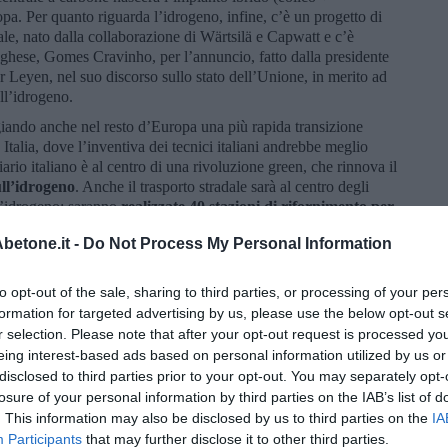
pa. Per quanto riguarda l’idrogeno, infine, c’è un progetto di
le, nato dalla collaborazione di Wärtsilä e Capwatt e c’è
oghese, Gomes Cravinho, per l’annuncio, fatto dalla presidente
Leyen, nel suo discorso sullo stato dell’Unione, in merito ad
ll’idrogeno.
giando anche nel resto d’Europa una più rapida transizione
talia, dove l’inventiva dei tecnici italiani andrebbe meglio
viario italiano è al centro di una rivoluzione green, che rinnova il
ll’idrogeno
. Anche il trasporto stradale sarà al centro degli
ell’idrogeno: saranno
realizzate 40 stazioni di rifornimento per
o 2026. Proseguirà, tra le altre iniziative, nella realizzazione
etone.it -
Do Not Process My Personal Information
ia, denominato Green Hydrogen Valley, che prevede impianti per
Brindisi e Cerignola. È stato presentato lo scorso venerdì
ente realizzato in Italia.
to opt-out of the sale, sharing to third parties, or processing of your per
formation for targeted advertising by us, please use the below opt-out s
 è quello del trasporto marittimo, responsabile del 2,5% delle
r selection. Please note that after your opt-out request is processed y
 realizzata in Giappone, funziona con energia solare, eolica e
eing interest-based ads based on personal information utilized by us or
ombustibili fossili, mentre in India sono realizzati ferryboat
 sfruttare il solare diretto e il solare riflesso dal mare
disclosed to third parties prior to your opt-out. You may separately opt-
gia eolica, con l’idrogeno e con sistemi di cattura della CO2.
losure of your personal information by third parties on the IAB’s list of
. This information may also be disclosed by us to third parties on the
IA
ntegrate, in Italia, all’interno di un coerente quadro di sostegno,
Participants
that may further disclose it to other third parties.
 installano impianti fotovoltaici o fotovoltaici/eolici, la