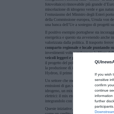
fotovoltaico) rinnovabile più grande d’Euro
miscelazione di idrogeno verde e gas natura
l’entusiasmo del Ministro degli Esteri port
della Commissione europea, Ursula von der 
una banca dell’Ue a sostegno di progetti su
Il positivo esempio portoghese sta incorag
energetica e questo sta avvenendo anche in I
valorizzata dalla politica. Il trasporto ferro
comparto regionale e locale puntando su
investimenti volti a sviluppare la filiera d
veicoli leggeri e pesanti entro il 30 giugn
QUInewsAb
il progetto del polo dell’idrogeno in Pugl
la produzione di idrogeno verde a Taranto, 
Hydron, il primo bus ad idrogeno completam
If you wish 
sensitive in
Un settore che merita particolare attenzione
confirm you
emissioni di gas serra. La nave MS Porrima,
continue se
idrogeno, un mix più che competitivo con i c
elettrici: il mix energetico permette infatti di
information 
integrandolo con vele che raccolgono l’ener
further disc
participants
Queste iniziative, tra le tante, vanno però i
Downstream 
come un credito d’imposta per le imprese che