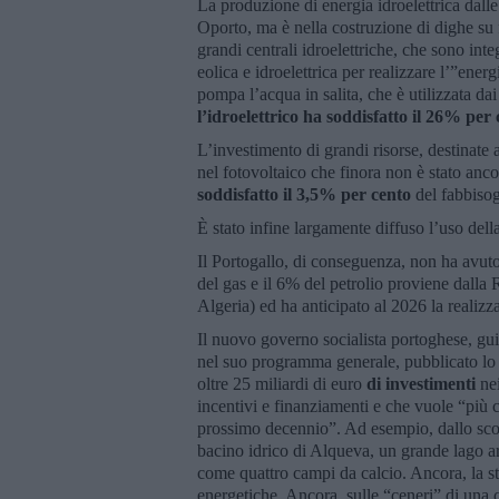
La produzione di energia idroelettrica dalle
Oporto, ma è nella costruzione di dighe su fi
grandi centrali idroelettriche, che sono int
eolica e idroelettrica per realizzare l’”ener
pompa l’acqua in salita, che è utilizzata da
l’idroelettrico ha soddisfatto il 26% per
L’investimento di grandi risorse, destinate
nel fotovoltaico che finora non è stato anc
soddisfatto il 3,5% per cento
del fabbisog
È stato infine largamente diffuso l’uso dell
Il Portogallo, di conseguenza, non ha avut
del gas e il 6% del petrolio proviene dalla
Algeria) ed ha anticipato al 2026 la realizz
Il nuovo governo socialista portoghese, gu
nel suo programma generale, pubblicato lo 
oltre 25 miliardi di euro
di investimenti
nei
incentivi e finanziamenti e che vuole “più c
prossimo decennio”. Ad esempio, dallo sco
bacino idrico di Alqueva, un grande lago ar
come quattro campi da calcio. Ancora, la s
energetiche. Ancora, sulle “ceneri” di una 