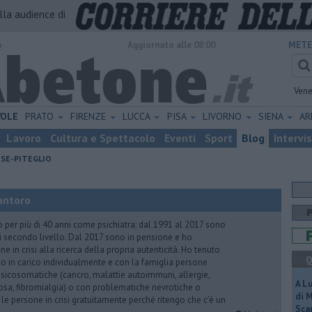
alla audience di
o
Aggiornato alle 08:00
METE
Vene
VOLE
PRATO
FIRENZE
LUCCA
PISA
LIVORNO
SIENA
A
Lavoro
Cultura e Spettacolo
Eventi
Sport
Blog
Intervi
ESE-PITEGLIO
antoro
o per più di 40 anni come psichiatra; dal 1991 al 2017 sono
di secondo livello. Dal 2017 sono in pensione e ho
e in crisi alla ricerca della propria autenticità. Ho tenuto
Q
o in carico individualmente e con la famiglia persone
icosomatiche (cancro, malattie autoimmuni, allergie,
A L
iosa, fibromialgia) o con problematiche nevrotiche o
di 
 le persone in crisi gratuitamente perché ritengo che c’è un
Scar