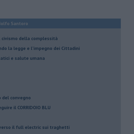
Adolfo Santoro
il civismo della complessità
ondo la legge e l’impegno dei Cittadini
matici e salute umana
o del convegno
eguire il CORRIDOIO BLU
rso il full electric sui traghetti