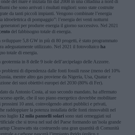
 onde del mare è iniziata fin dal 2008 in una cittadina a nord di
umi che sono arrivati i risultati migliori: sono state costruite
egrate da tanti piccoli impianti. Vengono combinate l’energia
gia idroelettrica di pompaggio”: l’energia dei venti notturni
i generatori per produrre energia il giorno successivo. Nel 2021
 cento
del fabbisogno totale di energia.
 a sviluppare 5,8 GW in più di 80 progetti, è stato programmato
ora adeguatamente utilizzato. Nel 2021 il fotovoltaico
ha
no totale di energia.
a geotermia in 8 delle 9 isole dell’arcipelago delle Azzorre.
o problemi di dipendenza dalle fonti fossili russe (meno del 10%
 Russia, mentre altro gas proviene da Nigeria, Usa, Quatar e
azione dei suoi obiettivi europei del 2030 (80% di Fer).
idato da Antonio Costa, al suo secondo mandato, ha affermato
scorso aprile, che il suo piano energetico dovrebbe mobilitare
 prossimi 10 anni, coinvolgendo attori pubblici e privati,
he raddoppiare la potenza installata delle fonti rinnovabili nel
rso luglio
12 mila pannelli solari
sono stati ormeggiati sul
tificiale che si trova nel sud del Paese formando un’isola grande
tartup Cleanwatts sta costruendo una gran quantità di Comunità
centrale a carbone nascerà l’impianto ibrido (eolico +