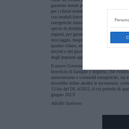
garanzia statale per le banche che finanzia
per i clienti residenziali, in modo da potenz
con moduli fotovoltaici e promuovere la m
Persona
energetiche rinnovabili. È poi indispensabil
specie di distribuzione, in coerenza con la 
regioni, per garantire infrastrutture elettri
stoccaggio, trasporto e utilizzo dell’energia
quadro chiaro, senza dubbi interpretativi, 
decreti e dei provvedimenti attuativi del dec
degli impianti agrovoltaici e degli impianti 
Il nuovo Governo dovrebbe dare avvio a un
beneficio di famiglie e imprese, che eviden
autoconsumo e comunità energetiche, sia in 
dovrebbe infine abolire le incoerenze, come 
15-bis del DL 4/2022, il cui periodo di app
giugno 2023!
Adolfo Santoro