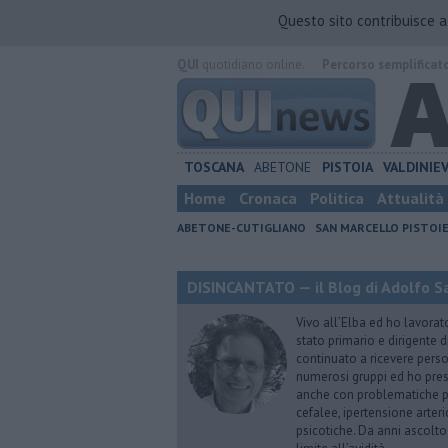
Questo sito contribuisce 
QUI
quotidiano online.
Percorso semplificat
TOSCANA
ABETONE
PISTOIA
VALDINIE
Home
Cronaca
Politica
Attualità
ABETONE-CUTIGLIANO
SAN MARCELLO PISTOI
DISINCANTATO — il Blog di Adolfo S
Vivo all’Elba ed ho lavorat
stato primario e dirigente 
continuato a ricevere person
numerosi gruppi ed ho pres
anche con problematiche ps
cefalee, ipertensione arter
psicotiche. Da anni ascolto