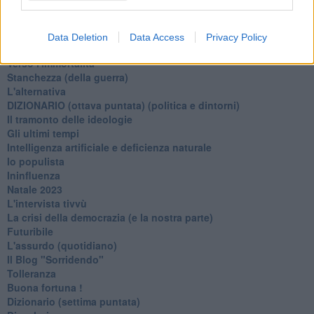
Mercanti nel tempio
Il disprezzo del mondo
Beneficenza
Data Deletion
Data Access
Privacy Policy
L'inganno
Verso l'immortalità
Stanchezza (della guerra)
L'alternativa
​DIZIONARIO (ottava puntata) (politica e dintorni)
Il tramonto delle ideologie
Gli ultimi tempi
Intelligenza artificiale e deficienza naturale
Io populista
Ininfluenza
Natale 2023
L'intervista tivvù
La crisi della democrazia (e la nostra parte)
Futuribile
L'assurdo (quotidiano)
Il Blog "Sorridendo"
Tolleranza
Buona fortuna !
​Dizionario (settima puntata)