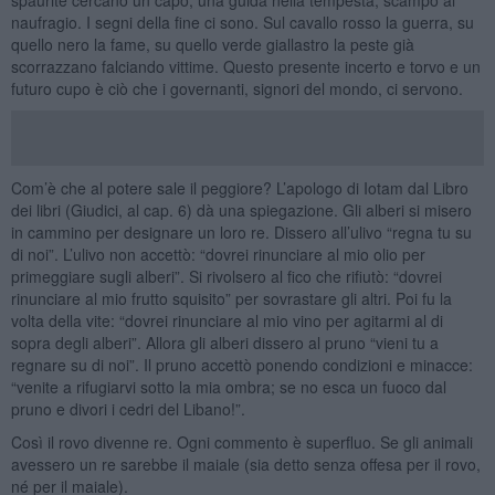
naufragio. I segni della fine ci sono. Sul cavallo rosso la guerra, su
quello nero la fame, su quello verde giallastro la peste già
scorrazzano falciando vittime. Questo presente incerto e torvo e un
futuro cupo è ciò che i governanti, signori del mondo, ci servono.
Com’è che al potere sale il peggiore? L’apologo di Iotam dal Libro
dei libri (Giudici, al cap. 6) dà una spiegazione. Gli alberi si misero
in cammino per designare un loro re. Dissero all’ulivo “regna tu su
di noi”. L’ulivo non accettò: “dovrei rinunciare al mio olio per
primeggiare sugli alberi”. Si rivolsero al fico che rifiutò: “dovrei
rinunciare al mio frutto squisito” per sovrastare gli altri. Poi fu la
volta della vite: “dovrei rinunciare al mio vino per agitarmi al di
sopra degli alberi”. Allora gli alberi dissero al pruno “vieni tu a
regnare su di noi”. Il pruno accettò ponendo condizioni e minacce:
“venite a rifugiarvi sotto la mia ombra; se no esca un fuoco dal
pruno e divori i cedri del Libano!”.
Così il rovo divenne re. Ogni commento è superfluo. Se gli animali
avessero un re sarebbe il maiale (sia detto senza offesa per il rovo,
né per il maiale).