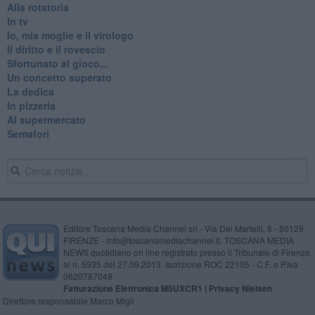
Alla rotatoria
In tv
Io, mia moglie e il virologo
Il diritto e il rovescio
Sfortunato al gioco...
Un concetto superato
La dedica
In pizzeria
Al supermercato
Semafori
Editore Toscana Media Channel srl - Via Dei Martelli, 8 - 50129
FIRENZE - info@toscanamediachannel.it. TOSCANA MEDIA
NEWS quotidiano on line registrato presso il Tribunale di Firenze
al n. 5935 del 27.09.2013. Iscrizione ROC 22105 - C.F. e P.Iva
0620787048
Fatturazione Elettronica M5UXCR1 |
Privacy Nielsen
Direttore responsabile Marco Migli