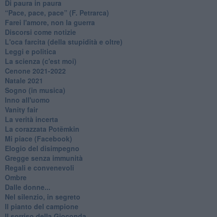
Di paura in paura
​“Pace, pace, pace” (F. Petrarca)
Farei l'amore, non la guerra
Discorsi come notizie
L'oca farcita (della stupidità e oltre)
Leggi e politica
La scienza (c'est moi)
Cenone 2021-2022
Natale 2021
Sogno (in musica)
Inno all'uomo
Vanity fair
La verità incerta
La corazzata Potëmkin
Mi piace (Facebook)
Elogio del disimpegno
Gregge senza immunità
Regali e convenevoli
Ombre
Dalle donne...
Nel silenzio, in segreto
Il pianto del campione
Il sorriso della Gioconda