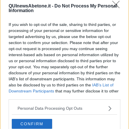
Da Capodanno a Carnevale
QUInewsAbetone.it -
Do Not Process My Personal
Information
Schizzi di fango
Sor-riso amaro
Fine anno al ristorante
If you wish to opt-out of the sale, sharing to third parties, or
La festa di Capodanno
processing of your personal or sensitive information for
Natale 2024
targeted advertising by us, please use the below opt-out
Re e regnanti
section to confirm your selection. Please note that after your
A noi interessa il dito non la luna
opt-out request is processed you may continue seeing
Come rubare allo stato e vivere felici
interest-based ads based on personal information utilized by
Una performance
us or personal information disclosed to third parties prior to
Il compagno
your opt-out. You may separately opt-out of the further
​Io (allo specchio)
disclosure of your personal information by third parties on the
Tramonto
IAB’s list of downstream participants. This information may
Passato, presente, futuro
also be disclosed by us to third parties on the
IAB’s List of
La virtù del non fare
Downstream Participants
that may further disclose it to other
Il giorno dei saldi
L'ultimo post
third parties.
Leggendo l'Eneide
​(In)sicurezza stradale
Personal Data Processing Opt Outs
Il decalogo del politico
Un calcio alla finzione
CONFIRM
Solitudine