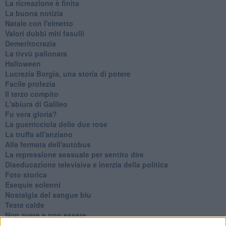
La ricreazione è finita
La buona notizia
Natale con l'elmetto
Valori dubbi miti fasulli
Demeritocrazia
La tivvù pallonara
Halloween
​Lucrezia Borgia, una storia di potere
Facile profezia
Il terzo compito
L'abiura di Galileo
Fu vera gloria?
La guerricciola delle due rose
La truffa all'anziano
Alla fermata dell'autobus
La repressione sessuale per sentito dire
Diseducazione televisiva e inerzia della politica
Foto storica
Esequie solenni
Nostalgia del sangue blu
Teste calde
Non avere e non essere
Armiamoci e... avviatevi