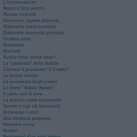
L'incoronazione
Nozze e fichi secchi
Piccole rivincite
​Dizionario (quarta puntata)
​Dizionario (terza puntata)
​Dizionario (seconda puntata)
Un'altra volta
Dizionario
Aforismi
Nudità finta: verità falsa?
La "parabola" della farfalla
Conosci il prossimo? E il male?
Le buone notizie
La commedia degli onesti
Lo Stato "Babbo Natale"
Il cacio con le pere
La politica come spettacolo
Uomini e topi (di laboratori)
Attraverso i vetri
Una modesta proposta
Pensiero unico
Numeri
Pentimenti d'un altro tempo