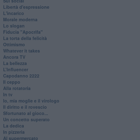
Sui social
Libertà d'espressione
L'incarico
Morale moderna
Lo slogan
Fiducia "Apocrifa"
La torta della felicità
Ottimismo
Whatever it takes
Ancora TV
La bellezza
L’Influencer
​Capodanno 2222
Il ceppo
Alla rotatoria
In tv
Io, mia moglie e il virologo
Il diritto e il rovescio
Sfortunato al gioco...
Un concetto superato
La dedica
In pizzeria
Al supermercato