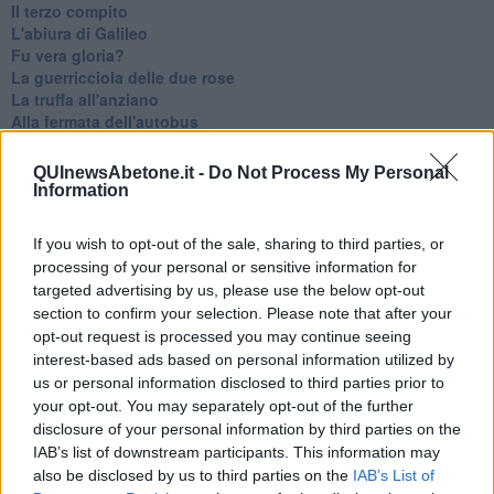
Il terzo compito
L'abiura di Galileo
Fu vera gloria?
La guerricciola delle due rose
La truffa all'anziano
Alla fermata dell'autobus
La repressione sessuale per sentito dire
Diseducazione televisiva e inerzia della politica
QUInewsAbetone.it -
Do Not Process My Personal
Foto storica
Information
Esequie solenni
Nostalgia del sangue blu
If you wish to opt-out of the sale, sharing to third parties, or
Teste calde
processing of your personal or sensitive information for
Non avere e non essere
targeted advertising by us, please use the below opt-out
Armiamoci e... avviatevi
section to confirm your selection. Please note that after your
Da Capodanno a Carnevale
opt-out request is processed you may continue seeing
Schizzi di fango
interest-based ads based on personal information utilized by
Sor-riso amaro
us or personal information disclosed to third parties prior to
Fine anno al ristorante
your opt-out. You may separately opt-out of the further
La festa di Capodanno
Natale 2024
disclosure of your personal information by third parties on the
Re e regnanti
IAB’s list of downstream participants. This information may
A noi interessa il dito non la luna
also be disclosed by us to third parties on the
IAB’s List of