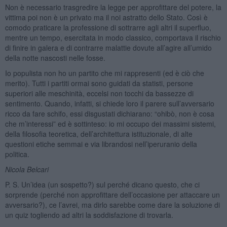
Non è necessario trasgredire la legge per approfittare del potere, la
vittima poi non è un privato ma il noi astratto dello Stato. Così è
comodo praticare la professione di sottrarre agli altri il superfluo,
mentre un tempo, esercitata in modo classico, comportava il rischio
di finire in galera e di contrarre malattie dovute all’agire all’umido
della notte nascosti nelle fosse.
Io populista non ho un partito che mi rappresenti (ed è ciò che
merito). Tutti i partiti ormai sono guidati da statisti, persone
superiori alle meschinità, eccelsi non tocchi da bassezze di
sentimento. Quando, infatti, si chiede loro il parere sull’avversario
ricco da fare schifo, essi disgustati dichiarano: “ohibò, non è cosa
che m’interessi” ed è sottinteso: io mi occupo dei massimi sistemi,
della filosofia teoretica, dell’architettura istituzionale, di alte
questioni etiche semmai e via librandosi nell’iperuranio della
politica.
Nicola Belcari
P. S. Un’idea (un sospetto?) sul perché dicano questo, che ci
sorprende (perché non approfittare dell’occasione per attaccare un
avversario?), ce l’avrei, ma dirlo sarebbe come dare la soluzione di
un quiz togliendo ad altri la soddisfazione di trovarla.