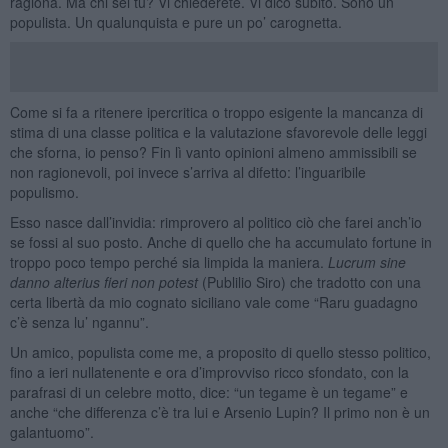
ragiona. Ma chi sei tu? Vi chiederete. Vi dico subito. Sono un
populista. Un qualunquista e pure un po’ carognetta.
Come si fa a ritenere ipercritica o troppo esigente la mancanza di
stima di una classe politica e la valutazione sfavorevole delle leggi
che sforna, io penso? Fin lì vanto opinioni almeno ammissibili se
non ragionevoli, poi invece s’arriva al difetto: l’inguaribile
populismo.
Esso nasce dall’invidia: rimprovero al politico ciò che farei anch’io
se fossi al suo posto. Anche di quello che ha accumulato fortune in
troppo poco tempo perché sia limpida la maniera.
Lucrum sine
danno alterius fieri non potest
(Publilio Siro) che tradotto con una
certa libertà da mio cognato siciliano vale come “Raru guadagno
c’è senza lu’ ngannu”.
Un amico, populista come me, a proposito di quello stesso politico,
fino a ieri nullatenente e ora d’improvviso ricco sfondato, con la
parafrasi di un celebre motto, dice: “un tegame è un tegame” e
anche “che differenza c’è tra lui e Arsenio Lupin? Il primo non è un
galantuomo”.