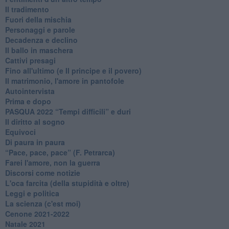
Il tradimento
Fuori della mischia
Personaggi e parole
Decadenza e declino
Il ballo in maschera
Cattivi presagi
Fino all'ultimo (e Il principe e il povero)
Il matrimonio, l'amore in pantofole
Autointervista
Prima e dopo
​PASQUA 2022 “Tempi difficili” e duri
Il diritto al sogno
Equivoci
Di paura in paura
​“Pace, pace, pace” (F. Petrarca)
Farei l'amore, non la guerra
Discorsi come notizie
L'oca farcita (della stupidità e oltre)
Leggi e politica
La scienza (c'est moi)
Cenone 2021-2022
Natale 2021