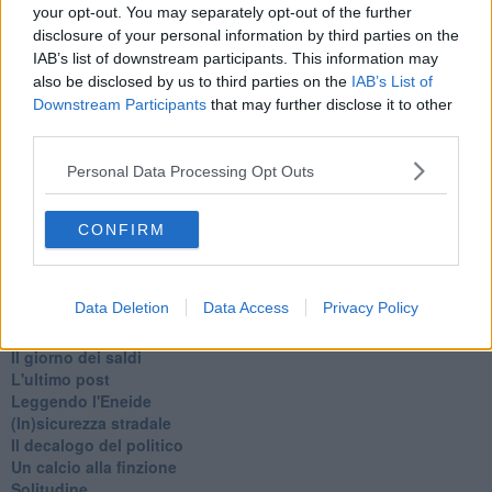
Armiamoci e... avviatevi
your opt-out. You may separately opt-out of the further
Da Capodanno a Carnevale
disclosure of your personal information by third parties on the
Schizzi di fango
IAB’s list of downstream participants. This information may
Sor-riso amaro
also be disclosed by us to third parties on the
IAB’s List of
Fine anno al ristorante
Downstream Participants
that may further disclose it to other
La festa di Capodanno
third parties.
Natale 2024
Re e regnanti
Personal Data Processing Opt Outs
A noi interessa il dito non la luna
Come rubare allo stato e vivere felici
Una performance
CONFIRM
Il compagno
​Io (allo specchio)
Tramonto
Data Deletion
Data Access
Privacy Policy
Passato, presente, futuro
La virtù del non fare
Il giorno dei saldi
L'ultimo post
Leggendo l'Eneide
​(In)sicurezza stradale
Il decalogo del politico
Un calcio alla finzione
Solitudine