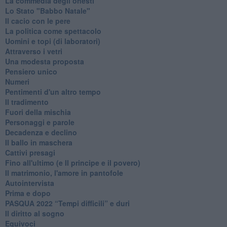
La commedia degli onesti
Lo Stato "Babbo Natale"
Il cacio con le pere
La politica come spettacolo
Uomini e topi (di laboratori)
Attraverso i vetri
Una modesta proposta
Pensiero unico
Numeri
Pentimenti d'un altro tempo
Il tradimento
Fuori della mischia
Personaggi e parole
Decadenza e declino
Il ballo in maschera
Cattivi presagi
Fino all'ultimo (e Il principe e il povero)
Il matrimonio, l'amore in pantofole
Autointervista
Prima e dopo
​PASQUA 2022 “Tempi difficili” e duri
Il diritto al sogno
Equivoci