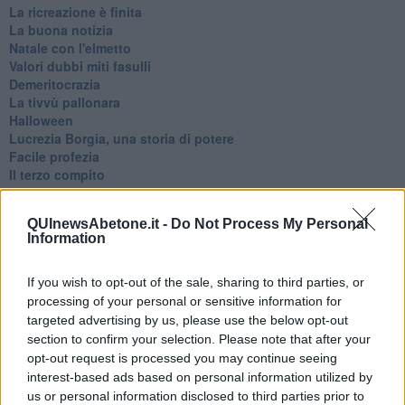
La ricreazione è finita
La buona notizia
Natale con l'elmetto
Valori dubbi miti fasulli
Demeritocrazia
La tivvù pallonara
Halloween
​Lucrezia Borgia, una storia di potere
Facile profezia
Il terzo compito
L'abiura di Galileo
Fu vera gloria?
QUInewsAbetone.it -
Do Not Process My Personal
La guerricciola delle due rose
Information
La truffa all'anziano
Alla fermata dell'autobus
La repressione sessuale per sentito dire
If you wish to opt-out of the sale, sharing to third parties, or
Diseducazione televisiva e inerzia della politica
processing of your personal or sensitive information for
Foto storica
targeted advertising by us, please use the below opt-out
Esequie solenni
section to confirm your selection. Please note that after your
Nostalgia del sangue blu
opt-out request is processed you may continue seeing
Teste calde
interest-based ads based on personal information utilized by
Non avere e non essere
us or personal information disclosed to third parties prior to