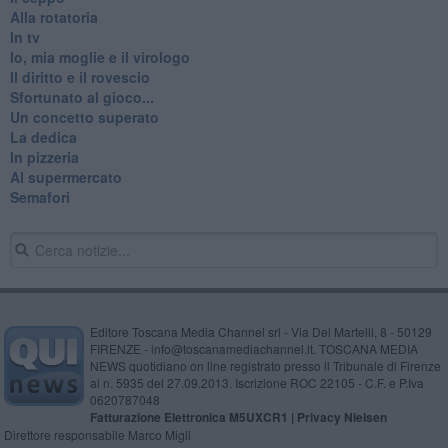
Alla rotatoria
In tv
Io, mia moglie e il virologo
Il diritto e il rovescio
Sfortunato al gioco...
Un concetto superato
La dedica
In pizzeria
Al supermercato
Semafori
Editore Toscana Media Channel srl - Via Dei Martelli, 8 - 50129
FIRENZE - info@toscanamediachannel.it. TOSCANA MEDIA
NEWS quotidiano on line registrato presso il Tribunale di Firenze
al n. 5935 del 27.09.2013. Iscrizione ROC 22105 - C.F. e P.Iva
0620787048
Fatturazione Elettronica M5UXCR1 |
Privacy Nielsen
Direttore responsabile Marco Migli