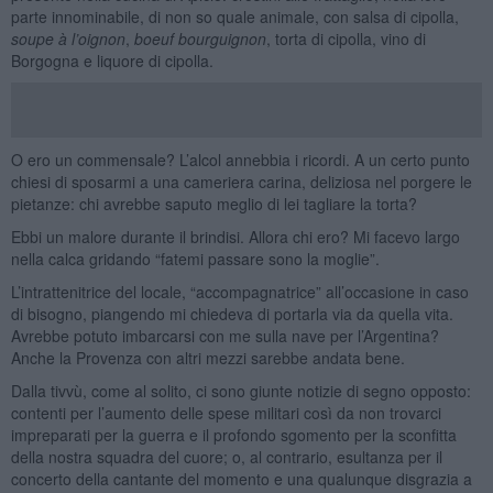
parte innominabile, di non so quale animale, con salsa di cipolla,
soupe à l’oignon
,
boeuf bourguignon
, torta di cipolla, vino di
Borgogna e liquore di cipolla.
O ero un commensale? L’alcol annebbia i ricordi. A un certo punto
chiesi di sposarmi a una cameriera carina, deliziosa nel porgere le
pietanze: chi avrebbe saputo meglio di lei tagliare la torta?
Ebbi un malore durante il brindisi. Allora chi ero? Mi facevo largo
nella calca gridando “fatemi passare sono la moglie”.
L’intrattenitrice del locale, “accompagnatrice” all’occasione in caso
di bisogno, piangendo mi chiedeva di portarla via da quella vita.
Avrebbe potuto imbarcarsi con me sulla nave per l’Argentina?
Anche la Provenza con altri mezzi sarebbe andata bene.
Dalla tivvù, come al solito, ci sono giunte notizie di segno opposto:
contenti per l’aumento delle spese militari così da non trovarci
impreparati per la guerra e il profondo sgomento per la sconfitta
della nostra squadra del cuore; o, al contrario, esultanza per il
concerto della cantante del momento e una qualunque disgrazia a