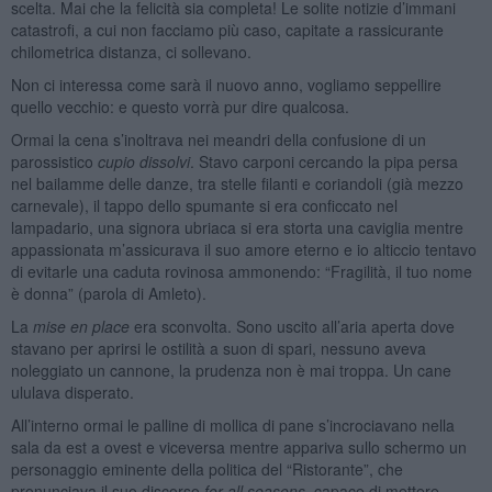
scelta. Mai che la felicità sia completa! Le solite notizie d’immani
catastrofi, a cui non facciamo più caso, capitate a rassicurante
chilometrica distanza, ci sollevano.
Non ci interessa come sarà il nuovo anno, vogliamo seppellire
quello vecchio: e questo vorrà pur dire qualcosa.
Ormai la cena s’inoltrava nei meandri della confusione di un
parossistico
cupio dissolvi
. Stavo carponi cercando la pipa persa
nel bailamme delle danze, tra stelle filanti e coriandoli (già mezzo
carnevale), il tappo dello spumante si era conficcato nel
lampadario, una signora ubriaca si era storta una caviglia mentre
appassionata m’assicurava il suo amore eterno e io alticcio tentavo
di evitarle una caduta rovinosa ammonendo: “Fragilità, il tuo nome
è donna” (parola di Amleto).
La
mise en place
era sconvolta. Sono uscito all’aria aperta dove
stavano per aprirsi le ostilità a suon di spari, nessuno aveva
noleggiato un cannone, la prudenza non è mai troppa. Un cane
ululava disperato.
All’interno ormai le palline di mollica di pane s’incrociavano nella
sala da est a ovest e viceversa mentre appariva sullo schermo un
personaggio eminente della politica del “Ristorante”, che
pronunciava il suo discorso
for all seasons
, capace di mettere