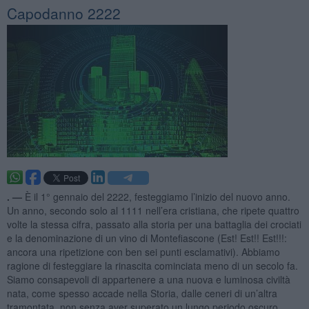
​Capodanno 2222
. —
È il 1° gennaio del 2222, festeggiamo l’inizio del nuovo anno.
Un anno, secondo solo al 1111 nell’era cristiana, che ripete quattro
volte la stessa cifra, passato alla storia per una battaglia dei crociati
e la denominazione di un vino di Montefiascone (Est! Est!! Est!!!:
ancora una ripetizione con ben sei punti esclamativi). Abbiamo
ragione di festeggiare la rinascita cominciata meno di un secolo fa.
Siamo consapevoli di appartenere a una nuova e luminosa civiltà
nata, come spesso accade nella Storia, dalle ceneri di un’altra
tramontata, non senza aver superato un lungo periodo oscuro.