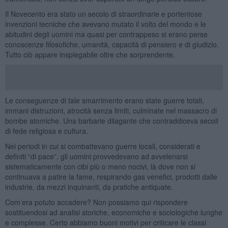
Il Novecento era stato un secolo di straordinarie e portentose
invenzioni tecniche che avevano mutato il volto del mondo e le
abitudini degli uomini ma quasi per contrappeso si erano perse
conoscenze filosofiche, umanità, capacità di pensiero e di giudizio.
Tutto ciò appare inspiegabile oltre che sorprendente.
Le conseguenze di tale smarrimento erano state guerre totali,
immani distruzioni, atrocità senza limiti, culminate nel massacro di
bombe atomiche. Una barbarie dilagante che contraddiceva secoli
di fede religiosa e cultura.
Nei periodi in cui si combattevano guerre locali, considerati e
definiti “di pace”, gli uomini provvedevano ad avvelenarsi
sistematicamente con cibi più o meno nocivi, là dove non si
continuava a patire la fame, respirando gas venefici, prodotti dalle
industrie, da mezzi inquinanti, da pratiche antiquate.
Com’era potuto accadere? Non possiamo qui rispondere
sostituendosi ad analisi storiche, economiche e sociologiche lunghe
e complesse. Certo abbiamo buoni motivi per criticare le classi