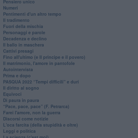
Pensiero unico
Numeri
Pentimenti d'un altro tempo
Il tradimento
Fuori della mischia
Personaggi e parole
Decadenza e declino
Il ballo in maschera
Cattivi presagi
Fino all'ultimo (e Il principe e il povero)
Il matrimonio, l'amore in pantofole
Autointervista
Prima e dopo
​PASQUA 2022 “Tempi difficili” e duri
Il diritto al sogno
Equivoci
Di paura in paura
​“Pace, pace, pace” (F. Petrarca)
Farei l'amore, non la guerra
Discorsi come notizie
L'oca farcita (della stupidità e oltre)
Leggi e politica
La scienza (c'est moi)