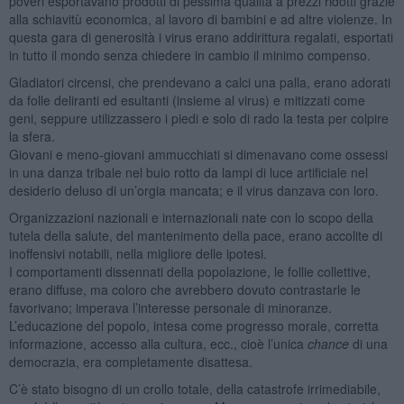
poveri esportavano prodotti di pessima qualità a prezzi ridotti grazie
alla schiavitù economica, al lavoro di bambini e ad altre violenze. In
questa gara di generosità i virus erano addirittura regalati, esportati
in tutto il mondo senza chiedere in cambio il minimo compenso.
Gladiatori circensi, che prendevano a calci una palla, erano adorati
da folle deliranti ed esultanti (insieme al virus) e mitizzati come
geni, seppure utilizzassero i piedi e solo di rado la testa per colpire
la sfera.
Giovani e meno-giovani ammucchiati si dimenavano come ossessi
in una danza tribale nel buio rotto da lampi di luce artificiale nel
desiderio deluso di un’orgia mancata; e il virus danzava con loro.
Organizzazioni nazionali e internazionali nate con lo scopo della
tutela della salute, del mantenimento della pace, erano accolite di
inoffensivi notabili, nella migliore delle ipotesi.
I comportamenti dissennati della popolazione, le follie collettive,
erano diffuse, ma coloro che avrebbero dovuto contrastarle le
favorivano; imperava l’interesse personale di minoranze.
L’educazione del popolo, intesa come progresso morale, corretta
informazione, accesso alla cultura, ecc., cioè l’unica
chance
di una
democrazia, era completamente disattesa.
C’è stato bisogno di un crollo totale, della catastrofe irrimediabile,