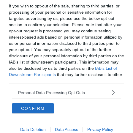
​Lucrezia Borgia, una storia di potere
If you wish to opt-out of the sale, sharing to third parties, or
Facile profezia
processing of your personal or sensitive information for
Il terzo compito
targeted advertising by us, please use the below opt-out
L'abiura di Galileo
section to confirm your selection. Please note that after your
Fu vera gloria?
opt-out request is processed you may continue seeing
La guerricciola delle due rose
interest-based ads based on personal information utilized by
La truffa all'anziano
us or personal information disclosed to third parties prior to
Alla fermata dell'autobus
your opt-out. You may separately opt-out of the further
La repressione sessuale per sentito dire
disclosure of your personal information by third parties on the
Diseducazione televisiva e inerzia della politica
IAB’s list of downstream participants. This information may
Foto storica
also be disclosed by us to third parties on the
IAB’s List of
Esequie solenni
Downstream Participants
that may further disclose it to other
Nostalgia del sangue blu
third parties.
Teste calde
Non avere e non essere
Personal Data Processing Opt Outs
Armiamoci e... avviatevi
Da Capodanno a Carnevale
Schizzi di fango
CONFIRM
Sor-riso amaro
Fine anno al ristorante
La festa di Capodanno
Natale 2024
Data Deletion
Data Access
Privacy Policy