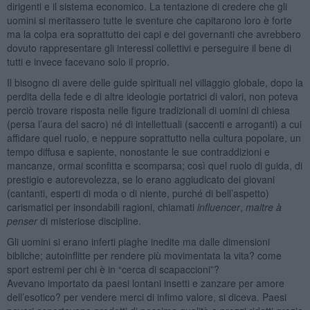
dirigenti e il sistema economico. La tentazione di credere che gli
uomini si meritassero tutte le sventure che capitarono loro è forte
ma la colpa era soprattutto dei capi e dei governanti che avrebbero
dovuto rappresentare gli interessi collettivi e perseguire il bene di
tutti e invece facevano solo il proprio.
Il bisogno di avere delle guide spirituali nel villaggio globale, dopo la
perdita della fede e di altre ideologie portatrici di valori, non poteva
perciò trovare risposta nelle figure tradizionali di uomini di chiesa
(persa l’aura del sacro) né di intellettuali (saccenti e arroganti) a cui
affidare quel ruolo, e neppure soprattutto nella cultura popolare, un
tempo diffusa e sapiente, nonostante le sue contraddizioni e
mancanze, ormai sconfitta e scomparsa; così quel ruolo di guida, di
prestigio e autorevolezza, se lo erano aggiudicato dei giovani
(cantanti, esperti di moda o di niente, purché di bell’aspetto)
carismatici per insondabili ragioni, chiamati
influencer
,
maitre à
penser
di misteriose discipline.
Gli uomini si erano inferti piaghe inedite ma dalle dimensioni
bibliche; autoinflitte per rendere più movimentata la vita? come
sport estremi per chi è in “cerca di scapaccioni”?
Avevano importato da paesi lontani insetti e zanzare per amore
dell’esotico? per vendere merci di infimo valore, si diceva. Paesi