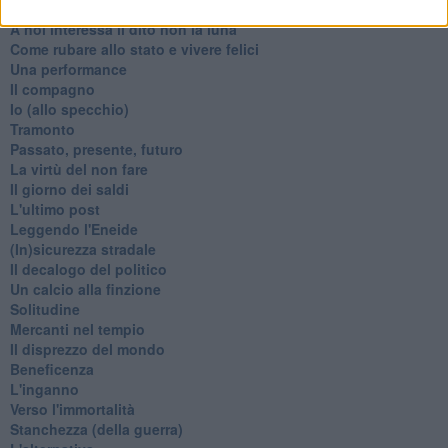
Re e regnanti
A noi interessa il dito non la luna
Come rubare allo stato e vivere felici
Una performance
Il compagno
​Io (allo specchio)
Tramonto
Passato, presente, futuro
La virtù del non fare
Il giorno dei saldi
L'ultimo post
Leggendo l'Eneide
​(In)sicurezza stradale
Il decalogo del politico
Un calcio alla finzione
Solitudine
Mercanti nel tempio
Il disprezzo del mondo
Beneficenza
L'inganno
Verso l'immortalità
Stanchezza (della guerra)