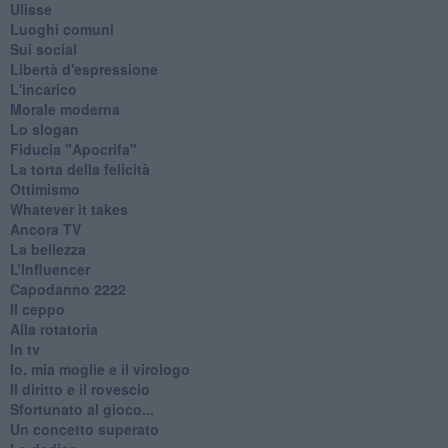
Ulisse
Luoghi comuni
Sui social
Libertà d'espressione
L'incarico
Morale moderna
Lo slogan
Fiducia "Apocrifa"
La torta della felicità
Ottimismo
Whatever it takes
Ancora TV
La bellezza
L’Influencer
​Capodanno 2222
Il ceppo
Alla rotatoria
In tv
Io, mia moglie e il virologo
Il diritto e il rovescio
Sfortunato al gioco...
Un concetto superato