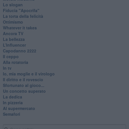
Lo slogan
Fiducia "Apocrifa"
La torta della felicità
Ottimismo
Whatever it takes
Ancora TV
La bellezza
L’Influencer
​Capodanno 2222
Il ceppo
Alla rotatoria
In tv
Io, mia moglie e il virologo
Il diritto e il rovescio
Sfortunato al gioco...
Un concetto superato
La dedica
In pizzeria
Al supermercato
Semafori