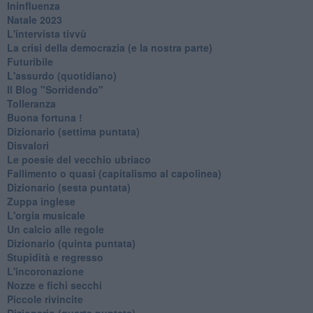
Ininfluenza
Natale 2023
L'intervista tivvù
La crisi della democrazia (e la nostra parte)
Futuribile
L'assurdo (quotidiano)
Il Blog "Sorridendo"
Tolleranza
Buona fortuna !
​Dizionario (settima puntata)
Disvalori
Le poesie del vecchio ubriaco
Fallimento o quasi (capitalismo al capolinea)
Dizionario (sesta puntata)
Zuppa inglese
L'orgia musicale
Un calcio alle regole
Dizionario (quinta puntata)
Stupidità e regresso
L'incoronazione
Nozze e fichi secchi
Piccole rivincite
​Dizionario (quarta puntata)