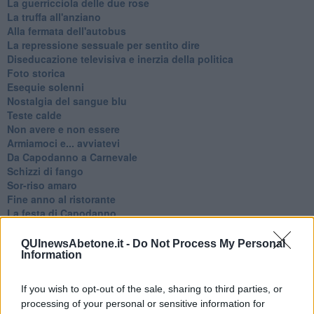
La guerricciola delle due rose
La truffa all'anziano
Alla fermata dell'autobus
La repressione sessuale per sentito dire
Diseducazione televisiva e inerzia della politica
Foto storica
Esequie solenni
Nostalgia del sangue blu
Teste calde
Non avere e non essere
Armiamoci e... avviatevi
Da Capodanno a Carnevale
Schizzi di fango
Sor-riso amaro
Fine anno al ristorante
La festa di Capodanno
Natale 2024
Re e regnanti
QUInewsAbetone.it -
Do Not Process My Personal
A noi interessa il dito non la luna
Information
Come rubare allo stato e vivere felici
Una performance
If you wish to opt-out of the sale, sharing to third parties, or
Il compagno
processing of your personal or sensitive information for
​Io (allo specchio)