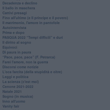
Decadenza e declino
Il ballo in maschera
Cattivi presagi
Fino all'ultimo (e Il principe e il povero)
Il matrimonio, l'amore in pantofole
Autointervista
Prima e dopo
​PASQUA 2022 “Tempi difficili” e duri
Il diritto al sogno
Equivoci
Di paura in paura
​“Pace, pace, pace” (F. Petrarca)
Farei l'amore, non la guerra
Discorsi come notizie
L'oca farcita (della stupidità e oltre)
Leggi e politica
La scienza (c'est moi)
Cenone 2021-2022
Natale 2021
Sogno (in musica)
Inno all'uomo
Vanity fair