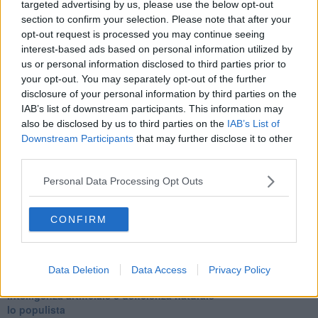
targeted advertising by us, please use the below opt-out
Tramonto
section to confirm your selection. Please note that after your
Passato, presente, futuro
opt-out request is processed you may continue seeing
La virtù del non fare
interest-based ads based on personal information utilized by
Il giorno dei saldi
us or personal information disclosed to third parties prior to
L'ultimo post
your opt-out. You may separately opt-out of the further
Leggendo l'Eneide
disclosure of your personal information by third parties on the
​(In)sicurezza stradale
IAB’s list of downstream participants. This information may
Il decalogo del politico
also be disclosed by us to third parties on the
IAB’s List of
Un calcio alla finzione
Solitudine
Downstream Participants
that may further disclose it to other
Mercanti nel tempio
third parties.
Il disprezzo del mondo
Beneficenza
Personal Data Processing Opt Outs
L'inganno
Verso l'immortalità
CONFIRM
Stanchezza (della guerra)
L'alternativa
​DIZIONARIO (ottava puntata) (politica e dintorni)
Il tramonto delle ideologie
Data Deletion
Data Access
Privacy Policy
Gli ultimi tempi
Intelligenza artificiale e deficienza naturale
Io populista