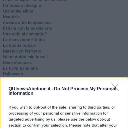
Un brusco risveglio
Ora come allora
Nequizia
Andare oltre lo specchio
Parlare con la televisione
Uno solo al comando?
La ricreazione è finita
La buona notizia
Natale con l'elmetto
Valori dubbi miti fasulli
Demeritocrazia
La tivvù pallonara
Halloween
​Lucrezia Borgia, una storia di potere
Facile profezia
QUInewsAbetone.it -
Do Not Process My Personal
Il terzo compito
Information
L'abiura di Galileo
Fu vera gloria?
If you wish to opt-out of the sale, sharing to third parties, or
La guerricciola delle due rose
processing of your personal or sensitive information for
La truffa all'anziano
Alla fermata dell'autobus
targeted advertising by us, please use the below opt-out
La repressione sessuale per sentito dire
section to confirm your selection. Please note that after your