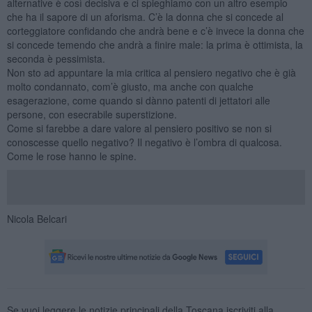
alternative è così decisiva e ci spieghiamo con un altro esempio
che ha il sapore di un aforisma. C’è la donna che si concede al
corteggiatore confidando che andrà bene e c’è invece la donna che
si concede temendo che andrà a finire male: la prima è ottimista, la
seconda è pessimista.
Non sto ad appuntare la mia critica al pensiero negativo che è già
molto condannato, com’è giusto, ma anche con qualche
esagerazione, come quando si dànno patenti di jettatori alle
persone, con esecrabile superstizione.
Come si farebbe a dare valore al pensiero positivo se non si
conoscesse quello negativo? Il negativo è l’ombra di qualcosa.
Come le rose hanno le spine.
Nicola Belcari
Se vuoi leggere le notizie principali della Toscana iscriviti alla