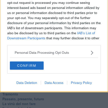
Diseducazione televisiva e inerzia della politica
opt-out request is processed you may continue seeing
Foto storica
interest-based ads based on personal information utilized by
Esequie solenni
us or personal information disclosed to third parties prior to
Nostalgia del sangue blu
your opt-out. You may separately opt-out of the further
Teste calde
disclosure of your personal information by third parties on the
Non avere e non essere
IAB’s list of downstream participants. This information may
Armiamoci e... avviatevi
also be disclosed by us to third parties on the
IAB’s List of
Da Capodanno a Carnevale
Downstream Participants
that may further disclose it to other
Schizzi di fango
third parties.
Sor-riso amaro
Fine anno al ristorante
Personal Data Processing Opt Outs
La festa di Capodanno
Natale 2024
Re e regnanti
CONFIRM
A noi interessa il dito non la luna
Come rubare allo stato e vivere felici
Una performance
Data Deletion
Data Access
Privacy Policy
Il compagno
​Io (allo specchio)
Tramonto
Passato, presente, futuro
La virtù del non fare