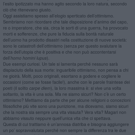
l’esito ipotizzato ma hanno agito secondo la loro natura, secondo
ciò che ritenevano giusto.
Oggi assistiamo spesso all’elogio sperticato dell’ottimismo.
Sembriamo non ricordare che tale disposizione d’animo del capo,
re o imperatore, che sia, circa le sorti di una guerra, ha provocato
morti e sofferenze, che pure la fiducia sulla bontà naturale
dell’uomo ha prodotto disastri nella costituzione di nuove società:
sono le catastrofi dell’ottimismo (senza per questo svalutare la
forza dell’utopia che è positiva e che non può accontentarsi
dell’
homo homini lupus
).
Due esempi curiosi. Un tale si lamenta perché nessuno sarà
dispiaciuto della sua morte: inguaribile ottimismo, non pensa a chi
ne gioirà. Molti, poco originali, esortano a godere e cogliere le
occasioni (come se fosse facile!), anche con le parole fraintese dei
poeti (il solito
carpe diem
), la loro massima è: si vive una volta
soltanto, la vita è una sola. Ma ne siamo sicuri? Non c’è un certo
ottimismo? Mettiamo da parte che per alcune religioni o concezioni
filosofiche più vite sono una punizione, ma dicevamo, siamo sicuri
che la nostra sia sempre una vita vissuta? Vera vita? Magari non
abbiamo vissuto neppure quell’unica vita che ci spettava.
Questa di cui trattiamo è un’annosa diatriba e bisogna aggiungere
un po’ sopravvalutata perché non sempre la differenza tra le due