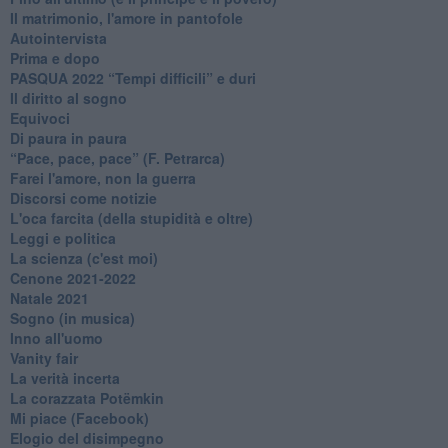
Il matrimonio, l'amore in pantofole
Autointervista
Prima e dopo
​PASQUA 2022 “Tempi difficili” e duri
Il diritto al sogno
Equivoci
Di paura in paura
​“Pace, pace, pace” (F. Petrarca)
Farei l'amore, non la guerra
Discorsi come notizie
L'oca farcita (della stupidità e oltre)
Leggi e politica
La scienza (c'est moi)
Cenone 2021-2022
Natale 2021
Sogno (in musica)
Inno all'uomo
Vanity fair
La verità incerta
La corazzata Potëmkin
Mi piace (Facebook)
Elogio del disimpegno