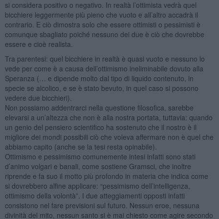
si considera positivo o negativo. In realtà l’ottimista vedrà quel
bicchiere leggermente più pieno che vuoto e all’altro accadrà il
contrario. E ciò dimostra solo che essere ottimisti o pessimisti è
comunque sbagliato poiché nessuno dei due è ciò che dovrebbe
essere e cioè realista.
Tra parentesi: quel bicchiere in realtà è quasi vuoto e nessuno lo
vede per come è a causa dell’ottimismo ineliminabile dovuto alla
Speranza (… e dipende molto dal tipo di liquido contenuto, in
specie se alcolico, e se è stato bevuto, in quel caso si possono
vedere due bicchieri).
Non possiamo addentrarci nella questione filosofica, sarebbe
elevarsi a un’altezza che non è alla nostra portata, tuttavia: quando
un genio del pensiero scientifico ha sostenuto che il nostro è il
migliore dei mondi possibili ciò che voleva affermare non è quel che
abbiamo capito (anche se la tesi resta opinabile).
Ottimismo e pessimismo comunemente intesi infatti sono stati
d’animo volgari e banali, come sostiene Gramsci, che inoltre
riprende e fa suo il motto più profondo in materia che indica come
si dovrebbero alfine applicare: “pessimismo dell’intelligenza,
ottimismo della volontà”. I due atteggiamenti opposti infatti
consistono nel fare previsioni sul futuro. Nessun eroe, nessuna
divinità del mito, nessun santo si è mai chiesto come agire secondo