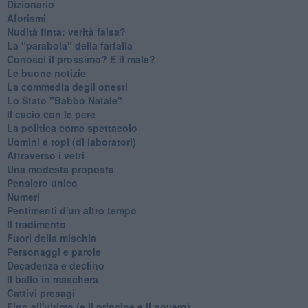
Dizionario
Aforismi
Nudità finta: verità falsa?
La "parabola" della farfalla
Conosci il prossimo? E il male?
Le buone notizie
La commedia degli onesti
Lo Stato "Babbo Natale"
Il cacio con le pere
La politica come spettacolo
Uomini e topi (di laboratori)
Attraverso i vetri
Una modesta proposta
Pensiero unico
Numeri
Pentimenti d'un altro tempo
Il tradimento
Fuori della mischia
Personaggi e parole
Decadenza e declino
Il ballo in maschera
Cattivi presagi
Fino all'ultimo (e Il principe e il povero)