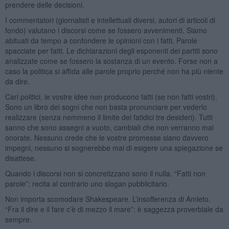
prendere delle decisioni.
I commentatori (giornalisti e intellettuali diversi, autori di articoli di
fondo) valutano i discorsi come se fossero avvenimenti. Siamo
abituati da tempo a confondere le opinioni con i fatti. Parole
spacciate per fatti. Le dichiarazioni degli esponenti dei partiti sono
analizzate come se fossero la sostanza di un evento. Forse non a
caso la politica si affida alle parole proprio perché non ha più niente
da dire.
Cari politici, le vostre idee non producono fatti (se non fatti vostri).
Sono un libro dei sogni che non basta pronunciare per vederlo
realizzare (senza nemmeno il limite dei fatidici tre desideri). Tutti
sanno che sono assegni a vuoto, cambiali che non verranno mai
onorate. Nessuno crede che le vostre promesse siano davvero
impegni, nessuno si sognerebbe mai di esigere una spiegazione se
disattese.
Quando i discorsi non si concretizzano sono il nulla. “Fatti non
parole”: recita al contrario uno slogan pubblicitario.
Non importa scomodare Shakespeare. L’insofferenza di Amleto.
“Fra il dire e il fare c’è di mezzo il mare”: è saggezza proverbiale da
sempre.