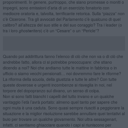
proponimenti. In genere, purtroppo, che siano promesse o moniti o
impegni, sono emissioni d’aria di un esercizio fonatorio con
mediocre oratoria e, talvolta, terrificante retorica. Sulla “piazza” non
c’è Cicerone. Tra gli avvocati del Parlamento c’è qualcuno di quel
calibro? all’altezza del suo stile e del suo coraggio? Tra i leader (o
tra i loro
ghostwriters
) c’è un “Cesare” o un “Pericle”?
Quando poi addirittura fanno l’elenco di ciò che non va o di ciò che
andrebbe fatto, allora ci si potrebbe preoccupare: che stiano
dicendo a noi? Noi che andiamo tutte le mattine in fabbrica o in
ufficio o siamo vecchi pensionati… noi dovremmo fare le riforme?
La riforma della scuola, della giustizia e tutte le altre? Con tutte
queste doverose e urgenti incombenze si risveglia in noi, nel
torpore del dopopranzo sul divano, un senso di colpa.
Non si sono fatti bianchi i capelli del tutto invano e un qualche
vantaggio l’età l’avrà portato: almeno quel tanto per sapere che
ogni muta è una caduta. Sono quasi sempre riusciti a peggiorare la
situazione e la miglior risoluzione sarebbe annullare quei tentativi al
buio per trovare un qualche giovamento. Noi ultra-sessagenari,
infatti, ci sentiamo ghiacciare quando i capi si riuniscono per