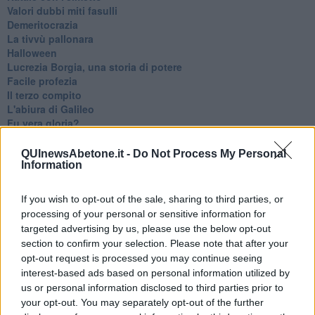
Valori dubbi miti fasulli
Demeritocrazia
La tivvù pallonara
Halloween
​Lucrezia Borgia, una storia di potere
Facile profezia
Il terzo compito
L'abiura di Galileo
Fu vera gloria?
La guerricciola delle due rose
La truffa all'anziano
QUInewsAbetone.it -
Do Not Process My Personal
Alla fermata dell'autobus
Information
La repressione sessuale per sentito dire
Diseducazione televisiva e inerzia della politica
If you wish to opt-out of the sale, sharing to third parties, or
Foto storica
processing of your personal or sensitive information for
Esequie solenni
targeted advertising by us, please use the below opt-out
Nostalgia del sangue blu
section to confirm your selection. Please note that after your
Teste calde
opt-out request is processed you may continue seeing
Non avere e non essere
interest-based ads based on personal information utilized by
Armiamoci e... avviatevi
us or personal information disclosed to third parties prior to
Da Capodanno a Carnevale
your opt-out. You may separately opt-out of the further
Schizzi di fango