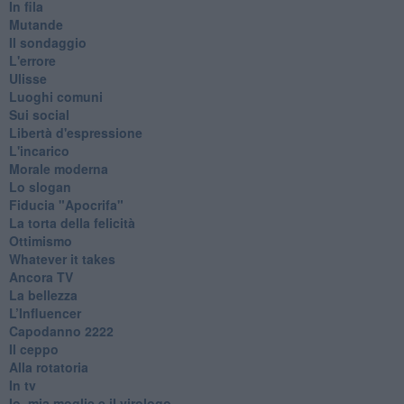
In fila
Mutande
Il sondaggio
L'errore
Ulisse
Luoghi comuni
Sui social
Libertà d'espressione
L'incarico
Morale moderna
Lo slogan
Fiducia "Apocrifa"
La torta della felicità
Ottimismo
Whatever it takes
Ancora TV
La bellezza
L’Influencer
​Capodanno 2222
Il ceppo
Alla rotatoria
In tv
Io, mia moglie e il virologo