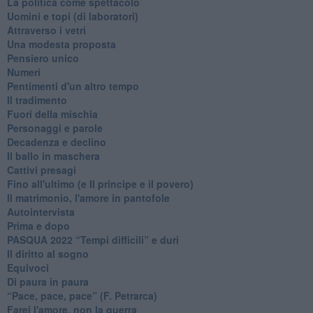
La politica come spettacolo
Uomini e topi (di laboratori)
Attraverso i vetri
Una modesta proposta
Pensiero unico
Numeri
Pentimenti d'un altro tempo
Il tradimento
Fuori della mischia
Personaggi e parole
Decadenza e declino
Il ballo in maschera
Cattivi presagi
Fino all'ultimo (e Il principe e il povero)
Il matrimonio, l'amore in pantofole
Autointervista
Prima e dopo
​PASQUA 2022 “Tempi difficili” e duri
Il diritto al sogno
Equivoci
Di paura in paura
​“Pace, pace, pace” (F. Petrarca)
Farei l'amore, non la guerra