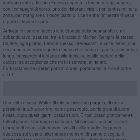
venivano date a lezione.Facevo appena in tempo a raggiungere,
con i compagni di corso, uno dei ristoranti vicini, non tantissimi nella
zona, per mangiare un buon piatto di ciceri e tria (minestra di ceci)
o purè di fave e cicorie.
Arrivata in camera, facevo la telefonata della buonanotte e mi
abbandonavo, esausta, fra le braccia di Morfeo. Sempre la stessa
routine, ogni giorno. Lezioni spesso interessanti, a volte meno, che
servirono a far volare questo tempo che, prima di partire, sembrava
lungo, pensandomi lontana dalla famiglia. Inutile parlare della
caldissima accoglienza che mi fu riservata, al rientro.
Fortunatamente l’aereo partì in orario, portandomi a Pisa intorno
alle 11.
Una volta a casa, Walter (il mio pelosissimo pargolo, di razza
persiana) iniziò a correre, come posseduto, per la gioia di avermi
rivista, dopo questi giorni passati fuori. E così passò praticamente
tutto il giorno. Correndo e saltando. Mi concessi una bellissima
giornata di relax, sistemando i vestiti nell’armadio, leggendo
qualcosa sul divano, alternando momenti di sonno e veglia. Il
maritozzo fece anche la spesa, colmando il frigo di buonissime