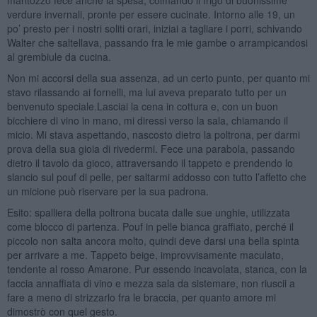
verdure invernali, pronte per essere cucinate. Intorno alle 19, un
po’ presto per i nostri soliti orari, iniziai a tagliare i porri, schivando
Walter che saltellava, passando fra le mie gambe o arrampicandosi
al grembiule da cucina.
Non mi accorsi della sua assenza, ad un certo punto, per quanto mi
stavo rilassando ai fornelli, ma lui aveva preparato tutto per un
benvenuto speciale.Lasciai la cena in cottura e, con un buon
bicchiere di vino in mano, mi diressi verso la sala, chiamando il
micio. Mi stava aspettando, nascosto dietro la poltrona, per darmi
prova della sua gioia di rivedermi. Fece una parabola, passando
dietro il tavolo da gioco, attraversando il tappeto e prendendo lo
slancio sul pouf di pelle, per saltarmi addosso con tutto l’affetto che
un micione può riservare per la sua padrona.
Esito: spalliera della poltrona bucata dalle sue unghie, utilizzata
come blocco di partenza. Pouf in pelle bianca graffiato, perché il
piccolo non salta ancora molto, quindi deve darsi una bella spinta
per arrivare a me. Tappeto beige, improvvisamente maculato,
tendente al rosso Amarone. Pur essendo incavolata, stanca, con la
faccia annaffiata di vino e mezza sala da sistemare, non riuscii a
fare a meno di strizzarlo fra le braccia, per quanto amore mi
dimostrò con quel gesto.