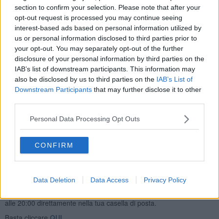
ammorbidita la verdura, alzate la fiamma e versate la birra,
section to confirm your selection. Please note that after your
facendola sfumare per un paio di minuti. Abbassate nuovamente la
opt-out request is processed you may continue seeing
fiamma, coprite e lasciate cuocere per circa 20 minuti,
interest-based ads based on personal information utilized by
aggiungendo altra acqua calda, se necessario. In un padellino a
us or personal information disclosed to third parties prior to
parte sbriciolate la fetta di pane nero, aggiungete un filo d’olio, il
your opt-out. You may separately opt-out of the further
rosmarino, il pepe rosa e la scorza d’arancia grattugiata. Fate
disclosure of your personal information by third parties on the
rosolare leggermente e togliete dal fuoco. Una volta cotta la
IAB’s list of downstream participants. This information may
minestra, regolate di sale e pepe bianco, versandola in due piatti
also be disclosed by us to third parties on the
IAB’s List of
fondi. Formate una quenelle di caprino, aggiungete il pane
all’arancia e servite molto calda.
Downstream Participants
that may further disclose it to other
third parties.
9 febbraio 2015
Rubina Rovini
Personal Data Processing Opt Outs
CONFIRM
Data Deletion
Data Access
Privacy Policy
Se vuoi leggere le notizie principali della Toscana iscriviti alla
Newsletter QUInews - ToscanaMedia.
Arriva gratis tutti i giorni
alle 20:00 direttamente nella tua casella di posta.
Basta cliccare
QUI