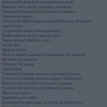
Stracciatella di Andria con melone piccante
Paccheri con scarola, vongole e mandorle
Tartare di luccioperca con melone al tabasco
Crackers di segale
Quinoa con Melone Mantovano IGP, Rucola, Croccante
I gelati salati
La genuinità come primo ingrediente
Muffin salati al curry e granny smith
Zuppa di porri alla birra, con ...
La ribollita
Muscoli ripieni
Risotto arancia e pistacchi mantecato con taleggio
Merenda da campioni
Palamita? Sì, grazie
I gelati light
Fondente di patata, caprino e germogli di porro
Torretta con crostini piccanti e pesto di broccoli
Brunoise di zucchine con yogurt e senape
Carciofo nel carciofo, al profumo di arancia
Bianco su bianco
Zuppa di porri e birra
Strascinati di grano arso su crema di cavolo nero
Focaccia barese