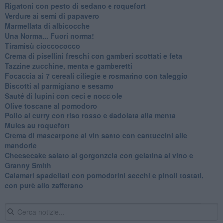
Rigatoni con pesto di sedano e roquefort
Verdure ai semi di papavero
Marmellata di albicocche
Una Norma... Fuori norma!
Tiramisù cioccococco
Crema di pisellini freschi con gamberi scottati e feta
Tazzine zucchine, menta e gamberetti
Focaccia ai 7 cereali ciliegie e rosmarino con taleggio
Biscotti al parmigiano e sesamo
Sauté di lupini con ceci e nocciole
Olive toscane al pomodoro
Pollo al curry con riso rosso e dadolata alla menta
Mules au roquefort
Crema di mascarpone al vin santo con cantuccini alle
mandorle
Cheesecake salato al gorgonzola con gelatina al vino e
Granny Smith
Calamari spadellati con pomodorini secchi e pinoli tostati,
con purè allo zafferano