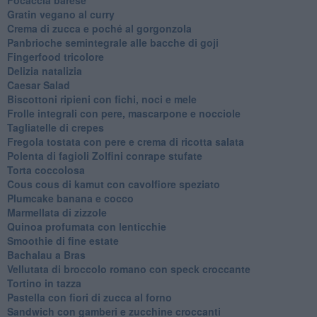
Gratin vegano al curry
Crema di zucca e poché al gorgonzola
Panbrioche semintegrale alle bacche di goji
Fingerfood tricolore
Delizia natalizia
Caesar Salad
Biscottoni ripieni con fichi, noci e mele
Frolle integrali con pere, mascarpone e nocciole
Tagliatelle di crepes
Fregola tostata con pere e crema di ricotta salata
Polenta di fagioli Zolfini conrape stufate
Torta coccolosa
Cous cous di kamut con cavolfiore speziato
Plumcake banana e cocco
Marmellata di zizzole
Quinoa profumata con lenticchie
Smoothie di fine estate
Bachalau a Bras
Vellutata di broccolo romano con speck croccante
Tortino in tazza
Pastella con fiori di zucca al forno
Sandwich con gamberi e zucchine croccanti