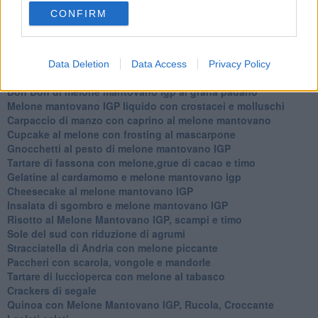
Spaghetti con crema di zucca e...
CONFIRM
Crostatina con crema al grana padano, gelatina al melone e
lavanda
Meloncino, liquore al melone mantovano IGP
Gelato al melone mantovano
Data Deletion
Data Access
Privacy Policy
Liquore al melone mantovano igp e peperoncino
Bon Bon di melone mantovano igp al grana padano
Melone mantovano IGP liquido con crostacei e molluschi
Carpaccio di manzo con caprino al melone mantovano
Cupcake al melone con frosting al mascarpone
Gnocchetti al pesto di melone mantovano IGP
Tartare di fassona con melone,grue di cacao e timo
Gelatine al cardamomo e melone mantovano igp
Cheesecake al melone mantovano IGP
Insalata di sgombro e melone mantovano IGP
Risotto al Melone Mantovano IGP, scampi e timo
Sole del sud con riduzione di agrumi
Stracciatella di Andria con melone piccante
Paccheri con scarola, vongole e mandorle
Tartare di luccioperca con melone al tabasco
Crackers di segale
Quinoa con Melone Mantovano IGP, Rucola, Croccante