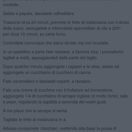
morbide.
Salate e pepate, lasciatele raffreddare.
Trascorsi circa 20 minuti, premete le fette di melanzana con il dorso
della mano, asciugatele e informatele spennellate di olio a 200°,
per circa 10 minuti, su carta forno.
Controllate comunque che siano dorate ma non bruciate.
In un padellino a parte fate rosolare, a fiamma viva, i pomodorini
tagliati a metà, appoggiandoli dalla parte del taglio.
Dopo qualche minuto aggiungete i capperi e le olive, salate ed
aggiungete un cucchiaino di zucchero di canna.
Fate caramellare e lasciateli coperti, a riposare.
Fate una crema di zucchine con il frullatore ad immersione,
aggiungete 1/4 di cucchiaino di senape inglese (è molto forte), sale
e pepe, regolando la sapidità a seconda dei vostri gusti.
A me piace che la senape si senta.
Tagliate le fette di melanzana in 4.
Adesso componete i bicchieri, mettendo alla base la purea di