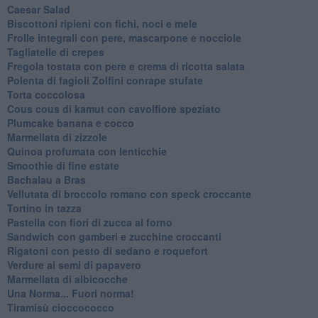
Caesar Salad
Biscottoni ripieni con fichi, noci e mele
Frolle integrali con pere, mascarpone e nocciole
Tagliatelle di crepes
Fregola tostata con pere e crema di ricotta salata
Polenta di fagioli Zolfini conrape stufate
Torta coccolosa
Cous cous di kamut con cavolfiore speziato
Plumcake banana e cocco
Marmellata di zizzole
Quinoa profumata con lenticchie
Smoothie di fine estate
Bachalau a Bras
Vellutata di broccolo romano con speck croccante
Tortino in tazza
Pastella con fiori di zucca al forno
Sandwich con gamberi e zucchine croccanti
Rigatoni con pesto di sedano e roquefort
Verdure ai semi di papavero
Marmellata di albicocche
Una Norma... Fuori norma!
Tiramisù cioccococco