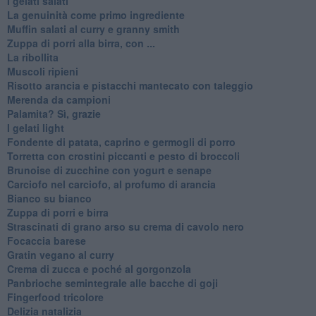
I gelati salati
La genuinità come primo ingrediente
Muffin salati al curry e granny smith
Zuppa di porri alla birra, con ...
La ribollita
Muscoli ripieni
Risotto arancia e pistacchi mantecato con taleggio
Merenda da campioni
Palamita? Sì, grazie
I gelati light
Fondente di patata, caprino e germogli di porro
Torretta con crostini piccanti e pesto di broccoli
Brunoise di zucchine con yogurt e senape
Carciofo nel carciofo, al profumo di arancia
Bianco su bianco
Zuppa di porri e birra
Strascinati di grano arso su crema di cavolo nero
Focaccia barese
Gratin vegano al curry
Crema di zucca e poché al gorgonzola
Panbrioche semintegrale alle bacche di goji
Fingerfood tricolore
Delizia natalizia