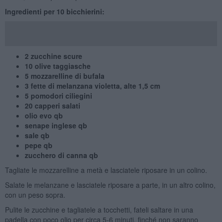
Ingredienti per 10 bicchierini:
2 zucchine scure
10 olive taggiasche
5 mozzarelline di bufala
3 fette di melanzana violetta, alte 1,5 cm
5 pomodori ciliegini
20 capperi salati
olio evo qb
senape inglese qb
sale qb
pepe qb
zucchero di canna qb
Tagliate le mozzarelline a metà e lasciatele riposare in un colino.
Salate le melanzane e lasciatele riposare a parte, in un altro colino,
con un peso sopra.
Pulite le zucchine e tagliatele a tocchetti, fateli saltare in una
padella con poco olio per circa 5-6 minuti, finché non saranno