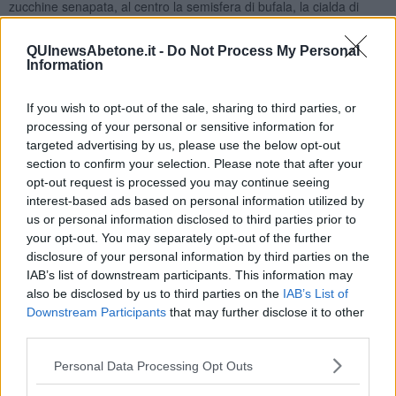
zucchine senapata, al centro la semisfera di bufala, la cialda di
melanzana, il pomodorino caramellato con olive e capperi.
Potete servirlo a temperatura ambiente, per cui è un'ottima idea
QUInewsAbetone.it -
Do Not Process My Personal
Information
anche se preparata in anticipo.
Seguimi su
http://peudepiment.blogspot.com
If you wish to opt-out of the sale, sharing to third parties, or
Rubina Rovini
processing of your personal or sensitive information for
targeted advertising by us, please use the below opt-out
section to confirm your selection. Please note that after your
opt-out request is processed you may continue seeing
interest-based ads based on personal information utilized by
us or personal information disclosed to third parties prior to
Se vuoi leggere le notizie principali della Toscana iscriviti alla
your opt-out. You may separately opt-out of the further
Newsletter QUInews - ToscanaMedia.
Arriva gratis tutti i giorni
disclosure of your personal information by third parties on the
alle 20:00 direttamente nella tua casella di posta.
IAB’s list of downstream participants. This information may
also be disclosed by us to third parties on the
IAB’s List of
Basta cliccare
QUI
Downstream Participants
that may further disclose it to other
Ti potrebbe interessare anche:
third parties.
Articoli dal Blog “Raccontare di Gusto” di Rubina Rovini
Personal Data Processing Opt Outs
Vellutata di cime di rapa al cumino e latte di cocco