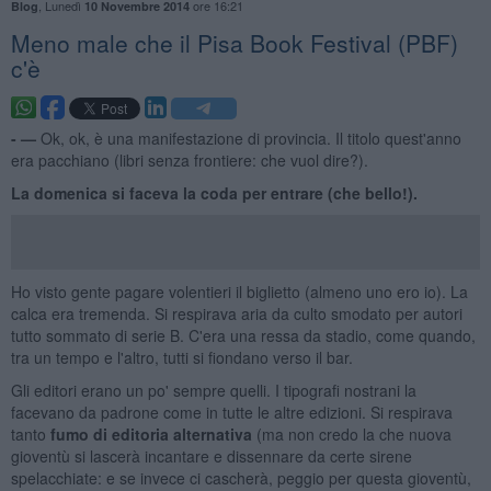
,
Lunedì
ore 16:21
Blog
10 Novembre 2014
​Meno male che il Pisa Book Festival (PBF)
c'è
- —
Ok, ok, è una manifestazione di provincia. Il titolo quest'anno
era pacchiano (libri senza frontiere: che vuol dire?).
La domenica si faceva la coda per entrare (che bello!).
Ho visto gente pagare volentieri il biglietto (almeno uno ero io). La
calca era tremenda. Si respirava aria da culto smodato per autori
tutto sommato di serie B. C'era una ressa da stadio, come quando,
tra un tempo e l'altro, tutti si fiondano verso il bar.
Gli editori erano un po' sempre quelli. I tipografi nostrani la
facevano da padrone come in tutte le altre edizioni. Si respirava
tanto
fumo di editoria alternativa
(ma non credo la che nuova
gioventù si lascerà incantare e dissennare da certe sirene
spelacchiate: e se invece ci cascherà, peggio per questa gioventù,