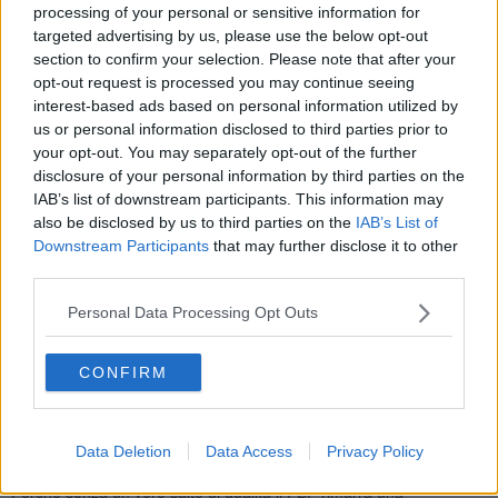
controllare qualitativamente il livello culturale dei libri esposti. Forse
processing of your personal or sensitive information for
una visita fatta con
Google Glass
nei prossimi anni ci darà in
targeted advertising by us, please use the below opt-out
tempo reale qual è la vendita media di ciascun volume e quale la
section to confirm your selection. Please note that after your
qualità media di autori ed editori.
opt-out request is processed you may continue seeing
Basandomi sulla mia trentennale esperienza di bibliotecario di
interest-based ads based on personal information utilized by
provincia (quella di Pisa) confermo che anche quest'anno la qualità
us or personal information disclosed to third parties prior to
è stata bassa. Ho sfogliato qualcosa, esaminato titoli, cercato nomi
your opt-out. You may separately opt-out of the further
di autori nel data base della mia mente. Può darsi che mi sbagli,
disclosure of your personal information by third parties on the
ma la sensazione resta modesta.
IAB’s list of downstream participants. This information may
also be disclosed by us to third parties on the
IAB’s List of
Temi forti e innovativi non li ho visti rappresentati: poca scienza,
pochissima tecnologia, pochi libri che parlano o dovrebbero parlare
Downstream Participants
that may further disclose it to other
del futuro alla nuove generazioni, tanta magia, astrologia, new old
third parties.
age, spirtualismo, insomma tanta paccottiglia. Il nuovo non passa
dai libri di carta?
La carta è destinata ai ragazzi,
Personal Data Processing Opt Outs
all'intrattenimento e al rincitrullimento?
Può essere. Resta il fatto che l'editoria che conta (e non solo le
CONFIRM
grandi case editrici) continua a snobbare il PBF e questo è un
problema culturale serio che gli uomini e le donne che resistono del
fortino del PBF dovrebbero focalizzare meglio. Forse cercando
Data Deletion
Data Access
Privacy Policy
partnership che vadano oltre il loro ombelico.
Perchè senza un vero salto di qualità il PBF rimarrà una