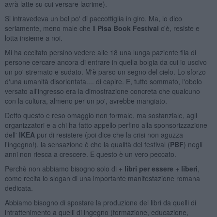
avrà latte su cui versare lacrime).
Si intravedeva un bel po' di paccottiglia in giro. Ma, lo dico
seriamente, meno male che il
Pisa Book Festival
c'è, resiste e
lotta insieme a noi.
Mi ha eccitato persino vedere alle 18 una lunga paziente fila di
persone cercare ancora di entrare in quella bolgia da cui io uscivo
un po' stremato e sudato. M'è parso un segno del cielo. Lo sforzo
d'una umanità disorientata.... di capire. E, tutto sommato, l'obolo
versato all'ingresso era la dimostrazione concreta che qualcuno
con la cultura, almeno per un po', avrebbe mangiato.
Detto questo e reso omaggio non formale, ma sostanziale, agli
organizzatori e a chi ha fatto appello perfino alla sponsorizzazione
dell'
IKEA
pur di resistere (poi dice che la crisi non aguzza
l'ingegno!), la sensazione è che la qualità del festival (
PBF
) negli
anni non riesca a crescere. E questo è un vero peccato.
Perchè non abbiamo bisogno solo di
+ libri per essere + liberi
,
come recita lo slogan di una importante manifestazione romana
dedicata.
Abbiamo bisogno di spostare la produzione dei libri da quelli di
intrattenimento a quelli di ingegno (formazione, educazione,