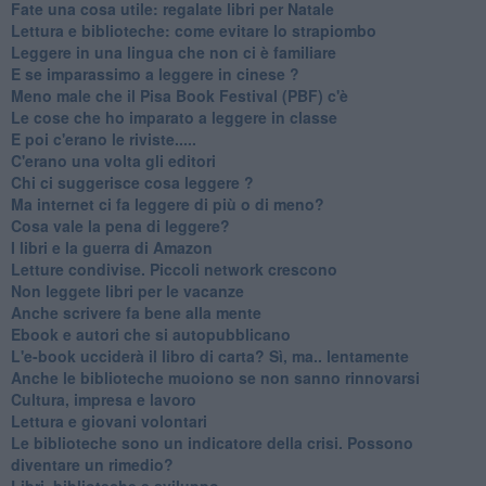
​Fate una cosa utile: regalate libri per Natale
​Lettura e biblioteche: come evitare lo strapiombo
Leggere in una lingua che non ci è familiare
​E se imparassimo a leggere in cinese ?
​Meno male che il Pisa Book Festival (PBF) c'è
​Le cose che ho imparato a leggere in classe
​E poi c'erano le riviste.....
​C'erano una volta gli editori
​Chi ci suggerisce cosa leggere ?
​Ma internet ci fa leggere di più o di meno?
​Cosa vale la pena di leggere?
I libri e la guerra di Amazon
​Letture condivise. Piccoli network crescono
​Non leggete libri per le vacanze
​Anche scrivere fa bene alla mente
​Ebook e autori che si autopubblicano
​L'e-book ucciderà il libro di carta? Sì, ma.. lentamente
​Anche le biblioteche muoiono se non sanno rinnovarsi
​Cultura, impresa e lavoro
​Lettura e giovani volontari
​Le biblioteche sono un indicatore della crisi. Possono
diventare un rimedio?
​Libri, biblioteche e sviluppo