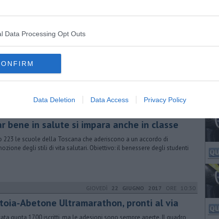
suddivisione in zone climatiche. Tutti i dettagli per la Toscana
GIOVEDÌ
05 DICEMBRE 2024
ORE 18:20
l Data Processing Opt Outs
pi e predatori, 65mila capi di bestiame
anati in 10 anni
CONFIRM
 l'aggressione subita da un allevatore toscano, i suoi colleghi
iano l'allarme. Gli assalti hanno portato alla chiusura di 800 stalle
Data Deletion
Data Access
Privacy Policy
DOMENICA
31 AGOSTO 2025
ORE 13:20
ar bene in salute si impara anche in classe
 223 le scuole della Toscana che aderiscono a un accordo di
ozione degli stili di vita salutari. Obiettivo: il benessere degli studenti
GIOVEDÌ
22 GIUGNO 2017
ORE 10:30
istoia-Abetone Ultramarathon, pronti al via
ata quota 1700 iscritti, ma le adesioni sono sempre aperte. Il quadro