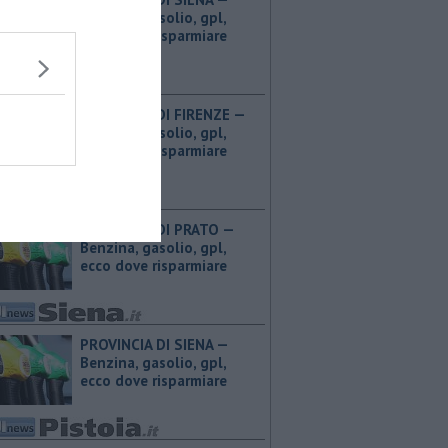
Benzina, gasolio, gpl,
ecco dove risparmiare
PROVINCIA DI FIRENZE — ​
Benzina, gasolio, gpl,
ecco dove risparmiare
PROVINCIA DI PRATO — ​
Benzina, gasolio, gpl,
ecco dove risparmiare
PROVINCIA DI SIENA — ​
Benzina, gasolio, gpl,
ecco dove risparmiare