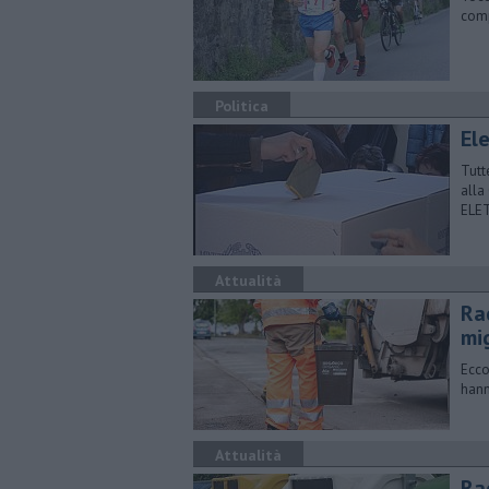
comp
Politica
El
Tutt
alla
ELE
Attualità
Rac
mig
Ecco
hanno
Attualità
Ra