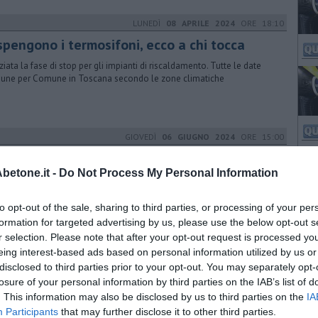
LUNEDÌ
08 APRILE 2024
ORE 18:10
spengono i termosifoni, ecco a chi tocca
iziata la fase di stop per gli impianti di riscaldamento. Tutte le date
ne per Comune in Toscana secondo le zone climatiche
GIOVEDÌ
06 GIUGNO 2024
ORE 15:00
uvione, dal Mimit 50 milioni per le aree
lpite
etone.it -
Do Not Process My Personal Information
rdo di programma tra il Ministero delle Imprese e del Made in Italy e
to opt-out of the sale, sharing to third parties, or processing of your per
egione Toscana. Ecco i comuni interessati
formation for targeted advertising by us, please use the below opt-out s
r selection. Please note that after your opt-out request is processed y
LUNEDÌ
07 OTTOBRE 2024
ORE 18:10
eing interest-based ads based on personal information utilized by us or
disclosed to third parties prior to your opt-out. You may separately opt-
rmosifoni, le date di accensione Comune per
losure of your personal information by third parties on the IAB’s list of
mune
. This information may also be disclosed by us to third parties on the
IA
egge stabilisce il calendario per accendere i riscaldamenti secondo
Participants
that may further disclose it to other third parties.