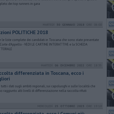
leto dei top runners in gara
MARTEDÌ
30 GENNAIO 2018
ORE 06:00
ezioni POLITICHE 2018
e le liste complete dei candidati in Toscana che sono state presentate
 Corte d'Appello - VEDI LE CARTINE INTERATTIVE e la SCHEDA
TTORALE
MARTEDÌ
06 DICEMBRE 2022
ORE 18:35
colta differenziata in Toscana, ecco i
liori
 tutti i dati sugli ambiti regionali, sui capoluoghi e sulle località che
 raggiunto alti livelli di differenziazione nella raccolta rifiuti
MERCOLEDÌ
25 OTTOBRE 2023
ORE 19:10
ccolta differenziata, ecco i Comuni più