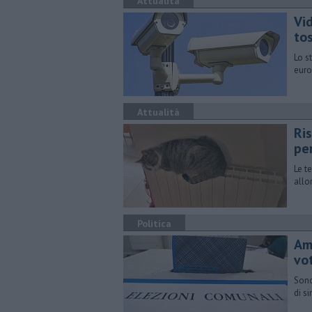
Attualità
Vi
to
Lo s
euro
Attualità
Ri
pe
Le t
allo
Politica
Am
vo
Sono
di s