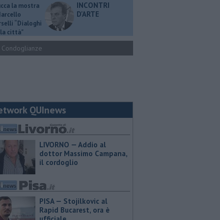
INCONTRI
ucca la mostra
D'ARTE
Marcello
selli “Dialoghi
la città"
Condoglianze
etwork QUInews
LIVORNO — Addio al
dottor Massimo Campana,
il cordoglio
PISA — Stojilkovic al
Rapid Bucarest, ora è
ufficiale