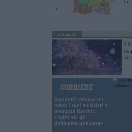
hann
Attualità
La
Da m
per 
Jovanotti chiama sul
palco i suoi musicisti e
omaggia Guccini:
«Tutti noi gli
dobbiamo qualcosa»