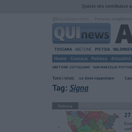
Questo sito contribuisce 
QUI
quotidiano online.
Percorso semplificat
TOSCANA
ABETONE
PISTOIA
VALDINIE
Home
Cronaca
Politica
Attualità
ABETONE-CUTIGLIANO
SAN MARCELLO PISTOI
a
​Benzina, gasolio, gpl, ecco dove risparmiare
Tutti i titoli:
Casa in montagna all’
Tag:
Signa
Politica
27 
Ecco
conf