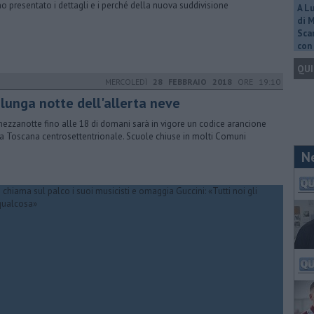
o presentato i dettagli e i perché della nuova suddivisione
A L
di 
Scar
con 
QUI
MERCOLEDÌ
28 FEBBRAIO 2018
ORE 19:10
 lunga notte dell'allerta neve
ezzanotte fino alle 18 di domani sarà in vigore un codice arancione
la Toscana centrosettentrionale. Scuole chiuse in molti Comuni
N