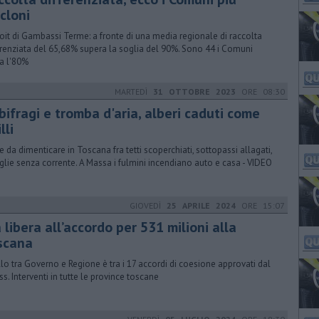
icloni
oit di Gambassi Terme: a fronte di una media regionale di raccolta
erenziata del 65,68% supera la soglia del 90%. Sono 44 i Comuni
a l'80%
MARTEDÌ
31 OTTOBRE 2023
ORE 08:30
bifragi e tromba d'aria, alberi caduti come
lli
e da dimenticare in Toscana fra tetti scoperchiati, sottopassi allagati,
glie senza corrente. A Massa i fulmini incendiano auto e casa - VIDEO
GIOVEDÌ
25 APRILE 2024
ORE 15:07
 libera all’accordo per 531 milioni alla
scana
lo tra Governo e Regione è tra i 17 accordi di coesione approvati dal
ss. Interventi in tutte le province toscane