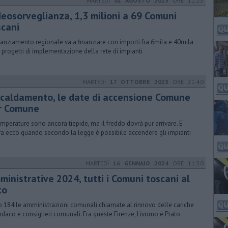
MARTEDÌ
01 AGOSTO 2023
ORE 11:25
deosorveglianza, 1,3 milioni a 69 Comuni
scani
tanziamento regionale va a finanziare con importi fra 6mila e 40mila
 progetti di implementazione della rete di impianti
MARTEDÌ
17 OTTOBRE 2023
ORE 21:40
scaldamento, le date di accensione Comune
r Comune
emperature sono ancora tiepide, ma il freddo dovrà pur arrivare. E
ra ecco quando secondo la legge è possibile accendere gli impianti
MARTEDÌ
16 GENNAIO 2024
ORE 11:50
ministrative 2024, tutti i Comuni toscani al
to
 184 le amministrazioni comunali chiamate al rinnovo delle cariche
indaco e consiglieri comunali. Fra queste Firenze, Livorno e Prato