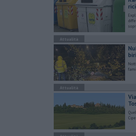
ric
Expl
diff
sopr
Attualità
Nu
biri
Nott
fami
Attualità
Via
To
Quel
Cipe