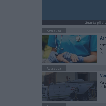
Attualità
Arr
Serv
Nel 
Pist
Attualità
Ver
Per 
tra l