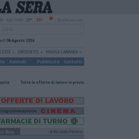
25°
35°
O:
ABETONE
QuiNews.net
vedì
06 Agosto 2026
REZZO
GROSSETO
MASSA CARRARA
ste
Animali
Pubblicità
Contatti
 le offerte di lavoro in provincia di Pistoia
​Tutte le offerte di lavoro i
ui Blog
di Riccardo Ferrucci