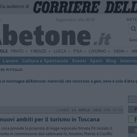
alla audience di
o
Aggiornato alle 08:00
METE
Gio
VOLE
PRATO
FIRENZE
LUCCA
PISA
LIVORNO
SIENA
A
Lavoro
Cultura e Spettacolo
Eventi
Sport
Blog
Intervi
ESE-PITEGLIO
Abetone: materiali che resistono a gelo, neve e sole d’alta quota
​Tutte
LUNEDÌ
16 APRILE 2018
ORE 07:10
nuovi ambiti per il turismo in Toscana
 cosa prevede la proposta di legge regionale firmata Pd. Iniziato il
Q
ronto in commissione due settimane fa, Anselmi, Marras e Ciuoffo