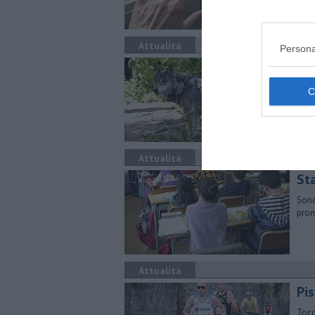
una 
Attualità
Persona
Lu
sbr
Dopo
lanc
Attualità
St
Sono
prom
Attualità
​P
Tocc