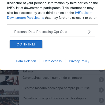
disclosure of your personal information by third parties on the
Crescono export e turismo ma la moda ha il
IAB’s list of downstream participants. This information may
segno meno
also be disclosed by us to third parties on the
IAB’s List of
Ugo Nespolo: tutti i colori del mondo
Downstream Participants
that may further disclose it to other
third parties.
Asl e Hangzhou insieme per la sicurezza
alimentare
Personal Data Processing Opt Outs
Mercato auto in difficoltà ma arrivano i primi
segnali incoraggianti
CONFIRM
Liricità e religiosità nella pittura di Elio De Luca
Export del calzaturiero toscano a passo incerto
Data Deletion
Data Access
Privacy Policy
Toscana accogliente, immigrati oltre la media
italiana
Coronavirus, ecco i numeri da chiamare
L'estate toscana acchiappa sempre più turisti
Calzaturiero, export con calo a cifra doppia