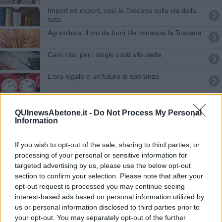
Import ed export, così la Toscana sulla via della
seta
Agricoltura, il bio da fuori Ue minaccia la Toscana
Caro vita, per i single costi alle stelle
L'ora legale e un futuro di speranza
​Le storie di Yan Pei-Ming a Palazzo Strozzi
QUInewsAbetone.it -
Do Not Process My Personal
Stranieri conquistati dal cibo toscano, export da
Information
record
Immigrazione, in Toscana l'11% dei residenti è
If you wish to opt-out of the sale, sharing to third parties, or
straniero
processing of your personal or sensitive information for
Carrello della spesa, i cibi più pericolosi per la
targeted advertising by us, please use the below opt-out
salute
section to confirm your selection. Please note that after your
opt-out request is processed you may continue seeing
Export, il farmaceutico vola e la moda cede
terreno
interest-based ads based on personal information utilized by
us or personal information disclosed to third parties prior to
Intercultura, borsa di studio all'estero per 86
your opt-out. You may separately opt-out of the further
studenti toscani