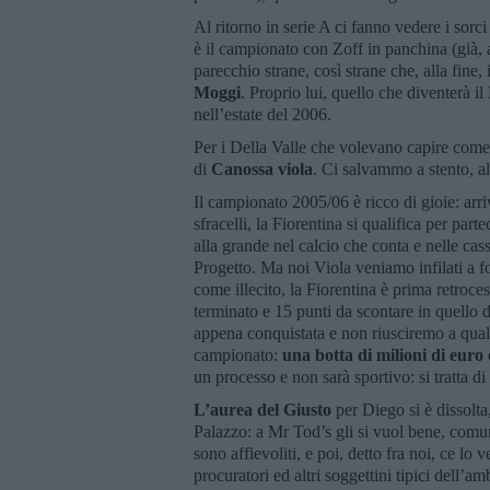
Al ritorno in serie A ci fanno vedere i sorc
è il campionato con Zoff in panchina (già,
parecchio strane, così strane che, alla fine,
Moggi
. Proprio lui, quello che diventerà i
nell’estate del 2006.
Per i Della Valle che volevano capire come
di
Canossa viola
. Ci salvammo a stento, al
Il campionato 2005/06 è ricco di gioie: arr
sfracelli, la Fiorentina si qualifica per pa
alla grande nel calcio che conta e nelle cas
Progetto. Ma noi Viola veniamo infilati a f
come illecito, la Fiorentina è prima retroce
terminato e 15 punti da scontare in quello
appena conquistata e non riusciremo a qual
campionato:
una botta di milioni di euro 
un processo e non sarà sportivo: si tratta di
L’aurea del Giusto
per Diego si è dissolta
Palazzo: a Mr Tod’s gli si vuol bene, comu
sono affievoliti, e poi, detto fra noi, ce lo 
procuratori ed altri soggettini tipici dell’am