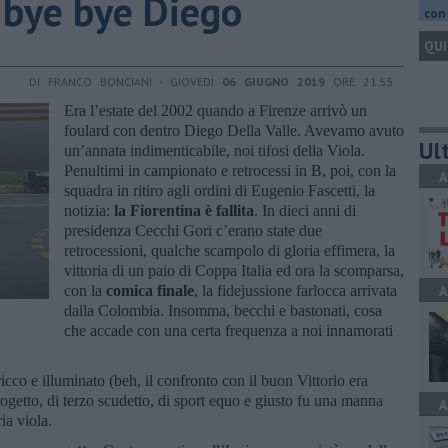
 bye bye Diego
con 
QUI
DI FRANCO BONCIANI - GIOVEDÌ
06 GIUGNO 2019
ORE 21:55
Era l’estate del 2002 quando a Firenze arrivò un
foulard con dentro Diego Della Valle. Avevamo avuto
Ult
un’annata indimenticabile, noi tifosi della Viola.
Penultimi in campionato e retrocessi in B, poi, con la
A
squadra in ritiro agli ordini di Eugenio Fascetti, la
notizia:
la
Fiorentina è fallita
. In dieci anni di
presidenza Cecchi Gori c’erano state due
retrocessioni, qualche scampolo di gloria effimera, la
vittoria di un paio di Coppa Italia ed ora la scomparsa,
con la
comica finale
, la fidejussione farlocca arrivata
A
dalla Colombia. Insomma, becchi e bastonati, cosa
che accade con una certa frequenza a noi innamorati
ricco e illuminato (beh, il confronto con il buon Vittorio era
getto, di terzo scudetto, di sport equo e giusto fu una manna
A
ria viola.