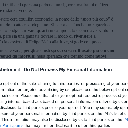
i i tratti della persona perbene, un signore, ma fra lui e Diego,
e e stare a vedere.
postare certi equilibri economici in nome dello “sport più equo” è
prendono atto e si adeguano. Si passa dal “anche un ragazzino
ostro budget arrivare
quarti
in campionato è come aver vinto lo
e
, pare sia una ganzata trovare il modo di
rivendere a
fo la cessione di Felipe Melo alla Juve, si gode con poco.
ene che vada, per gli acquisti spesso si va
sull’usato più o meno
reduci da infortuni
nella speranza che tornino come
nuovi
.
n Giuseppe Rossi e Mario Gomez, una coppia dei sogni che ha
ggiungendo l’apice con l’acquisto del centrale difensivo,
etone.it -
Do Not Process My Personal Information
naio, ben pagato e restituito al mittente per festeggiare lo
 Leicester, senza aver mai pestato l’erba del Franchi.
Becchi e
to opt-out of the sale, sharing to third parties, or processing of your per
formation for targeted advertising by us, please use the below opt-out s
i vittoria e idee vincenti, prende campo il ritornello che “non
r selection. Please note that after your opt-out request is processed y
iori al nostro”. Che è un po’ come sentirsi dire da un
eing interest-based ads based on personal information utilized by us or
nche troppo”. Addio entusiasmi, il ricordo dei trentamila
disclosed to third parties prior to your opt-out. You may separately opt-
losure of your personal information by third parties on the IAB’s list of
to punto: dopo aver abortito l’idea del Centro Sportivo all’Incisa
. This information may also be disclosed by us to third parties on the
IA
no al Franchi, una toppa), si parla della realizzazione del
Nuovo
Participants
that may further disclose it to other third parties.