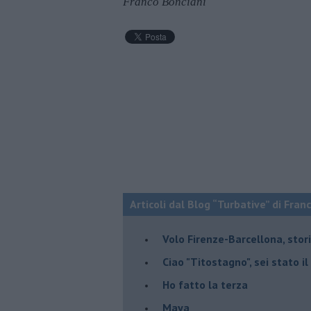
Franco Bonciani
Articoli dal Blog “Turbative” di Fran
Volo Firenze-Barcellona, stor
Ciao "Titostagno", sei stato i
Ho fatto la terza
Maya