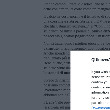
Prende campo il fratello Andrea, che ha tutt
detto con affetto, ci corre come fra mangiar
Il calcio ha costi enormi e il tentativo di s
una cosa che è stata pagata cara. I DV ne 
che tifa Catanzaro eccetera...” al “Con il n
scudetto”. Si inizia a parlare di
plusvalenz
parecchio
giocatori
pagati poco
. Un trion
Non si trattengono i migliori giocatori e, b
garantito
, il ricondizionato, tipo giocatori
Anche spendendoci dei bei soldi, come co
frequentato più
le infermerie
del campo, ra
QUInewsAb
Benalouane, arrivato rotto al mercato di gen
scudetto vinto dalla sua squadra inglese, il
If you wish 
bastonati di nuovo
.
sensitive in
Invece di infiammare i cuori con speranze d
confirm you
possiamo competere con chi ha budget super
continue se
lavoratore: “Per quello che prendo faccio a
information 
abbonati per la C2 si sbiadisce.
further disc
I Della Valle provano a rilanciare, a un cer
participants
(si ripiega sul mini centro dei campini vici
Downstream 