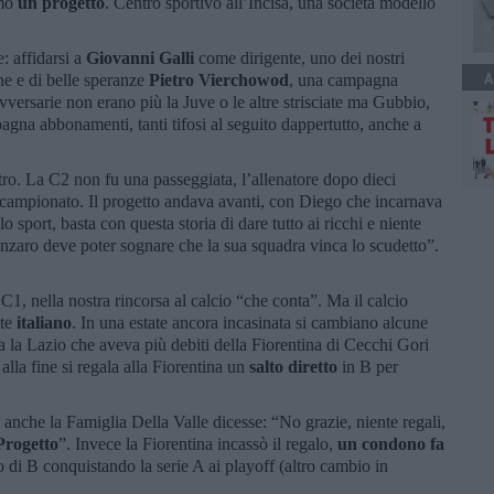
amo
un progetto
. Centro sportivo all’Incisa, una società modello
: affidarsi a
Giovanni Galli
come dirigente, uno dei nostri
A
ne e di belle speranze
Pietro Vierchowod
, una campagna
avversarie non erano più la Juve o le altre strisciate ma Gubbio,
na abbonamenti, tanti tifosi al seguito dappertutto, anche a
ro. La C2 non fu una passeggiata, l’allenatore dopo dieci
campionato. Il progetto andava avanti, con Diego che incarnava
llo sport, basta con questa storia di dare tutto ai ricchi e niente
tanzaro deve poter sognare che la sua squadra vinca lo scudetto”.
1, nella nostra rincorsa al calcio “che conta”. Ma il calcio
te
italiano
. In una estate ancora incasinata si cambiano alcune
zia la Lazio che aveva più debiti della Fiorentina di Cecchi Gori
alla fine si regala alla Fiorentina un
salto diretto
in B per
anche la Famiglia Della Valle dicesse: “No grazie, niente regali,
 Progetto
”. Invece la Fiorentina incassò il regalo,
un condono fa
o di B conquistando la serie A ai playoff (altro cambio in