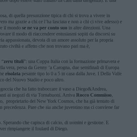
nore dopo essere stato trattato da cani dalla dirigenza). E una
sa, di quella presunzione tipica di chi si trova a vivere in
ro ma grazie a chi ce l’ha lasciata e non a chi ci vive adesso) e
tre il mondo
se ne va per conto suo
in altre direzioni. Una
ovare il modo di riaccendere entusiasmi sopiti da discorsi su
eria appassionata, devota di un amore assoluto per la propria
ato civiltà e affetto che non trovano pari ma è,
 “
zeru tituli
”: una Coppa Italia con la formazione primavera e
uella vera, persa da Genny ‘a Carogna, due semifinali di Europa
che
risolata
pesante tipo lo 0 a 5 in casa dalla Juve. I Della Valle
ico del Nuovo Stadio e poco altro.
goccia che ha fatto traboccare il vaso a Diego&Andrea,
anti ai negozi di via Tornabuoni. Arriva
Rocco Commisso
,
mo, proprietario dei New York Cosmos, che ha già tentato di
, in precedenza. Pare che sia anche juventino ma ci conviene far
 Sperando che capisca di calcio, di uomini e gestione. E
dover rimpiangere il foulard di Diego.