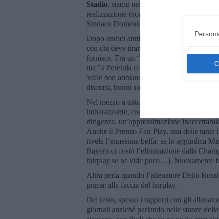
Stadio
, siamo nel settembre 2008. Progetto,
realizzazione (non senza polemiche, specie 
Sindaco Domenici, poi Renzi, quindi Nard
Persona
Dopo undici anni e altri plastici siamo al pu
con chi deve tirare fuori i soldi (i Della 
fornisce. Fra un “vedremo in quale luogo fa
ma "a Peretola ci si rifà l’aeroporto", anzi 
Valle non abbiano capito Firenze
o l’abbi
discorsi, buoni solo ad allungare il brodo, a 
Nel mezzo a tutto, una storia di 17 anni di 
imbarazzante, con giocatori coinvolti in
ris
dirigenza, un’approssimazione inaccettabile
Anche il Premio Fair Play, una delle tante in
rivela l’ennesima beffa: se lo aggiudica Mi
Bayern ci costò l’eliminazione dalla Champi
fairplay se ne vide poco…). Nuovamente bec
Altra perla quando l’allenatore Delio Ross
prima: alla faccia del fairplay.
Del resto, spesso i rapporti con gli allenato
giornali anziché parlando nelle stanze della