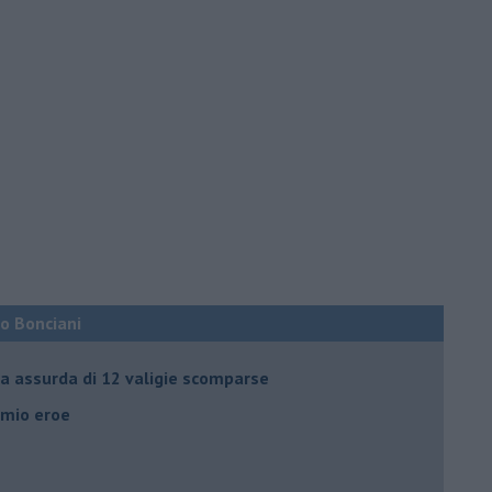
co Bonciani
ia assurda di 12 valigie scomparse
l mio eroe