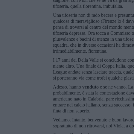
stagione, con Pioli che se ne va da gran sig
tifoseria, quella fiorentina, imbufalita.
Una tifoseria non di rado becera e presuntuo
qualcosa di meraviglioso (Firenze lo è davve
pensa di trovarsi al centro del mondo men
tifoseria depressa. Ora tocca a Commisso tr
plusvalenze e bacini di utenza in una tifos
squadra, che in diverse occasioni ha dimostr
irrimediabilmente, fiorentina.
I 17 anni dei Della Valle si concludono con
niente altro. Una finale di Coppa Italia, q
League andate senza lasciare traccia, qual
si porteranno via come trofei qualche plast
Adesso, hanno
venduto
e se ne vanno. La 
probabilmente, è stata la contestazione dav
americano nato in Calabria, pare ricchissi
entrare nel calcio italiano, senza successo
finta di non saperlo.
Vediamo. Intanto, benvenuto e buon lavoro.
soprattutto di non ritrovarsi, noi Viola, a 