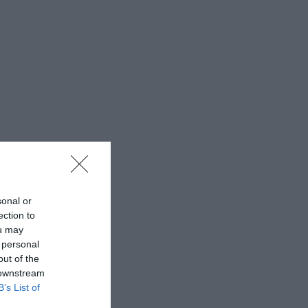
sonal or
ection to
ou may
 personal
out of the
 downstream
B’s List of