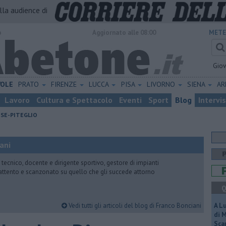
alla audience di
o
Aggiornato alle 08:00
METE
Gio
VOLE
PRATO
FIRENZE
LUCCA
PISA
LIVORNO
SIENA
A
Lavoro
Cultura e Spettacolo
Eventi
Sport
Blog
Intervi
ESE-PITEGLIO
ani
 tecnico, docente e dirigente sportivo, gestore di impianti
attento e scanzonato su quello che gli succede attorno
Q
Vedi tutti gli articoli del blog di Franco Bonciani
A L
di 
Scar