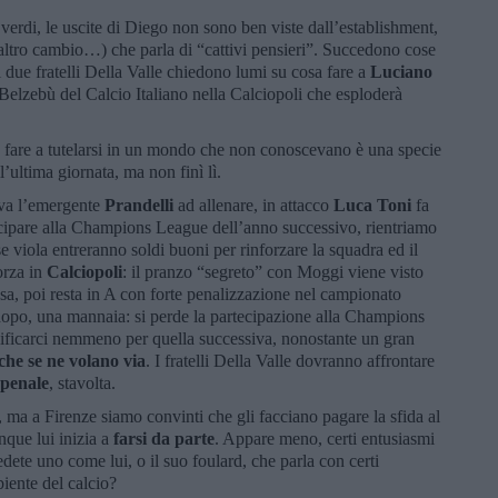
i verdi, le uscite di Diego non sono ben viste dall’establishment,
 altro cambio…) che parla di “cattivi pensieri”. Succedono cose
 i due fratelli Della Valle chiedono lumi su cosa fare a
Luciano
l Belzebù del Calcio Italiano nella Calciopoli che esploderà
 fare a tutelarsi in un mondo che non conoscevano è una specie
l’ultima giornata, ma non finì lì.
iva l’emergente
Prandelli
ad allenare, in attacco
Luca Toni
fa
rtecipare alla Champions League dell’anno successivo, rientriamo
se viola entreranno soldi buoni per rinforzare la squadra ed il
orza in
Calciopoli
: il pranzo “segreto” con Moggi viene visto
ssa, poi resta in A con forte penalizzazione nel campionato
 dopo, una mannaia: si perde la partecipazione alla Champions
ificarci nemmeno per quella successiva, nonostante un gran
che se ne volano via
. I fratelli Della Valle dovranno affrontare
penale
, stavolta.
, ma a Firenze siamo convinti che gli facciano pagare la sfida al
nque lui inizia a
farsi da parte
. Appare meno, certi entusiasmi
vedete uno come lui, o il suo foulard, che parla con certi
biente del calcio?