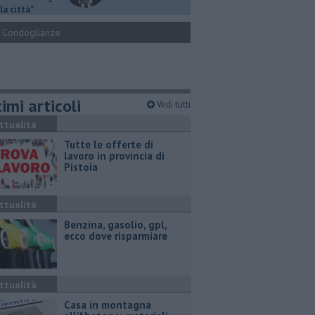
la città"
Condoglianze
imi articoli
Vedi tutti
ttualità
​Tutte le offerte di
lavoro in provincia di
Pistoia
ttualità
​Benzina, gasolio, gpl,
ecco dove risparmiare
ttualità
Casa in montagna