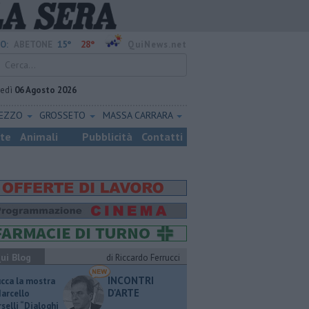
15°
28°
O:
ABETONE
QuiNews.net
vedì
06 Agosto 2026
REZZO
GROSSETO
MASSA CARRARA
ste
Animali
Pubblicità
Contatti
ui Blog
di Riccardo Ferrucci
INCONTRI
ucca la mostra
D'ARTE
Marcello
selli “Dialoghi