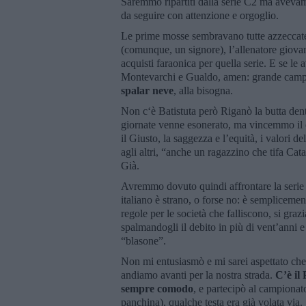
Saremmo ripartiti dalla serie C2 ma avev
da seguire con attenzione e orgoglio.
Le prime mosse sembravano tutte azzeccate
(comunque, un signore), l’allenatore giova
acquisti faraonica per quella serie. E se le 
Montevarchi e Gualdo, amen: grande campag
spalar neve
, alla bisogna.
Non c‘è Batistuta però Riganò la butta dent
giornate venne esonerato, ma vincemmo il 
il Giusto, la saggezza e l’equità, i valori de
agli altri, “anche un ragazzino che tifa Ca
Già.
Avremmo dovuto quindi affrontare la serie C
italiano è strano, o forse no: è semplicemen
regole per le società che falliscono, si gra
spalmandogli il debito in più di vent’anni e 
“blasone”.
Non mi entusiasmò e mi sarei aspettato che 
andiamo avanti per la nostra strada.
C’è il
sempre comodo
, e partecipò al campionat
panchina), qualche testa era già volata via.