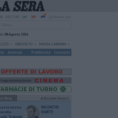
16°
26°
O:
ABETONE
QuiNews.net
ato
08 Agosto 2026
REZZO
GROSSETO
MASSA CARRARA
ste
Animali
Pubblicità
Contatti
ui Blog
di Riccardo Ferrucci
INCONTRI
ucca la mostra
D'ARTE
Marcello
selli “Dialoghi