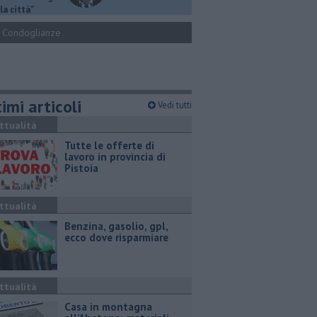
la città"
Condoglianze
imi articoli
Vedi tutti
ttualità
​Tutte le offerte di
lavoro in provincia di
Pistoia
ttualità
​Benzina, gasolio, gpl,
ecco dove risparmiare
ttualità
Casa in montagna