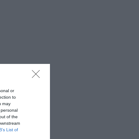
sonal or
ection to
ou may
 personal
out of the
 downstream
B’s List of