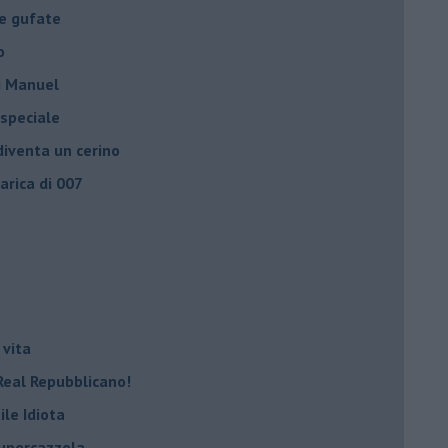
le gufate
o
di Manuel
 speciale
iventa un cerino
carica di 007
 vita
Real Repubblicano!
ile Idiota
supercazzola