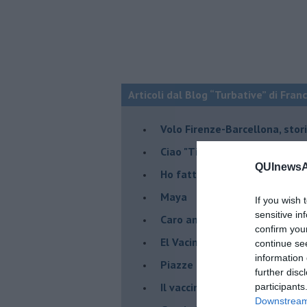
Articoli dal Blog “Turbative” di Fran
Volo Firenze-Barcellona, stor
Ciao "Titostagno", sei stato i
QUInewsAb
Ho fatto la terza
Maya
If you wish 
sensitive in
Caro amico politico entusias
confirm you
El Vacinado
continue se
information 
Piazze piene, piscine vuote 
further disc
​Il vaccino contro il Covid, ci s
participants
Downstream 