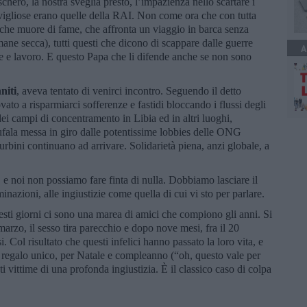
schero, la nostra sveglia presto, l’impazienza nello scartare i
avigliose erano quelle della RAI. Non come ora che con tutta
che muore di fame, che affronta un viaggio in barca senza
imane secca), tutti questi che dicono di scappare dalle guerre
A
 e lavoro. E questo Papa che li difende anche se non sono
niti
, aveva tentato di venirci incontro. Seguendo il detto
to a risparmiarci sofferenze e fastidi bloccando i flussi degli
dei campi di concentramento in Libia ed in altri luoghi,
 bufala messa in giro dalle potentissime lobbies delle ONG
furbini continuano ad arrivare. Solidarietà piena, anzi globale, a
 e noi non possiamo fare finta di nulla. Dobbiamo lasciare il
minazioni, alle ingiustizie come quella di cui vi sto per parlare.
sti giorni ci sono una marea di amici che compiono gli anni. Si
arzo, il sesso tira parecchio e dopo nove mesi, fra il 20
. Col risultato che questi infelici hanno passato la loro vita, e
n regalo unico, per Natale e compleanno (“oh, questo vale per
ati vittime di una profonda ingiustizia. È il classico caso di colpa