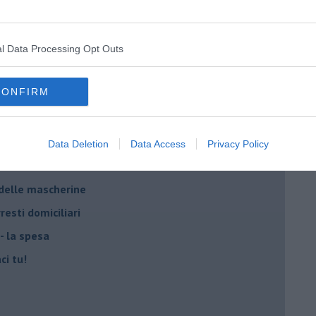
 IO ho la soluzione
l Data Processing Opt Outs
CONFIRM
a Giovanna d'Arco
ano semplificazione
Data Deletion
Data Access
Privacy Policy
 delle mascherine
resti domiciliari
- la spesa
ci tu!