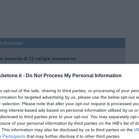
co Bonciani
ia assurda di 12 valigie scomparse
l mio eroe
etone.it -
Do Not Process My Personal Information
to opt-out of the sale, sharing to third parties, or processing of your per
formation for targeted advertising by us, please use the below opt-out s
mato dalle Olimpiadi
r selection. Please note that after your opt-out request is processed y
eing interest-based ads based on personal information utilized by us or
disclosed to third parties prior to your opt-out. You may separately opt-
ma che ne sanno Draghi e Speranza?
losure of your personal information by third parties on the IAB’s list of
i potrà fidare?
. This information may also be disclosed by us to third parties on the
IA
Participants
that may further disclose it to other third parties.