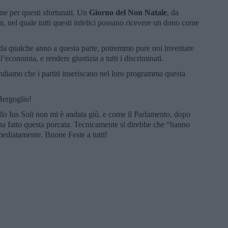
ne per questi sfortunati. Un
Giorno del Non Natale
, da
o, nel quale tutti questi infelici possano ricevere un dono come
 da qualche anno a questa parte, potremmo pure noi inventare
’economia, e rendere giustizia a tutti i discriminati.
iamo che i partiti inseriscano nel loro programma questa
Bergoglio!
llo Ius Soli non mi è andata giù, e come il Parlamento, dopo
ha fatto questa porcata. Tecnicamente si direbbe che “hanno
mediatamente. Buone Feste a tutti!