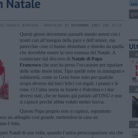
n Natale
con 
QUI
DI FRANCO BONCIANI - MERCOLEDÌ
27 DICEMBRE 2017
ORE 07:10
Questi giorni dovremmo passarli stando sereni con i
nostri cari all’insegna della pace e dell’amore, ma
Ult
parecchie cose ci hanno disturbato e distolto da quella
che dovrebbe essere la vera essenza del Natale. A
A
cominciare dal discorso di
Natale di Papa
Francesco
che non ha perso l’occasione per riparlare
delle solite storie tristi. Tipo quelle robe su immigrati e
solidarietà, come se Gesù fosse nato per qualche
scopo diverso dal farci felici coi regali, i pranzi e le
cene. O l’altra storia su Israele e Palestina e i due
A
diversi stati, che ne hanno già parlato all’ONU e non
si capisce perché abbia voluto metter bocca.
Questo Papa proprio non si capisce, soprattutto
reso un abbaglio così grande, mettendosi in casa un
ata è fatta.
A
 quei Natali di una volta, quando l’unica preoccupazione era che