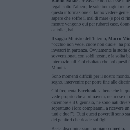
Babbo Natale
arrivasse e non facesse il bi
regali sotto l’albero, le sole immagini mer
questa informazione ci fanno vedere gente 
sapere che soffre il mal di mare (e poi ci r
mentre vengono qui per rubarci case, donne
cattolici, bah…
Il saggio Ministro dell’Interno,
Marco Min
“occhio non vede, cuore non duole” ha prova
invasori in partenza. Ovviamente la storia 
sovvenzionati con soldi nostri, è la solita
internazionali. Col risultato che poi questi 
Minniti.
Sono momenti difficili per il nostro mondo,
segno, intervenire per porre fine alle discri
Chi frequenta
Facebook
sa bene che in que
vede proprio che a primavera, nel mese di m
dicembre e il 6 gennaio, ne sono nati diversi
soprattutto i loro compleanni, a ricevere u
tutti e due!”). Tutti questi poverelli sono st
dei genitori che ricade sui figli.
Basta discriminazioni, poniamo rimedio.