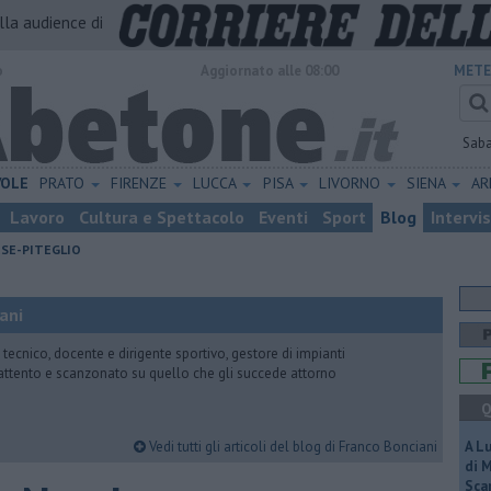
alla audience di
o
Aggiornato alle 08:00
METE
Sab
VOLE
PRATO
FIRENZE
LUCCA
PISA
LIVORNO
SIENA
A
Lavoro
Cultura e Spettacolo
Eventi
Sport
Blog
Intervi
ESE-PITEGLIO
ani
 tecnico, docente e dirigente sportivo, gestore di impianti
attento e scanzonato su quello che gli succede attorno
Q
Vedi tutti gli articoli del blog di Franco Bonciani
A L
di 
Scar