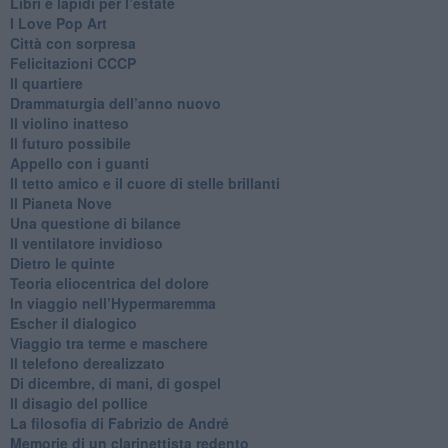
​Libri e lapidi per l’estate
​I Love Pop Art
Città con sorpresa
Felicitazioni CCCP
​Il quartiere
​Drammaturgia dell’anno nuovo
​Il violino inatteso
​Il futuro possibile
​Appello con i guanti
​Il tetto amico e il cuore di stelle brillanti
​Il Pianeta Nove
​Una questione di bilance
​Il ventilatore invidioso
​Dietro le quinte
​Teoria eliocentrica del dolore
In viaggio nell’Hypermaremma
​Escher il dialogico
​Viaggio tra terme e maschere
Il telefono derealizzato
​Di dicembre, di mani, di gospel
​Il disagio del pollice
​La filosofia di Fabrizio de André
Memorie di un clarinettista redento