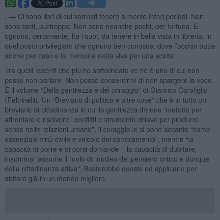
. —
Ci sono libri di cui vorresti tenere a mente interi periodi. Non
sono tanti, purtroppo. Non sono neanche pochi, per fortuna. E
ognuno, certamente, ha i suoi, da tenere in bella vista in libreria, in
quel posto privilegiato che ognuno ben conosce, dove l’occhio batte
anche per caso e la memoria resta viva per una scelta.
Tra quelli recenti che più ho sottolineato ve ne è uno di cui non
posso non parlare. Non posso consentirmi di non spargere la voce.
È il volume “Della gentilezza e del coraggio” di Gianrico Carofiglio
(Feltrinelli). Un “Breviario di politica e altre cose” che è in tutto un
breviario di cittadinanza in cui la gentilezza diviene “metodo per
affrontare e risolvere i conflitti e strumento chiave per produrre
senso nelle relazioni umane”, il coraggio le si pone accanto “come
essenziale virtù civile e veicolo del cambiamento”, mentre “la
capacità di porre e di porsi domande – la capacità di dubitare,
insomma” assume il ruolo di “nucleo del pensiero critico e dunque
della cittadinanza attiva”. Basterebbe questo ed applicarlo per
abitare già in un mondo migliore.