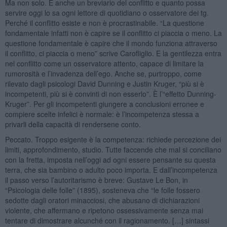
Ma non solo. È anche un breviario del conflitto e quanto possa
servire oggi lo sa ogni lettore di quotidiano o osservatore dei tg.
Perché il conflitto esiste e non è procrastinabile. “La questione
fondamentale infatti non è capire se il conflitto ci piaccia o meno. La
questione fondamentale è capire che il mondo funziona attraverso
il conflitto, ci piaccia o meno” scrive Carofliglio. E la gentilezza entra
nel conflitto come un osservatore attento, capace di limitare la
rumorosità e l’invadenza dell’ego. Anche se, purtroppo, come
rilevato dagli psicologi David Dunning e Justin Kruger, “più si è
incompetenti, più si è convinti di non esserlo”. È l’“effetto Dunning-
Kruger”. Per gli incompetenti giungere a conclusioni erronee e
compiere scelte infelici è normale: è l’incompetenza stessa a
privarli della capacità di rendersene conto.
Peccato. Troppo esigente è la competenza: richiede percezione dei
limiti, approfondimento, studio. Tutte faccende che mal si conciliano
con la fretta, imposta nell’oggi ad ogni essere pensante su questa
terra, che sia bambino o adulto poco importa. E dall’incompetenza
il passo verso l’autoritarismo è breve: Gustave Le Bon, in
“Psicologia delle folle” (1895), sosteneva che “le folle fossero
sedotte dagli oratori minacciosi, che abusano di dichiarazioni
violente, che affermano e ripetono ossessivamente senza mai
tentare di dimostrare alcunché con il ragionamento. […] sintassi