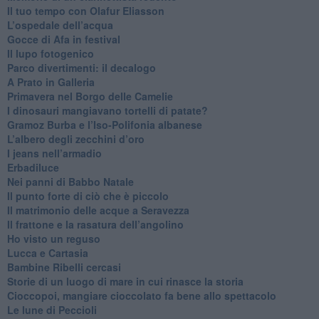
​Il tuo tempo con Olafur Eliasson
​L’ospedale dell’acqua
​Gocce di Afa in festival
​Il lupo fotogenico
​Parco divertimenti: il decalogo
​A Prato in Galleria
​Primavera nel Borgo delle Camelie
I dinosauri mangiavano tortelli di patate?
​Gramoz Burba e l’Iso-Polifonia albanese
L’albero degli zecchini d’oro
​I jeans nell’armadio
Erbadiluce
Nei panni di Babbo Natale
​Il punto forte di ciò che è piccolo
​Il matrimonio delle acque a Seravezza
​Il frattone e la rasatura dell’angolino
​Ho visto un reguso
Lucca e Cartasia
Bambine Ribelli cercasi
Storie di un luogo di mare in cui rinasce la storia
Cioccopoi, mangiare cioccolato fa bene allo spettacolo
​Le lune di Peccioli