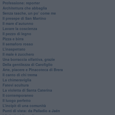
Professione: reporter
Architettura che abbaglia
​Senza tasche, un po’ come me
​Il presepe di San Martino
​Il mare d’autunno
​Lavare la coscienza
​Il pezzo di legno
​Pizza e birra
​Il semaforo rosso
​L’inaspettato
​Il male è zucchero
​Una borraccia olfattiva, grazie
​Della gentilezza di Carofiglio
Arte, piacere e Pinacoteca di Brera
​Il canto di chi trema
La chimeraviglia
​Fatevi scultura
​La violetta di Santa Caterina
​Il contemporaneo
​Il luogo perfetto
​L’incipit di una comunità
Punti di vista: da Palladio a Jaén