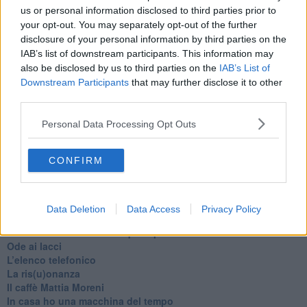
.
us or personal information disclosed to third parties prior to
your opt-out. You may separately opt-out of the further
Gianni Micheli
disclosure of your personal information by third parties on the
IAB’s list of downstream participants. This information may
also be disclosed by us to third parties on the
IAB’s List of
Downstream Participants
that may further disclose it to other
third parties.
Se vuoi leggere le notizie principali della Toscana iscriviti alla
Personal Data Processing Opt Outs
Newsletter QUInews - ToscanaMedia.
Arriva gratis tutti i giorni
alle 20:00 direttamente nella tua casella di posta.
CONFIRM
Basta cliccare
QUI
Ti potrebbe interessare anche:
Data Deletion
Data Access
Privacy Policy
Articoli dal Blog “Pagine allegre” di Gianni Micheli
​Ricciotti Ensemble: ovunque e per tutti
Ode ai lacci
​L’elenco telefonico
​La ris(u)onanza
​Il caffè Mattia Moreni
​In casa ho una macchina del tempo