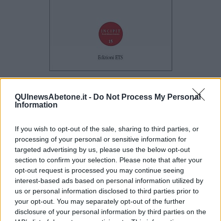
Basta smetto
QUInewsAbetone.it -
Do Not Process My Personal
Prefazione di Pierantonio Pardi
Information
Un po’ di tempo fa, un folkloristico ministro di questa nostra
Repubblica circense coniò un epiteto
bamboccioni
per etichettare
If you wish to opt-out of the sale, sharing to third parties, or
una generazione,
dai trenta in su
che non riusciva proprio a
processing of your personal or sensitive information for
staccarsi dai genitori, non voleva trovarsi un lavoro…insomma, i
targeted advertising by us, please use the below opt-out
maschi restavano legati a Edipo e le femmine ad Elettra, intesi
section to confirm your selection. Please note that after your
ovviamente come “complessi” di freudiana memoria.
opt-out request is processed you may continue seeing
Ebbene, io credo che questo ministro, partorito dai fumetti, farebbe
interest-based ads based on personal information utilized by
bene a leggersi questo breve romanzo di Giovanni Vannozzi, anzi
us or personal information disclosed to third parties prior to
l’autore ha già promesso che gliene invierà una copia.
your opt-out. You may separately opt-out of the further
Sì, perché Giovanni Vannozzi, o meglio il suo eteronimo Leo
disclosure of your personal information by third parties on the