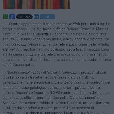
. —
Quarto appuntamento con le triadi di
Incipit
per il mio blog “Le
pregiate penne”
;
ne “Le facce buffe dell’amore” (2009) di Martina
Cecchini e Susanna Chelotti, si racconta una storia d’amore degli
anni ‘2000 in una Siena universitaria, naive, leggera e violenta, tra
quattro ragazzi, Andrea, Luna, Daniele e Lara: come nelle “Affinità
elettive” Andrea, barman improvvisato, lascia la sua ragazza Luna
e si innamora di Lara e Daniele che aveva avuto un breve flirt con
Lara s’innamora di Luna. Insomma, un chiasmo, ma i colpi di scena
non finiscono qui …
In “Basta smetto” (2010) di Giovanni Vannozzi, il protagonistaLeo
Guinigi non è un travet e neppure uno sfigato dell’ ultima
generazione; ha le stesse paranoie di Zeno Cosini nei confronti del
fumo e lo stesso patologico desiderio di farsi psicoanalizzare ,
soffre di insonnia e frequenta il CPS (centro per la cura del sonno)
come i narcolettici di Jonathan Coe nella “Casa del sonno” di
Ashdown, ha la stessa rabbia di Holden Caulfield, ma, a differenza
di lui, sa dove andare a trovarsi perché il suo percorso di
formazione gli è chiaro e i personaggi letterari di cui è imbevuto