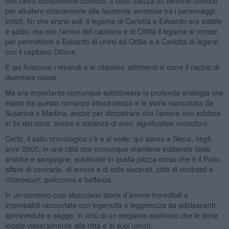
con l'altro componente chimico. Il titolo utilizza un termine chimico
per alludere chiaramente alle faccende amorose tra i personaggi.
Infatti, fin che erano soli, il legame di Carlotta e Edoardo era stabile
e saldo, ma con l'arrivo del capitano e di Ottilia il legame si rompe
per permettere a Edoardo di unirsi ad Ottilia e a Carlotta di legarsi
con il capitano Ottone.
E qui finiscono i rimandi e le citazioni, altrimenti si corre il rischio di
diventare noiosi.
Ma era importante comunque sottolineare la profonda analogia che
esiste tra questo romanzo ottocentesco e la storia raccontata da
Susanna e Martina, anche per dimostrare che l’amore non subisce,
in fin dei conti, anche a distanza di anni, significative mutazioni.
Certo, il salto cronologico c’è e si vede: qui siamo a Siena, negli
anni ‘2000, in una città che comunque mantiene inalterate faide
antiche e sanguigne, sublimate in quella pazza corsa che è il Palio,
affare di contrade, di amore e di odio viscerali, città di contrasti e
chiaroscuri, policroma e beffarda.
In un contesto così sbocciano storie d’amore incredibili e
improbabili raccontate con ingenuità e leggerezza da adolescenti
sprovvedute e sagge, in virtù di un elegante ossimoro che le tiene
legate visceralmente alla città e ai suoi umori.