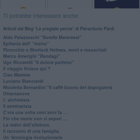
Ti potrebbe interessare anche:
Articoli dal Blog “Le pregiate penne” di Pierantonio Pardi
​Aldo Palazzeschi "Sorelle Materassi"
​Epifania dell’ “inetto”
Pinocchio e Sherlock Holmes, morti e resuscitati
​Marco Amerighi "Randagi"
Ugo Riccarelli "Il dolore perfetto"
​Il viaggio finisce qui ?
​Ciao Mamma
​Luciano Bianciardi
​Nicoletta Bernardini "Il caffè buono del dopoguerra
​Ottantanove
​L’ alchimista
Il seminarista
​C’era una volta cent’anni fa …
​Fin che morte non vi separi …
​Le radici dell’elleboro.
​Il racconto di una famiglia.
Un ‘Antologia rivoluzionaria