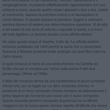
congiungimento, si possono effettivamente rappresentare con uno
schema a croce, quando quattro esseri appaiati a due a due, indotti
al movimento, lasciano la primitiva unione e si riaccoppiano in
modo diverso. In questo lasciare e prendere, fuggire e ricercarsi,
sembra davvero di vedere una determinazione superiore. Si dà atto
a tali esseri di una sorta di volontà e capacità di scelta, e si trova
del tutto legittimo un termine tecnico come affinità elettive”
Ho citato questo brano di Goethe, tratto da “Le affinità elettive”,
romanzo pubblicato nel 1809 perché la storia che ci raccontano
Susanna e Martina presenta molte analogie con quel libro (che tra
l’altro citano).
In quel romanzo si narra di una storia d’amore tra Carlotta ed
Emilio che poi si complica per l’arrivo sulla scena di altri due
personaggi, Ottone ed Ottilia…
Il titolo del romanzo deriva da una caratteristica di alcuni composti
chimici che, pur se legati con un altro composto chimico, in
presenza di un terzo composto chimico tendono ad abbandonare il
primo legame per formarne uno nuovo con il nuovo composto.
Questo succede perché il composto di partenza ha un'affinità
maggiore con la nuova specie chimica rispetto all'affinità che aveva