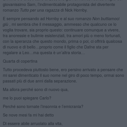
giovanissimo Sam, l’indimenticabile protagonista del divertente
romanzo
Tutto per una ragazza
di Nick Hornby.
E sempre pensando ad Hornby e al suo romanzo
Non buttiamoci
giù
, mi sembra che il messaggio, ammesso che qualcuno ce lo
voglia trovare, sia proprio questo: continuare comunque a vivere,
tra anoressie e bulimie esistenziali, tra amori più o meno fortunati,
con la speranza che questo mondo, prima o poi, ci offrirà qualcosa
di nuovo e di bello…proprio come il figlio che Dafne sta per
regalare a Leo…ma questa è un’altra storia…
Quarta di copertina
Tutto procedeva piuttosto bene, ero persino arrivato a pensare che
mi sarei dimenticato il suo nome nel giro di poco tempo, ormai sono
passati più di due anni dalla separazione.
Ma allora perché sono di nuovo qua,
me lo puoi spiegare Carlo?
Perché sono tornate l’insonnia e l’emicrania?
Se nove mesi fa mi hai detto
Di essere abile arruolato alla vita,