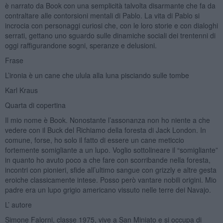
è narrato da Book con una semplicità talvolta disarmante che fa da
contraltare alle contorsioni mentali di Pablo. La vita di Pablo si
incrocia con personaggi curiosi che, con le loro storie e con dialoghi
serrati, gettano uno sguardo sulle dinamiche sociali dei trentenni di
oggi raffigurandone sogni, speranze e delusioni.
Frase
L’ironia è un cane che ulula alla luna pisciando sulle tombe
Karl Kraus
Quarta di copertina
Il mio nome è Book. Nonostante l’assonanza non ho niente a che
vedere con il Buck del Richiamo della foresta di Jack London. In
comune, forse, ho solo il fatto di essere un cane meticcio
fortemente somigliante a un lupo. Voglio sottolineare il “somigliante”
in quanto ho avuto poco a che fare con scorribande nella foresta,
incontri con pionieri, sfide all’ultimo sangue con grizzly e altre gesta
eroiche classicamente intese. Posso però vantare nobili origini. Mio
padre era un lupo grigio americano vissuto nelle terre dei Navajo.
L’ autore
Simone Falorni, classe 1975, vive a San Miniato e si occupa di