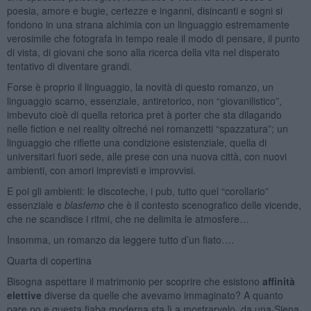
poesia, amore e bugie, certezze e inganni, disincanti e sogni si
fondono in una strana alchimia con un linguaggio estremamente
verosimile che fotografa in tempo reale il modo di pensare, il punto
di vista, di giovani che sono alla ricerca della vita nel disperato
tentativo di diventare grandi.
Forse è proprio il linguaggio, la novità di questo romanzo, un
linguaggio scarno, essenziale, antiretorico, non “giovanilistico”,
imbevuto cioè di quella retorica pret à porter che sta dilagando
nelle fiction e nei reality oltreché nei romanzetti “spazzatura”; un
linguaggio che riflette una condizione esistenziale, quella di
universitari fuori sede, alle prese con una nuova città, con nuovi
ambienti, con amori imprevisti e improvvisi.
E poi gli ambienti: le discoteche, i pub, tutto quel “corollario”
essenziale e
blasfemo
che è il contesto scenografico delle vicende,
che ne scandisce i ritmi, che ne delimita le atmosfere…
Insomma, un romanzo da leggere tutto d’un fiato….
Quarta di copertina
Bisogna aspettare il matrimonio per scoprire che esistono
affinità
elettive
diverse da quelle che avevamo immaginato? A quanto
pare no e questa fiaba moderna sta lì a mostrarvelo, da una Siena