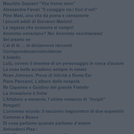
​Maurizio Gazzarri "Vita fronte retro"
​Alessandra Favati "Il coraggio tra i fiori d’orti"
​Pino Masi, una vita da poeta e cantastorie
​I piccoli addii di Giovanni Mariotti
​La ragazza che sussurra ai vampiri
​Anonimo veneziano? No! Anonimo vecchianese!
​Sei pisano se
​L’al di là … in diciannove racconti
Corrispondenze/coincidenze
Il bidello
Lulù, ovvero il dramma di un personaggio in cerca d'autore
Le cose belle accadono sempre in estate
Roan Johnson, Prove di felicità a Roma Est
Piero Pancanti, L’albero delle nespole
Re Capaneo e Guidino del grande Fratello
La ricreazione è finita
​L’Alfabeto a memoria, l’ultimo romanzo di “Incipit"
​Stregati!
L’universo scuola: il racconto tragicomico di due superstiti
Cotronei e Bosco
Di cosa parliamo quando parliamo d’amore
Arrivederci Pisa !