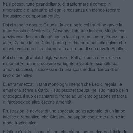
ha il potere, tutto pirandelliano, di trasformare il comico in
umoristico e di adattare ad ogni circostanza un idoneo registro
linguistico e comportamentale.
Poi ci sono le donne: Claudia, la ex moglie col fratellino gay e la
madre sosia di Nosferatu, Giovanna l’amante lesbica, Magda che
funzionava
davvero finché non lo lascia per un suo ex, Franz, uno
fuso,
Diana e infine Dafne (tanto per rimanere nel mitologico) che
questa volta non si trasformerà in alloro per il suo novello Apollo…
Poi ci sono gli amici: Luigi, Fabrizio, Patty, l’obesa narcisistica e
ninfomane…un microcosmo variegato e volubile, scandito da
amori, successi, insuccessi e da una spasmodica ricerca di un
lavoro definitivo.
E, inframmezzati, i tanti monologhi interiori che Leo ci regala, le
email che scrive a Carlo, il suo psicoterapeuta, nei suoi micro deliri
ontologici, il suo estraniarsi di fronte ad un’ omologazione infarcita
di faceboox ed altre oscene amenità.
Frustrazioni e nevrosi di uno spaccato generazionale, di un limbo
infelice e romantico, che Giovanni ha saputo cogliere e ritrarre in
modo tragicomico.
E infine c’è Ufo, il cane di Leo, che già nel nome, ricorda il figlio del