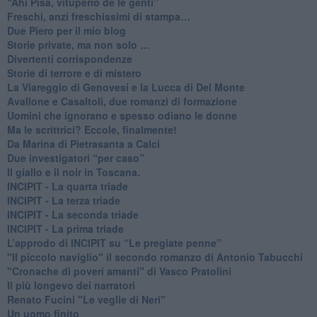
​“Ahi Pisa, vituperio de le genti”
Freschi, anzi freschissimi di stampa…
​Due Piero per il mio blog
​Storie private, ma non solo …
Divertenti corrispondenze
Storie di terrore e di mistero
La Viareggio di Genovesi e la Lucca di Del Monte
Avallone e Casaltoli, due romanzi di formazione
​Uomini che ignorano e spesso odiano le donne
Ma le scrittrici? Eccole, finalmente!
Da Marina di Pietrasanta a Calci
​Due investigatori “per caso”
​Il giallo e il noir in Toscana.
INCIPIT - La quarta triade
INCIPIT - La terza triade
INCIPIT - La seconda triade
INCIPIT - La prima triade
L’approdo di INCIPIT su “Le pregiate penne”
​"Il piccolo naviglio" il secondo romanzo di Antonio Tabucchi
​"Cronache di poveri amanti" di Vasco Pratolini
​Il più longevo dei narratori
Renato Fucini "Le veglie di Neri"
Un uomo finito