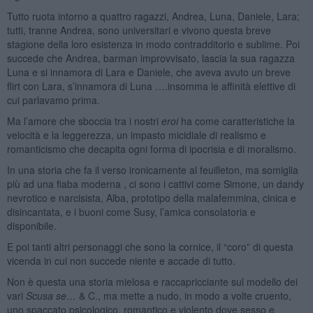
Tutto ruota intorno a quattro ragazzi, Andrea, Luna, Daniele, Lara;
tutti, tranne Andrea, sono universitari e vivono questa breve
stagione della loro esistenza in modo contradditorio e sublime. Poi
succede che Andrea, barman improvvisato, lascia la sua ragazza
Luna e si innamora di Lara e Daniele, che aveva avuto un breve
flirt con Lara, s’innamora di Luna ….insomma le affinità elettive di
cui parlavamo prima.
Ma l’amore che sboccia tra i nostri
eroi
ha come caratteristiche la
velocità e la leggerezza, un impasto micidiale di realismo e
romanticismo che decapita ogni forma di ipocrisia e di moralismo.
In una storia che fa il verso ironicamente al feuilleton, ma somiglia
più ad una fiaba moderna , ci sono i cattivi come Simone, un dandy
nevrotico e narcisista, Alba, prototipo della malafemmina, cinica e
disincantata, e i buoni come Susy, l’amica consolatoria e
disponibile.
E poi tanti altri personaggi che sono la cornice, il “coro” di questa
vicenda in cui non succede niente e accade di tutto.
Non è questa una storia mielosa e raccapricciante sul modello dei
vari
Scusa se…
& C., ma mette a nudo, in modo a volte cruento,
uno spaccato psicologico, romantico e violento dove sesso e