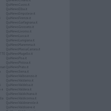
QuiNewsChianti.it
QuiNewsCuoio.it
QuiNewsElba.it
QuiNewsEmpolese.it
i
QuiNewsFirenze.it
QuiNewsGarfagnana.it
QuiNewsGrosseto.it
QuiNewsLivorno.it
QuiNewsLucca.it
QuiNewsLunigiana.it
QuiNewsMaremma.it
QuiNewsMassaCarrara.it
ATTE
QuiNewsMugello.it
QuiNewsPisa.it
QuiNewsPistoia.it
nari
QuiNewsPrato.it
a
QuiNewsSiena.it
QuiNewsValbisenzio.it
QuiNewsValdarno.it
i
QuiNewsValdelsa.it
o e
QuiNewsValdera.it
QuiNewsValdichiana.it
lla
QuiNewsValdicornia.it
QuiNewsValdinievole.it
QuiNewsValdisieve.it