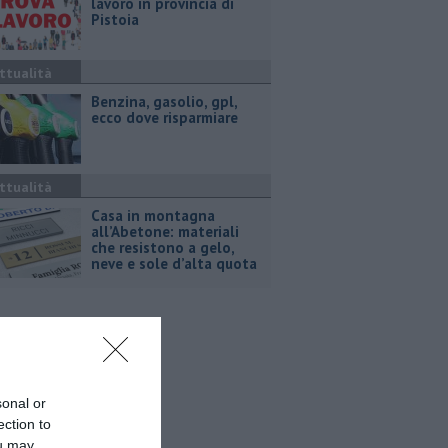
lavoro in provincia di
Pistoia
ttualità
​Benzina, gasolio, gpl,
ecco dove risparmiare
ttualità
Casa in montagna
all’Abetone: materiali
che resistono a gelo,
neve e sole d’alta quota
sonal or
ection to
ou may