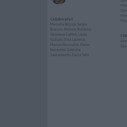
Spet
Inte
Opi
Imp
Collaboratori
Pro
Marcella Bitozzi, Sergio
Braccini, Michele Bufalino,
Valentina Caffieri, Linda
CO
Giuliani, Dina Laurenzi,
Abe
Monica Nocciolini, Paolo
San 
Nocentini, Gabriele
Santarnecchi, Paola Silvi.