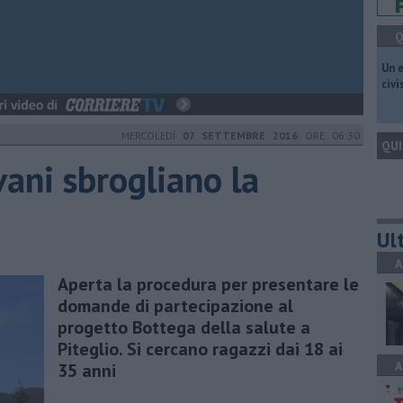
Q
​Un 
civ
MERCOLEDÌ
07 SETTEMBRE 2016
ORE 06:30
QUI
ovani sbrogliano la
Ult
A
Aperta la procedura per presentare le
domande di partecipazione al
progetto Bottega della salute a
Piteglio. Si cercano ragazzi dai 18 ai
A
35 anni