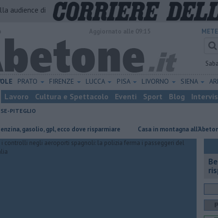
alla audience di
o
Aggiornato alle 09:15
METE
Sab
VOLE
PRATO
FIRENZE
LUCCA
PISA
LIVORNO
SIENA
A
Lavoro
Cultura e Spettacolo
Eventi
Sport
Blog
Intervi
ESE-PITEGLIO
 gasolio, gpl, ecco dove risparmiare
Casa in montagna all’Abetone: materi
​B
ri