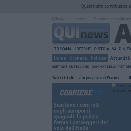
Questo sito contribuisce 
QUI
quotidiano online.
Percorso semplificat
TOSCANA
ABETONE
PISTOIA
VALDINIE
Home
Cronaca
Politica
Attualità
ABETONE-CUTIGLIANO
SAN MARCELLO PISTOI
parmiare
​Tutte le offerte di lavoro in provincia di Pistoia
Tutti i titoli:
​Benzina,
Scattano i controlli
negli aeroporti
spagnoli: la polizia
ferma i passeggeri del
volo dall'Italia