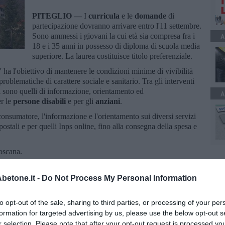
PITEGLIO —
I
curricula
e le
domande
di
partecipazione dovranno arrivare entro l'11 settembre.
Sono ammessi i giovani la cui età sia compresa fra i
A
18 e i 35 anni in possesso di diploma di scuola media
superiore. La laurea costituisce titolo preferenziale.
' ha l'obiettivo di mantenere le condizioni minime di vivibilità
problematiche di carattere sociale e sanitario. Tra gli interventi
ci sono quelli di informazione, orientamento ed
A
r le
persone disabili
e per gli
anziani
.
consumatore, l'informazione e l'orientamento sui diversi servizi
 postali e per quelli Inps online, fino alla consegna della spesa e
 Toscana.
etone.it -
Do Not Process My Personal Information
to opt-out of the sale, sharing to third parties, or processing of your per
formation for targeted advertising by us, please use the below opt-out s
oscana iscriviti alla
Newsletter QUInews - ToscanaMedia.
r selection. Please note that after your opt-out request is processed y