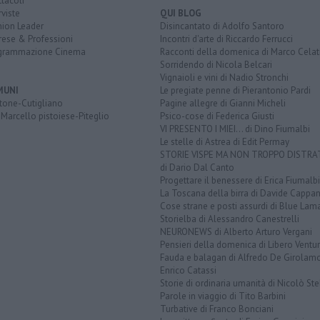
tacoli
rviste
QUI BLOG
nion Leader
Disincantato di Adolfo Santoro
rese & Professioni
Incontri d'arte di Riccardo Ferrucci
grammazione Cinema
Racconti della domenica di Marco Celat
Sorridendo di Nicola Belcari
Vignaioli e vini di Nadio Stronchi
MUNI
Le pregiate penne di Pierantonio Pardi
tone-Cutigliano
Pagine allegre di Gianni Micheli
Marcello pistoiese-Piteglio
Psico-cose di Federica Giusti
VI PRESENTO I MIEI... di Dino Fiumalbi
Le stelle di Astrea di Edit Permay
STORIE VISPE MA NON TROPPO DISTR
di Dario Dal Canto
Progettare il benessere di Erica Fiumalbi
La Toscana della birra di Davide Cappan
Cose strane e posti assurdi di Blue Lam
Storielba di Alessandro Canestrelli
NEURONEWS di Alberto Arturo Vergani
Pensieri della domenica di Libero Ventur
Fauda e balagan di Alfredo De Girolam
Enrico Catassi
Storie di ordinaria umanità di Nicolò Ste
Parole in viaggio di Tito Barbini
Turbative di Franco Bonciani