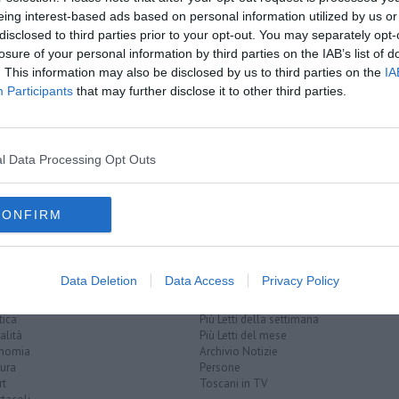
amente nella tua casella di posta.
eing interest-based ads based on personal information utilized by us or
disclosed to third parties prior to your opt-out. You may separately opt-
losure of your personal information by third parties on the IAB’s list of
. This information may also be disclosed by us to third parties on the
IA
Participants
that may further disclose it to other third parties.
l Data Processing Opt Outs
i secondo grado
tutela del consumatore
inps
uncem
toscana
CONFIRM
Data Deletion
Data Access
Privacy Policy
EGORIE
RUBRICHE
naca
Le notizie di oggi
tica
Più Letti della settimana
alità
Più Letti del mese
nomia
Archivio Notizie
ura
Persone
rt
Toscani in TV