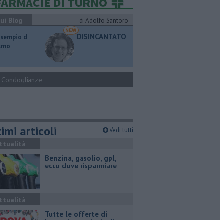
ui Blog
di Adolfo Santoro
DISINCANTATO
esempio di
ismo
Condoglianze
imi articoli
Vedi tutti
ttualità
​Benzina, gasolio, gpl,
ecco dove risparmiare
ttualità
​Tutte le offerte di