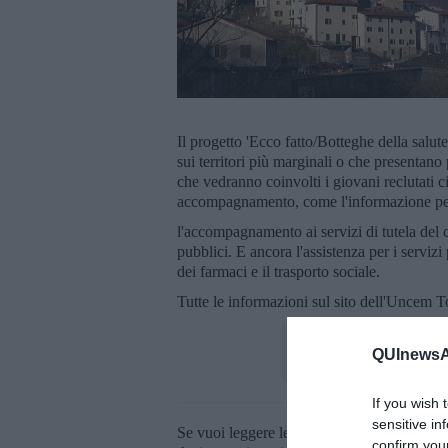
Il progetto 'Ecco fatto/Botteghe della salute
sui territori più marginali o che presentano 
che vedranno coinvolti i giovani reclutati 
accompagnamento, come l'informazione pe
l'accompagnamento ai servizi di tutela del 
pubblici. E ancora l'assistenza per i servizi
dei farmaci e il trasporto sociale.
Tutte le informazioni sul sito dell'Uncem
QUInewsAb
If you wish 
sensitive in
Se vuoi leggere le notizie principali della T
confirm you