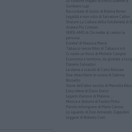
Lo scrittore sfigato di Enrico Guerrini e
Gordiano Lupi
Raccontare di Gusto di Rubina Rovini
Legalità e non solo di Salvatore Calleri
Shalom La Cultura della Solidarietà di 
Andrea Pio Cristiani
VERSI-AMO di Chi mette al centro la
persona
Eureka! di Nausica Manzi
Tabasco senza filtro di Tabasco n.6
Ci vuole un fisico di Michele Campisi
Economia e territorio, da globale a loca
Daniele Salvadori
La dama a scacchi di Carlo Belciani
Due chiacchiere in cucina di Sabrina
Rossello
Storie dell'altro secolo di Marcella Bito
Easy ridere di Dario Greco
Legami d'amore di Malena ...
Musica e dintorni di Fausto Pirìto
Parole milonguere di Maria Caruso
Lo sguardo di Don Armando Zappolini
Leggere di Roberto Cerri