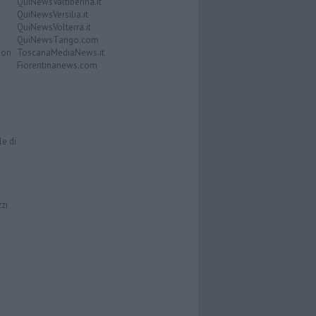
QuiNewsValtiberina.it
QuiNewsVersilia.it
QuiNewsVolterra.it
QuiNewsTango.com
Don
ToscanaMediaNews.it
Fiorentinanews.com
le di
zzi