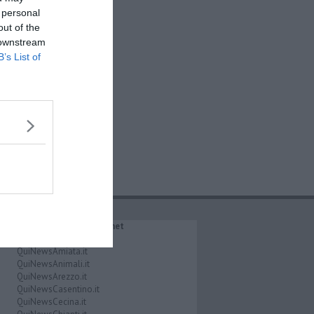
 personal
out of the
 downstream
B’s List of
IL NETWORK QuiNews.net
QuiNewsAbetone.it
QuiNewsAmiata.it
QuiNewsAnimali.it
QuiNewsArezzo.it
QuiNewsCasentino.it
QuiNewsCecina.it