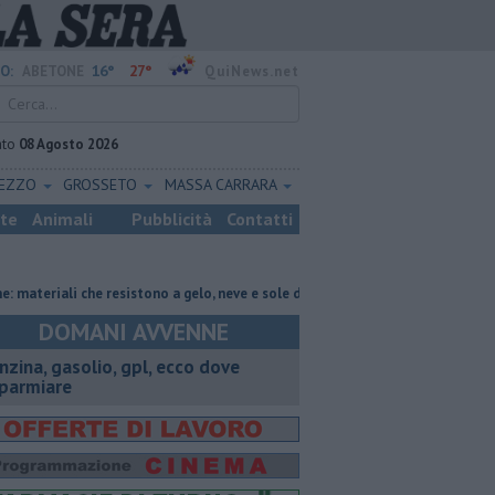
16°
27°
O:
ABETONE
QuiNews.net
ato
08 Agosto 2026
REZZO
GROSSETO
MASSA CARRARA
ste
Animali
Pubblicità
Contatti
ali che resistono a gelo, neve e sole d’alta quota
​Benzina, gasolio, gpl
DOMANI AVVENNE
enzina, gasolio, gpl, ecco dove
sparmiare