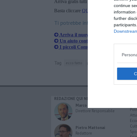
Arriva gratis tutti i giorni alle 20:00 dirett
continue se
Basta cliccare
QUI
information 
further disc
Ti potrebbe interessare anche:
participants
Downstream 
Arriva il nuovo pediatra
Un aiuto contro la povertà
I piccoli Comuni chiedono autonomia
Persona
Tag
ecco fatto
piteglio
scuola secondaria d
REDAZIONE QUI NEWS
CAT
Cro
Marco Migli
Poli
Direttore Responsabile
Attu
Eco
Cult
Pietro Mattonai
Spo
Redattore