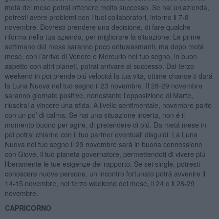
metá del mese potrai ottenere molto successo. Se hai un’azienda,
potresti avere problemi con i tuoi collaboratori, intorno il 7-8
novembre. Dovresti prendere una decisione, di fare qualche
riforma nella tua azienda, per migliorare la situazione. Le prime
settimane del mese saranno poco entusiasmanti, ma dopo metá
mese, con l’arrivo di Venere e Mercurio nel tuo segno, in buon
aspetto con altri pianeti, potrai arrivare al successo. Dal terzo
weekend in poi prende piú velocitá la tua vita, ottime chance ti dará
la Luna Nuova nel tuo segno il 23 novembre. Il 28-29 novembre
saranno giornate positive, nonostante l’opposizione di Marte,
riuscirai a vincere una sfida. A livello sentimentale, novembre parte
con un po’ di calma. Se hai una situazione incerta, non é il
momento buono per agire, di pretendere di piú. Da metá mese in
poi potrai chiarire con il tuo partner eventuali disguidi. La Luna
Nuova nel tuo segno il 23 novembre sará in buona connessione
con Giove, il tuo pianeta governatore, permettendoti di vivere piú
liberamente le tue esigenze del rapporto. Se sei single, potresti
conoscere nuove persone, un incontro fortunato potrá avvenire il
14-15 novembre, nel terzo weekend del mese, il 24 o il 28-29
novembre.
CAPRICORNO