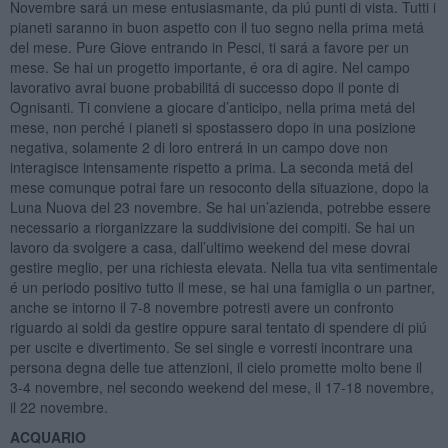
Novembre sará un mese entusiasmante, da piú punti di vista. Tutti i
pianeti saranno in buon aspetto con il tuo segno nella prima metá
del mese. Pure Giove entrando in Pesci, ti sará a favore per un
mese. Se hai un progetto importante, é ora di agire. Nel campo
lavorativo avrai buone probabilitá di successo dopo il ponte di
Ognisanti. Ti conviene a giocare d’anticipo, nella prima metá del
mese, non perché i pianeti si spostassero dopo in una posizione
negativa, solamente 2 di loro entrerá in un campo dove non
interagisce intensamente rispetto a prima. La seconda metá del
mese comunque potrai fare un resoconto della situazione, dopo la
Luna Nuova del 23 novembre. Se hai un’azienda, potrebbe essere
necessario a riorganizzare la suddivisione dei compiti. Se hai un
lavoro da svolgere a casa, dall’ultimo weekend del mese dovrai
gestire meglio, per una richiesta elevata. Nella tua vita sentimentale
é un periodo positivo tutto il mese, se hai una famiglia o un partner,
anche se intorno il 7-8 novembre potresti avere un confronto
riguardo ai soldi da gestire oppure sarai tentato di spendere di piú
per uscite e divertimento. Se sei single e vorresti incontrare una
persona degna delle tue attenzioni, il cielo promette molto bene il
3-4 novembre, nel secondo weekend del mese, il 17-18 novembre,
il 22 novembre.
ACQUARIO