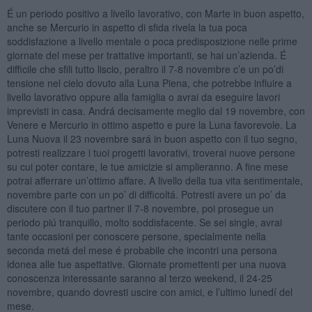
É un periodo positivo a livello lavorativo, con Marte in buon aspetto,
anche se Mercurio in aspetto di sfida rivela la tua poca
soddisfazione a livello mentale o poca predisposizione nelle prime
giornate del mese per trattative importanti, se hai un’azienda. É
difficile che sfili tutto liscio, peraltro il 7-8 novembre c’e un po’di
tensione nel cielo dovuto alla Luna Piena, che potrebbe influire a
livello lavorativo oppure alla famiglia o avrai da eseguire lavori
imprevisti in casa. Andrá decisamente meglio dal 19 novembre, con
Venere e Mercurio in ottimo aspetto e pure la Luna favorevole. La
Luna Nuova il 23 novembre sará in buon aspetto con il tuo segno,
potresti realizzare i tuoi progetti lavorativi, troverai nuove persone
su cui poter contare, le tue amicizie si amplieranno. A fine mese
potrai afferrare un’ottimo affare. A livello della tua vita sentimentale,
novembre parte con un po’ di difficoltá. Potresti avere un po’ da
discutere con il tuo partner il 7-8 novembre, poi prosegue un
periodo piú tranquillo, molto soddisfacente. Se sei single, avrai
tante occasioni per conoscere persone, specialmente nella
seconda metá del mese é probabile che incontri una persona
idonea alle tue aspettative. Giornate promettenti per una nuova
conoscenza interessante saranno al terzo weekend, il 24-25
novembre, quando dovresti uscire con amici, e l’ultimo lunedí del
mese.