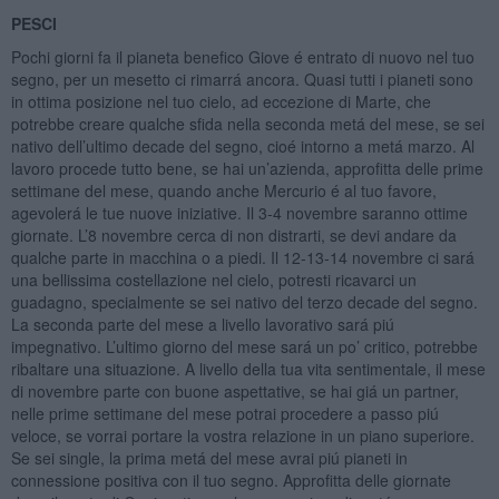
PESCI
Pochi giorni fa il pianeta benefico Giove é entrato di nuovo nel tuo
segno, per un mesetto ci rimarrá ancora. Quasi tutti i pianeti sono
in ottima posizione nel tuo cielo, ad eccezione di Marte, che
potrebbe creare qualche sfida nella seconda metá del mese, se sei
nativo dell’ultimo decade del segno, cioé intorno a metá marzo. Al
lavoro procede tutto bene, se hai un’azienda, approfitta delle prime
settimane del mese, quando anche Mercurio é al tuo favore,
agevolerá le tue nuove iniziative. Il 3-4 novembre saranno ottime
giornate. L’8 novembre cerca di non distrarti, se devi andare da
qualche parte in macchina o a piedi. Il 12-13-14 novembre ci sará
una bellissima costellazione nel cielo, potresti ricavarci un
guadagno, specialmente se sei nativo del terzo decade del segno.
La seconda parte del mese a livello lavorativo sará piú
impegnativo. L’ultimo giorno del mese sará un po’ critico, potrebbe
ribaltare una situazione. A livello della tua vita sentimentale, il mese
di novembre parte con buone aspettative, se hai giá un partner,
nelle prime settimane del mese potrai procedere a passo piú
veloce, se vorrai portare la vostra relazione in un piano superiore.
Se sei single, la prima metá del mese avrai piú pianeti in
connessione positiva con il tuo segno. Approfitta delle giornate