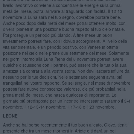
livello lavorativo conviene a concentrare le energie sulla prima
metá del mese, potrai arrivare al traguardo con facilitá. Il 12-13
novembre la Luna sará nel tuo segno, dovrebbe portare bene.
Anche poco dopo della metá del mese potrai ottenere molto, con
diversi pianeti in una posizione buona rispetto al tuo cielo natale.
Poi prosegue un periodo piú blando. A fine mese un buon
investimento potresti fare, con i dovuti accorgimenti. A livello della
vita sentimentale, é un periodo positivo, con Venere in ottima
posizione nel cielo nelle prime due settimane del mese. Solamente
nei giorni intorno alla Luna Piena del 8 novembre potresti avere
qualche discussione con il partner, puó essere che la tua o la sua
amicizia sia contraria alla vostra storia. Non devi lasciarti influire da
nessuno per le tue decisioni. Nelle settimane seguenti avrai piú
tranquillitá nel vostro rapporto. Se sei single, nel mese di novembre
potresti fare nuove conoscenze valorose, c’e piú probabilitá nella
prima metá del mese, che nasca qualcosa di importante. Le
giornate piú predisposte per un incontro interessante saranno il 3-4
novembre, il 12-13-14 novembre, il 17-18 e il 23 novembre.
LEONE
Anche se hai perso recentemente il tuo buon alleato, Giove, tieniti
presente che tra un mese ritornerá in Ariete e ti dará un bel