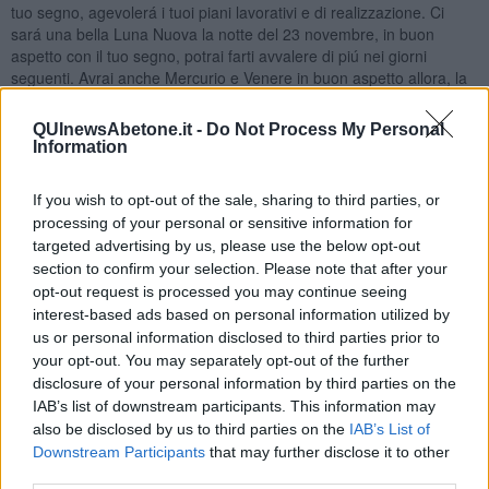
tuo segno, agevolerá i tuoi piani lavorativi e di realizzazione. Ci
sará una bella Luna Nuova la notte del 23 novembre, in buon
aspetto con il tuo segno, potrai farti avvalere di piú nei giorni
seguenti. Avrai anche Mercurio e Venere in buon aspetto allora, la
comunicazione nel lavoro e nella sfera privata migliorerá nei giorni
seguenti. Gli ultimi due giorni del mese ci sará uno sviluppo positivo
QUInewsAbetone.it -
Do Not Process My Personal
di una situazione. A livello della tua vita sentimentale é un periodo
Information
abbastanza tranquillo, se hai una famiglia o un partner. É probabile
una piccola discussione con il tuo consorte, per il modo di gestire il
If you wish to opt-out of the sale, sharing to third parties, or
denaro, intorno l’8 novembre. Se sei single, e vorresti conoscere
processing of your personal or sensitive information for
una persona, avrai piú probabilitá di buona riuscita nella seconda
targeted advertising by us, please use the below opt-out
parte del mese. I giorni piú probabili per un incontro saranno il 20-
section to confirm your selection. Please note that after your
21 novembre, piú chance per trovare la persona giusta l’avrai dopo
opt-out request is processed you may continue seeing
la Luna Nuova, il 24-25 novembre e il 28-29 novembre.
interest-based ads based on personal information utilized by
SCORPIONE
us or personal information disclosed to third parties prior to
Il mese di novembre parte con ottime stelle per te. Mercurio e
your opt-out. You may separately opt-out of the further
Venere nel tuo segno agevoleranno le comunicazioni nel campo
disclosure of your personal information by third parties on the
lavorativo e sentimentale, nella prima metá del mese. Tante
IAB’s list of downstream participants. This information may
situazioni poco stabili potrai chiarire in tutti gli ambiti della tua vita. É
also be disclosed by us to third parties on the
IAB’s List of
probabile che devi prendere una decisione inerente alla famiglia,
Downstream Participants
that may further disclose it to other
nei primi giorni del mese. La Luna Piena del 8 novembre creerá
third parties.