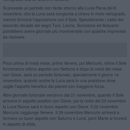
Si prevede un periodo non facile intorno alla Luna Piena del 8
novembre, che la Luna sará congiunta a Urano in moto retrogrado,
mentre formerá l’opposizione con il Sole. Specialmente i nativi del
secondo decade dei segni Toro, Leone, Scorpione ed Acquario
potrebbero avere giornate piú movimentate con qualche imprevisto
da risolvere.
Poco prima di metá mese, prima Venere, poi Mercurio, infine il Sole
formeranno ottimo aspetto con Nettuno e dopo la metá del mese
con Giove, sará un periodo fortunato, specialmente il giorno 14
novembre, quando anche la Luna sará in una posizione dove
coglie l’aspetto benefico dei pianeti con maggiore forza.
Altre giornate fortunate verranno dal 21 novembre, quando il Sole
arriverá in aspetto positivo con Giove, poi la notte del 23 novembre
la Luna Nuova sará in buon aspetto con Giove. Il 22 novembre
Mercurio raggiunge Venere. Il 29 novembre Mercurio arriverá a
formare un buon aspetto con Saturno e Luna, peró Marte si troverá
in aspetto di sfida.