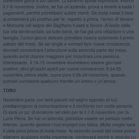
novembre gioca a tuo favore. Ci saranno spese impreviste, intorno
il 7-8 novembre. Inoltre, se hai un’azienda, prova a tenere a bada i
pagamenti, perché potrebbero subire ritardi. Da metá mese il cielo
si presenterá piú positivo per te, rispetto a prima, l’arrivo di Venere
e Mercurio nel segno del Sagittario ti sará a favore. A livello della
tua vita sentimentale, va tutto bene, se hai giá una relazione o una
famiglia, l’unico giorno delicato potrebbe essere solamente il primo
sabato del mese. Se sei single e vorresti fare nuove conoscenze,
dovresti concentrare l’attenzione sulla seconda parte del mese,
quando avrai chance maggiore per incontrare una persona
interessante. Il 14-15 novembre dovrebbero essere giornate
positive, tieni gli occhi aperti per nuove conoscenze. Il 24-25
novembre ottime stelle, come pure il 28-29 novembre, quando
potresti conoscere qualcuno tramite un amico o un’amica.
TORO
Novembre parte con tanti pianeti nel segno opposto al tuo,
predispongono la comunicazione e il confronto con molte persone.
Ci sará un po’ di tensione nel cielo per te il 7-8 novembre, per la
Luna Piena. Se hai un’azienda, potrebbe essere un periodo molto
intenso, quando gestirai i tuoi impegni con fatica. Molto meglio sará
il cielo poco prima di metá mese. Al secondo lunedí del mese potrai
ottenere qualcosa molto importante, continuerá anche in seguito un