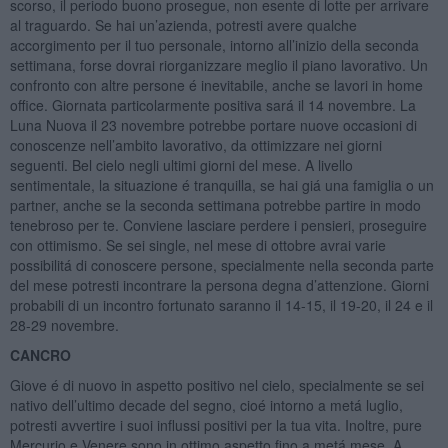
scorso, il periodo buono prosegue, non esente di lotte per arrivare
al traguardo. Se hai un’azienda, potresti avere qualche
accorgimento per il tuo personale, intorno all’inizio della seconda
settimana, forse dovrai riorganizzare meglio il piano lavorativo. Un
confronto con altre persone é inevitabile, anche se lavori in home
office. Giornata particolarmente positiva sará il 14 novembre. La
Luna Nuova il 23 novembre potrebbe portare nuove occasioni di
conoscenze nell’ambito lavorativo, da ottimizzare nei giorni
seguenti. Bel cielo negli ultimi giorni del mese. A livello
sentimentale, la situazione é tranquilla, se hai giá una famiglia o un
partner, anche se la seconda settimana potrebbe partire in modo
tenebroso per te. Conviene lasciare perdere i pensieri, proseguire
con ottimismo. Se sei single, nel mese di ottobre avrai varie
possibilitá di conoscere persone, specialmente nella seconda parte
del mese potresti incontrare la persona degna d’attenzione. Giorni
probabili di un incontro fortunato saranno il 14-15, il 19-20, il 24 e il
28-29 novembre.
CANCRO
Giove é di nuovo in aspetto positivo nel cielo, specialmente se sei
nativo dell’ultimo decade del segno, cioé intorno a metá luglio,
potresti avvertire i suoi influssi positivi per la tua vita. Inoltre, pure
Mercurio e Venere sono in ottimo aspetto fino a metá mese. A