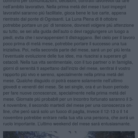
confronti per comunicazioni, decisioni, contratti favorevoli da fare
nell’ambito lavorativo. Nella prima metá del mese i tuoi impegni
lavorativi saranno piú facilitate, gioca bene le tue carte, appena
rientrato dal ponte di Ognisanti. La Luna Piena di 8 ottobre
potrebbe portare un po’ di tensione, dovresti volgere piú attenzione
su tutto, se sei alla guida dell’auto o devi raggiungere un luogo a
piedi, evita che i sovrappensieri ti distraggano. Bel cielo per il lavoro
poco prima di metá mese, potrebbe portare il successo una tua
iniziativa. Poi, nella seconda parte del mese, sará un po’ piú lenta
l’eventuale evoluzione delle tue idee, ma riuscirai a superare gli
ostacoli. Nella tua vita sentimentale, con il tuo partner o in famiglia,
giorni di serenitá ti aspettano dall’inizio del mese, sentirai il vostro
rapporto piú vivo e sereno, specialmente nella prima metá del
mese. Qualche disguido ci potrá essere solamente nell’ultimo
giovedi e venerdí del mese. Se sei single, ora é un buon periodo
per fare nuove conoscenze, specialmente nella prima metá del
mese. Giornate piú probabili per un incontro fortunato saranno il 3-
4 novembre, il secondo martedí del mese per una conoscenza on-
line, che peró sará solo un fuoco di paglia, invece il 12-13 o il 14
novembre potrebbe entrare nella tua vita una persona, che avrá un
ruolo importante. L’ultimo weekend del mese sará entusiasmante.