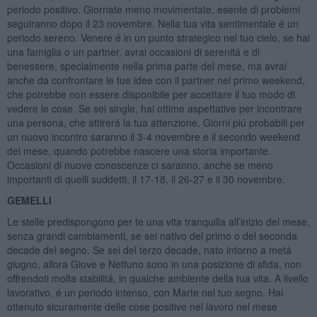
periodo positivo. Giornate meno movimentate, esente di problemi
seguiranno dopo il 23 novembre. Nella tua vita sentimentale é un
periodo sereno. Venere é in un punto strategico nel tuo cielo, se hai
una famiglia o un partner, avrai occasioni di serenitá e di
benessere, specialmente nella prima parte del mese, ma avrai
anche da confrontare le tue idee con il partner nel primo weekend,
che potrebbe non essere disponibile per accettare il tuo modo di
vedere le cose. Se sei single, hai ottime aspettative per incontrare
una persona, che attirerá la tua attenzione. Giorni piú probabili per
un nuovo incontro saranno il 3-4 novembre e il secondo weekend
del mese, quando potrebbe nascere una storia importante.
Occasioni di nuove conoscenze ci saranno, anche se meno
importanti di quelli suddetti, il 17-18, il 26-27 e il 30 novembre.
GEMELLI
Le stelle predispongono per te una vita tranquilla all’inizio del mese,
senza grandi cambiamenti, se sei nativo del primo o del seconda
decade del segno. Se sei del terzo decade, nato intorno a metá
giugno, allora Giove e Nettuno sono in una posizione di sfida, non
offrendoti molta stabilitá, in qualche ambiente della tua vita. A livello
lavorativo, é un periodo intenso, con Marte nel tuo segno. Hai
ottenuto sicuramente delle cose positive nel lavoro nel mese