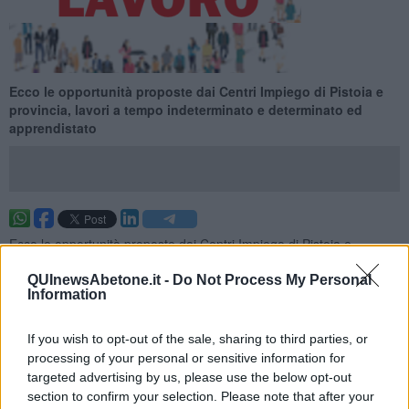
Ecco le opportunità proposte dai Centri Impiego di Pistoia e
provincia, lavori a tempo indeterminato e determinato ed
apprendistato
Ecco le opportunità proposte dai Centri Impiego di Pistoia e
provincia per la settimana 49 del 2025 (dal 07 dicembre 2025 al 13
dicembre 2025), lavori a tempo indeterminato e determinato ed
QUInewsAbetone.it -
Do Not Process My Personal
Information
apprendistato.
Per vedere tutte le offerte di lavoro
CLICCA QUI
If you wish to opt-out of the sale, sharing to third parties, or
Questa settimana:
processing of your personal or sensitive information for
targeted advertising by us, please use the below opt-out
I lavori più richiesti
section to confirm your selection. Please note that after your