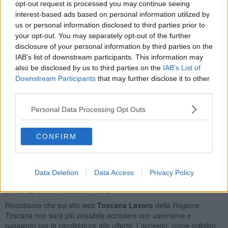
opt-out request is processed you may continue seeing
Addetti Alla Contabilità
11
interest-based ads based on personal information utilized by
Agenti di Pubblicità
10
us or personal information disclosed to third parties prior to
Operai Addetti Ai Servizi di Igiene e Pulizia
9
your opt-out. You may separately opt-out of the further
Acconciatori
8
disclosure of your personal information by third parties on the
Orario Lavoro
IAB’s list of downstream participants. This information may
also be disclosed by us to third parties on the
IAB’s List of
Full Time
113
Downstream Participants
that may further disclose it to other
Part Time
83
third parties.
Lavoro Con Orario Spezzato
9
Personal Data Processing Opt Outs
Tipologia Contratto
Lavoro a Tempo Determinato
157
CONFIRM
Lavoro a Tempo Indeterminato
41
Apprendistato Professionalizzante O Contratto di
Mestiere
6
Data Deletion
Data Access
Privacy Policy
Posizioni Totali: 186
Ricordiamo che sul sito web
Toscana Lavoro
della Regione
Toscana non sarà più possibile accedere con username e
password per le candidature alle offerte. L’accesso, come stabilito