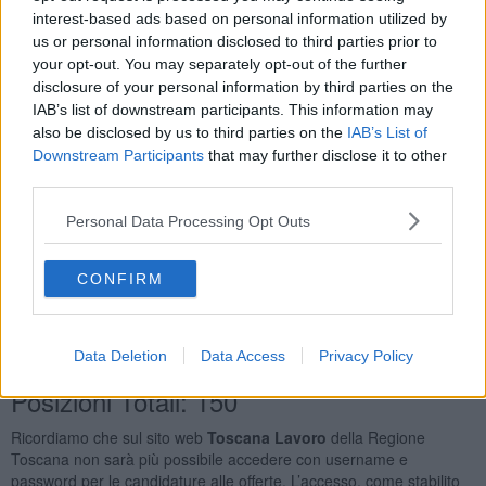
Agenti e Periti Immobiliari
10
interest-based ads based on personal information utilized by
Impiegato Amministrativo
9
us or personal information disclosed to third parties prior to
Addetti Alla Gestione Dei Magazzini e Professioni
your opt-out. You may separately opt-out of the further
Assimilate
6
disclosure of your personal information by third parties on the
Idraulici Nelle Costruzioni Civili
6
IAB’s list of downstream participants. This information may
also be disclosed by us to third parties on the
IAB’s List of
Orario Lavoro
Downstream Participants
that may further disclose it to other
third parties.
Full Time
118
Part Time
42
Personal Data Processing Opt Outs
Lavoro a Turni
24
Tipologia Contratto
CONFIRM
Lavoro a Tempo Determinato
163
Lavoro a Tempo Indeterminato
35
Tirocinio
10
Data Deletion
Data Access
Privacy Policy
Posizioni Totali: 150
Ricordiamo che sul sito web
Toscana Lavoro
della Regione
Toscana non sarà più possibile accedere con username e
password per le candidature alle offerte. L’accesso, come stabilito