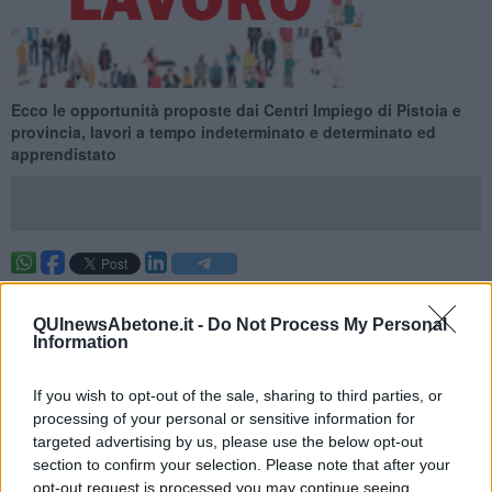
Ecco le opportunità proposte dai Centri Impiego di Pistoia e
provincia, lavori a tempo indeterminato e determinato ed
apprendistato
Ecco le opportunità proposte dai Centri Impiego di Pistoia e
provincia per la settimana 31 del 2025 (dal 03 agosto 2025 al 09
QUInewsAbetone.it -
Do Not Process My Personal
agosto 2025), lavori a tempo indeterminato e determinato ed
Information
apprendistato.
Per vedere tutte le offerte di lavoro
CLICCA QUI
If you wish to opt-out of the sale, sharing to third parties, or
processing of your personal or sensitive information for
Questa settimana:
targeted advertising by us, please use the below opt-out
I lavori più richiesti
section to confirm your selection. Please note that after your
opt-out request is processed you may continue seeing