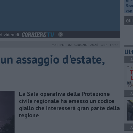
di 
Scar
con 
QUI
MARTEDÌ
02 GIUGNO 2026
ORE 18:45
Ult
un assaggio d'estate,
A
La Sala operativa della Protezione
A
civile regionale ha emesso un codice
giallo che interesserà gran parte della
regione
A