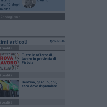
D'ARTE
Marcello
selli “Dialoghi
la città"
Condoglianze
imi articoli
Vedi tutti
ttualità
​Tutte le offerte di
lavoro in provincia di
Pistoia
ttualità
​Benzina, gasolio, gpl,
ecco dove risparmiare
ttualità