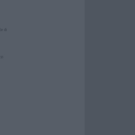
le di
zzi