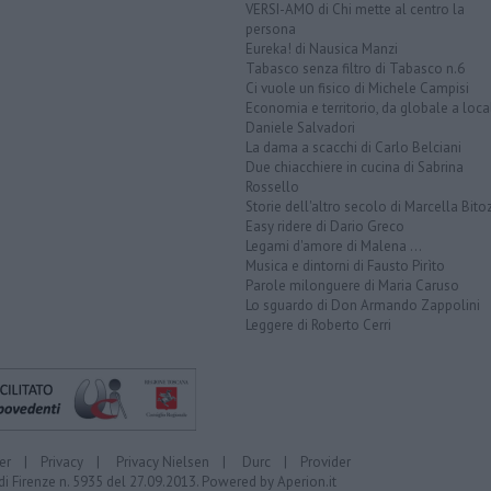
VERSI-AMO di Chi mette al centro la
persona
Eureka! di Nausica Manzi
Tabasco senza filtro di Tabasco n.6
Ci vuole un fisico di Michele Campisi
Economia e territorio, da globale a loca
Daniele Salvadori
La dama a scacchi di Carlo Belciani
Due chiacchiere in cucina di Sabrina
Rossello
Storie dell'altro secolo di Marcella Bito
Easy ridere di Dario Greco
Legami d'amore di Malena ...
Musica e dintorni di Fausto Pirìto
Parole milonguere di Maria Caruso
Lo sguardo di Don Armando Zappolini
Leggere di Roberto Cerri
er
|
Privacy
|
Privacy Nielsen
|
Durc
|
Provider
di Firenze n. 5935 del 27.09.2013. Powered by
Aperion.it