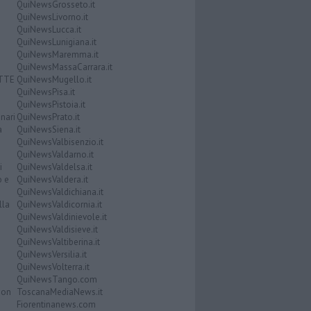
QuiNewsGrosseto.it
QuiNewsLivorno.it
QuiNewsLucca.it
QuiNewsLunigiana.it
QuiNewsMaremma.it
QuiNewsMassaCarrara.it
ATTE
QuiNewsMugello.it
QuiNewsPisa.it
QuiNewsPistoia.it
nari
QuiNewsPrato.it
a
QuiNewsSiena.it
QuiNewsValbisenzio.it
QuiNewsValdarno.it
i
QuiNewsValdelsa.it
o e
QuiNewsValdera.it
QuiNewsValdichiana.it
lla
QuiNewsValdicornia.it
QuiNewsValdinievole.it
QuiNewsValdisieve.it
QuiNewsValtiberina.it
QuiNewsVersilia.it
QuiNewsVolterra.it
QuiNewsTango.com
Don
ToscanaMediaNews.it
Fiorentinanews.com