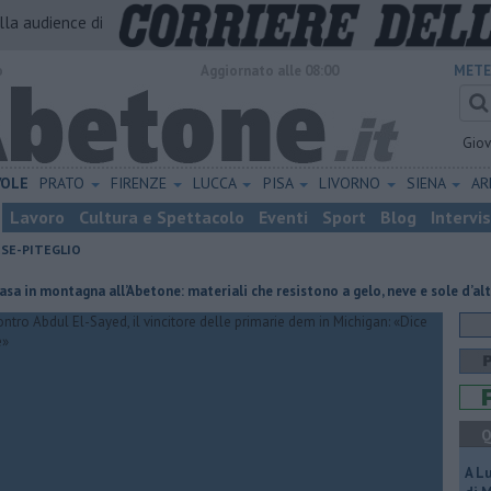
alla audience di
o
Aggiornato alle 08:00
METE
Gio
VOLE
PRATO
FIRENZE
LUCCA
PISA
LIVORNO
SIENA
A
Lavoro
Cultura e Spettacolo
Eventi
Sport
Blog
Intervi
ESE-PITEGLIO
ntagna all’Abetone: materiali che resistono a gelo, neve e sole d’alta quota
Q
A L