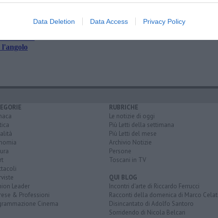
Data Deletion
Data Access
Privacy Policy
i e allerta
 l'angolo
EGORIE
RUBRICHE
naca
Le notizie di oggi
tica
Più Letti della settimana
alità
Più Letti del mese
nomia
Archivio Notizie
ura
Persone
rt
Toscani in TV
tacoli
rviste
QUI BLOG
nion Leader
Incontri d'arte di Riccardo Ferrucci
rese & Professioni
Racconti della domenica di Marco Celat
grammazione Cinema
Disincantato di Adolfo Santoro
Sorridendo di Nicola Belcari