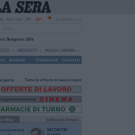
25°
35°
O:
ABETONE
QuiNews.net
vedì
06 Agosto 2026
REZZO
GROSSETO
MASSA CARRARA
ste
Animali
Pubblicità
Contatti
​Tutte le offerte di lavoro in provincia di Pistoia
​Tutte le offerte 
ui Blog
di Riccardo Ferrucci
INCONTRI
ucca la mostra