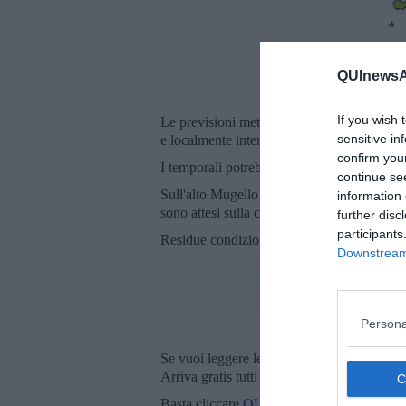
QUInewsAb
In gial
If you wish 
Le previsioni meteorologiche indicano infatt
sensitive in
e localmente intense, con cumulati più elev
confirm you
I temporali potrebbero essere accompagnati d
continue se
Sull'alto Mugello sono previste raffiche da
information 
sono attesi sulla costa settentrionale.
further disc
participants
Residue condizioni di instabilità fino al p
Downstream 
Persona
Se vuoi leggere le notizie principali della T
Arriva gratis tutti i giorni alle 20:00 dirett
Basta cliccare
QUI