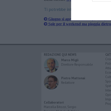
Ti potrebbe interessare anche:
Giugno si apre col maltempo, temporal
Sole per il weekend ma pioggia dietro
REDAZIONE QUI NEWS
CAT
Cro
Marco Migli
Poli
Direttore Responsabile
Attu
Eco
Cult
Pietro Mattonai
Spo
Redattore
Spet
Inte
Opi
Imp
Collaboratori
Pro
Marcella Bitozzi, Sergio