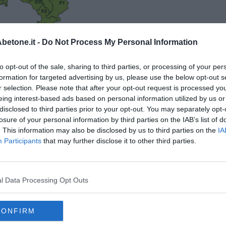
etone.it -
Do Not Process My Personal Information
lo le zone interessate dall'allerta
to opt-out of the sale, sharing to third parties, or processing of your per
i l'arrivo di precipitazioni anche a carattere temporalesco
formation for targeted advertising by us, please use the below opt-out s
ati sulle zone nord-occidentali.
r selection. Please note that after your opt-out request is processed y
a forte vento, grandinate e intensa attività elettrica.
eing interest-based ads based on personal information utilized by us or
 sud-ovest fino a 60-80 chilometri orari, mentre mari molto mossi
disclosed to third parties prior to your opt-out. You may separately opt-
losure of your personal information by third parties on the IAB’s list of
. This information may also be disclosed by us to third parties on the
IA
omeriggio di domani.
Participants
that may further disclose it to other third parties.
l Data Processing Opt Outs
oscana iscriviti alla
Newsletter QUInews - ToscanaMedia.
amente nella tua casella di posta.
CONFIRM