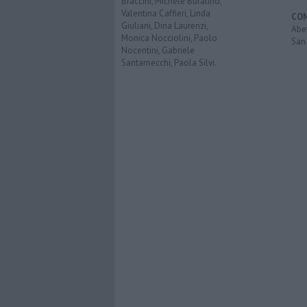
Braccini, Michele Bufalino,
Valentina Caffieri, Linda
CO
Giuliani, Dina Laurenzi,
Abe
Monica Nocciolini, Paolo
San 
Nocentini, Gabriele
Santarnecchi, Paola Silvi.