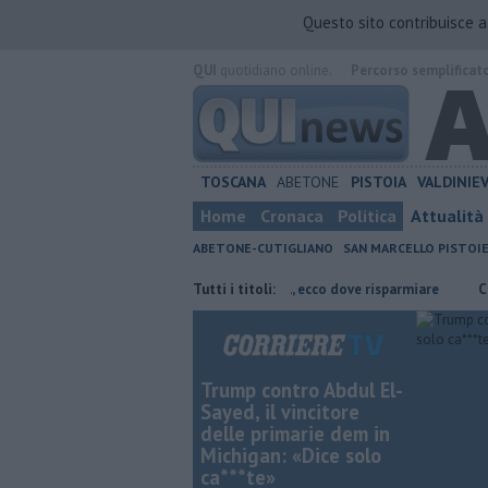
Questo sito contribuisce 
QUI
quotidiano online.
Percorso semplificat
TOSCANA
ABETONE
PISTOIA
VALDINIE
Home
Cronaca
Politica
Attualità
ABETONE-CUTIGLIANO
SAN MARCELLO PISTOI
a di Pistoia
​Benzina, gasolio, gpl, ecco dove risparmiare
Tutti i titoli:
Casa in mo
Trump contro Abdul El-
Sayed, il vincitore
delle primarie dem in
Michigan: «Dice solo
ca***te»