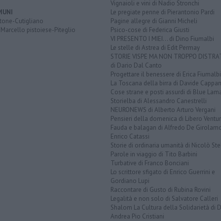
Vignaioli e vini di Nadio Stronchi
MUNI
Le pregiate penne di Pierantonio Pardi
tone-Cutigliano
Pagine allegre di Gianni Micheli
Marcello pistoiese-Piteglio
Psico-cose di Federica Giusti
VI PRESENTO I MIEI... di Dino Fiumalbi
Le stelle di Astrea di Edit Permay
STORIE VISPE MA NON TROPPO DISTR
di Dario Dal Canto
Progettare il benessere di Erica Fiumalbi
La Toscana della birra di Davide Cappan
Cose strane e posti assurdi di Blue Lam
Storielba di Alessandro Canestrelli
NEURONEWS di Alberto Arturo Vergani
Pensieri della domenica di Libero Ventur
Fauda e balagan di Alfredo De Girolam
Enrico Catassi
Storie di ordinaria umanità di Nicolò Ste
Parole in viaggio di Tito Barbini
Turbative di Franco Bonciani
Lo scrittore sfigato di Enrico Guerrini e
Gordiano Lupi
Raccontare di Gusto di Rubina Rovini
Legalità e non solo di Salvatore Calleri
Shalom La Cultura della Solidarietà di 
Andrea Pio Cristiani