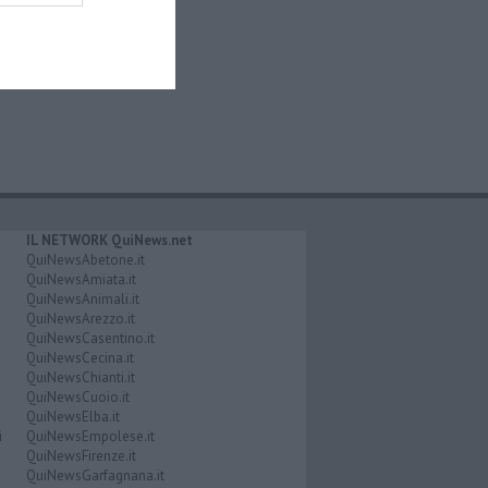
IL NETWORK QuiNews.net
QuiNewsAbetone.it
QuiNewsAmiata.it
QuiNewsAnimali.it
QuiNewsArezzo.it
QuiNewsCasentino.it
QuiNewsCecina.it
QuiNewsChianti.it
QuiNewsCuoio.it
QuiNewsElba.it
i
QuiNewsEmpolese.it
QuiNewsFirenze.it
QuiNewsGarfagnana.it