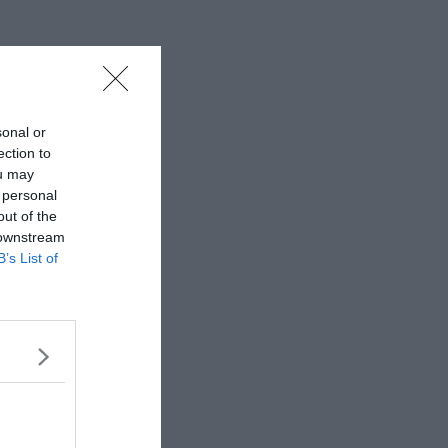
sonal or
ection to
ou may
 personal
out of the
 downstream
B’s List of