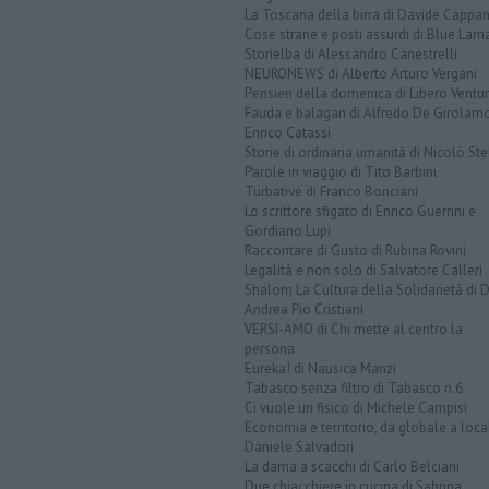
La Toscana della birra di Davide Cappan
Cose strane e posti assurdi di Blue Lam
Storielba di Alessandro Canestrelli
NEURONEWS di Alberto Arturo Vergani
Pensieri della domenica di Libero Ventur
Fauda e balagan di Alfredo De Girolam
Enrico Catassi
Storie di ordinaria umanità di Nicolò Ste
Parole in viaggio di Tito Barbini
Turbative di Franco Bonciani
Lo scrittore sfigato di Enrico Guerrini e
Gordiano Lupi
Raccontare di Gusto di Rubina Rovini
Legalità e non solo di Salvatore Calleri
Shalom La Cultura della Solidarietà di 
Andrea Pio Cristiani
VERSI-AMO di Chi mette al centro la
persona
Eureka! di Nausica Manzi
Tabasco senza filtro di Tabasco n.6
Ci vuole un fisico di Michele Campisi
Economia e territorio, da globale a loca
Daniele Salvadori
La dama a scacchi di Carlo Belciani
Due chiacchiere in cucina di Sabrina