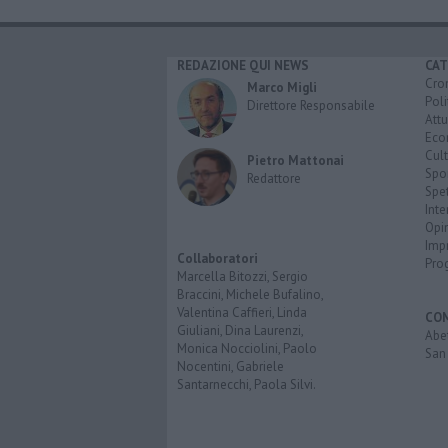
REDAZIONE QUI NEWS
CAT
Cro
Marco Migli
Poli
Direttore Responsabile
Attu
Eco
Cult
Pietro Mattonai
Spo
Redattore
Spet
Inte
Opi
Imp
Collaboratori
Pro
Marcella Bitozzi, Sergio
Braccini, Michele Bufalino,
Valentina Caffieri, Linda
CO
Giuliani, Dina Laurenzi,
Abe
Monica Nocciolini, Paolo
San 
Nocentini, Gabriele
Santarnecchi, Paola Silvi.