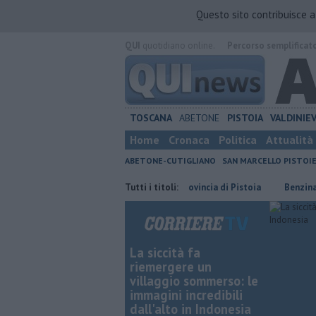
Questo sito contribuisce 
QUI
quotidiano online.
Percorso semplificat
TOSCANA
ABETONE
PISTOIA
VALDINIE
Home
Cronaca
Politica
Attualità
ABETONE-CUTIGLIANO
SAN MARCELLO PISTOI
​Tutte le offerte di lavoro in provincia di Pistoia
Tutti i titoli:
​Benzina, gasolio,
La siccità fa
riemergere un
villaggio sommerso: le
immagini incredibili
dall'alto in Indonesia