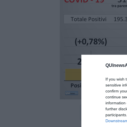
QUInewsAb
If you wish 
sensitive in
confirm you
continue se
information 
further disc
participants
Downstream 