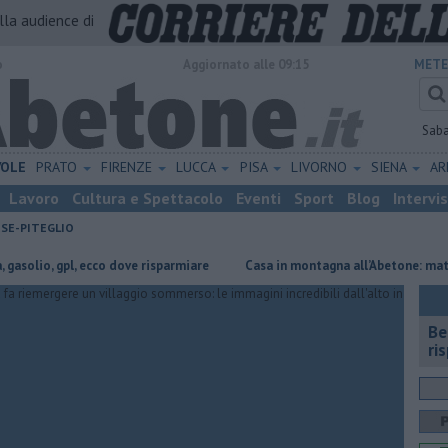
alla audience di
o
Aggiornato alle 09:15
METE
Sab
VOLE
PRATO
FIRENZE
LUCCA
PISA
LIVORNO
SIENA
A
Lavoro
Cultura e Spettacolo
Eventi
Sport
Blog
Intervi
ESE-PITEGLIO
 gpl, ecco dove risparmiare
Casa in montagna all’Abetone: materiali che 
​B
ri