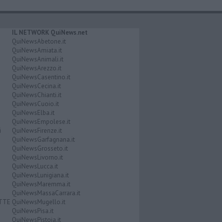
IL NETWORK QuiNews.net
QuiNewsAbetone.it
QuiNewsAmiata.it
QuiNewsAnimali.it
QuiNewsArezzo.it
QuiNewsCasentino.it
QuiNewsCecina.it
QuiNewsChianti.it
QuiNewsCuoio.it
QuiNewsElba.it
QuiNewsEmpolese.it
i
QuiNewsFirenze.it
QuiNewsGarfagnana.it
QuiNewsGrosseto.it
QuiNewsLivorno.it
QuiNewsLucca.it
QuiNewsLunigiana.it
QuiNewsMaremma.it
QuiNewsMassaCarrara.it
ATTE
QuiNewsMugello.it
QuiNewsPisa.it
QuiNewsPistoia.it