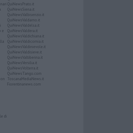
nari
QuiNewsPrato.it
a
QuiNewsSiena.it
QuiNewsValbisenzio.it
QuiNewsValdarno.it
i
QuiNewsValdelsa.it
o e
QuiNewsValdera.it
QuiNewsValdichiana.it
lla
QuiNewsValdicornia.it
QuiNewsValdinievole.it
QuiNewsValdisieve.it
QuiNewsValtiberina.it
QuiNewsVersilia.it
QuiNewsVolterra.it
QuiNewsTango.com
Don
ToscanaMediaNews.it
Fiorentinanews.com
le di