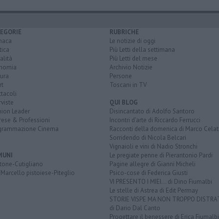
EGORIE
RUBRICHE
naca
Le notizie di oggi
tica
Più Letti della settimana
alità
Più Letti del mese
nomia
Archivio Notizie
ura
Persone
rt
Toscani in TV
tacoli
rviste
QUI BLOG
nion Leader
Disincantato di Adolfo Santoro
rese & Professioni
Incontri d'arte di Riccardo Ferrucci
grammazione Cinema
Racconti della domenica di Marco Celat
Sorridendo di Nicola Belcari
Vignaioli e vini di Nadio Stronchi
MUNI
Le pregiate penne di Pierantonio Pardi
tone-Cutigliano
Pagine allegre di Gianni Micheli
Marcello pistoiese-Piteglio
Psico-cose di Federica Giusti
VI PRESENTO I MIEI... di Dino Fiumalbi
Le stelle di Astrea di Edit Permay
STORIE VISPE MA NON TROPPO DISTR
di Dario Dal Canto
Progettare il benessere di Erica Fiumalbi