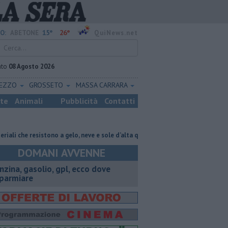
15°
26°
O:
ABETONE
QuiNews.net
ato
08 Agosto 2026
REZZO
GROSSETO
MASSA CARRARA
ste
Animali
Pubblicità
Contatti
resistono a gelo, neve e sole d’alta quota
​Benzina, gasolio, gpl, ecco d
DOMANI AVVENNE
enzina, gasolio, gpl, ecco dove
sparmiare