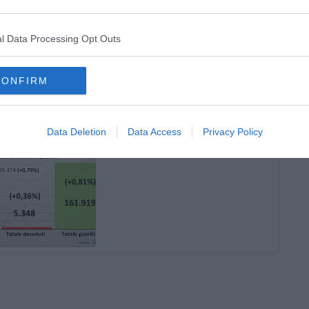
oscana iscriviti alla
Newsletter QUInews - ToscanaMedia.
amente nella tua casella di posta.
l Data Processing Opt Outs
CONFIRM
Data Deletion
Data Access
Privacy Policy