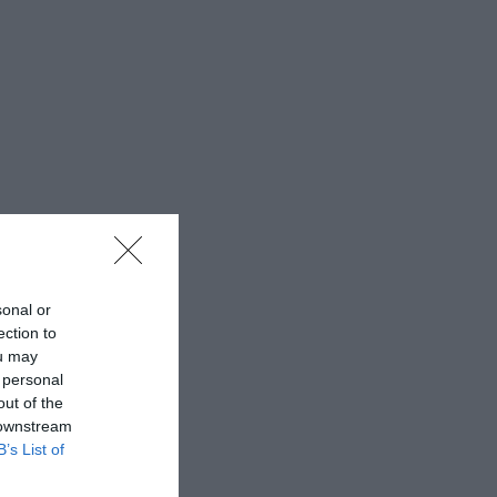
sonal or
ection to
ou may
 personal
out of the
 downstream
B’s List of