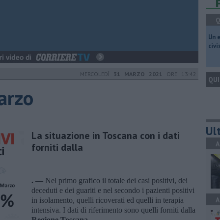
Q
​Un 
civ
MERCOLEDÌ
31 MARZO 2021
ORE 13:42
QUI
arzo
Ult
La situazione in Toscana con i dati
A
forniti dalla
. —
Nel primo grafico il totale dei casi positivi, dei
deceduti e dei guariti e nel secondo i pazienti positivi
A
in isolamento, quelli ricoverati ed quelli in terapia
intensiva. I dati di riferimento sono quelli forniti dalla
Regione Toscana