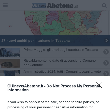
27 nuovi ambiti per il turismo in Toscana
Primo Maggio, gli orari degli autobus in Toscana
Riscaldamento, le date di accensione Comune
per Comune
Amministrative 2024, tutti i Comuni toscani al voto
Si spengono i termosifoni, ecco a chi tocca
QUInewsAbetone.it -
Do Not Process My Personal
Information
Termosifoni, le date di accensione Comune per
Comune
If you wish to opt-out of the sale, sharing to third parties, or
Bellezz@, quindici milioni di euro per la Toscana
processing of your personal or sensitive information for