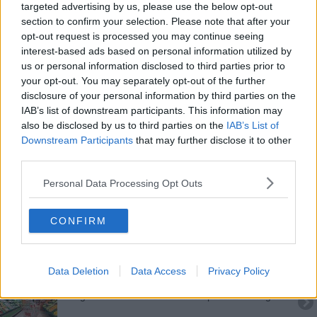
targeted advertising by us, please use the below opt-out
La Toscana spegne i termosifoni, ecco dove
section to confirm your selection. Please note that after your
opt-out request is processed you may continue seeing
Due milioni di euro per musei e sistemi museali
interest-based ads based on personal information utilized by
us or personal information disclosed to third parties prior to
Sciopero generale, treni e aerei fra ritardi e
your opt-out. You may separately opt-out of the further
cancellazioni
disclosure of your personal information by third parties on the
Lavori sull'Alta velocità, i treni cambiano orario
IAB’s list of downstream participants. This information may
also be disclosed by us to third parties on the
IAB’s List of
Autobus, così in viaggio 25 Aprile e 1 Maggio
Downstream Participants
that may further disclose it to other
third parties.
Termosifoni, quando vanno spenti Comune per
Personal Data Processing Opt Outs
Comune
Cinema internazionale, casting in Toscana
CONFIRM
185 comuni al voto per il nuovo Sindaco - MAPPE
Seggi aperti per le elezioni europee e comunali
Data Deletion
Data Access
Privacy Policy
Frigo vuoto? Ecco dove far la spesa a Ferragosto