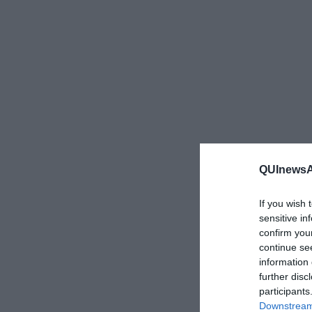
QUInewsAb
If you wish 
sensitive in
confirm you
continue se
information 
further disc
participants
Downstream 