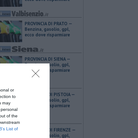
PROVINCIA DI PRATO — ​
Benzina, gasolio, gpl,
ecco dove risparmiare
PROVINCIA DI SIENA — ​
Benzina, gasolio, gpl,
ecco dove risparmiare
sonal or
PROVINCIA DI PISTOIA — ​
ection to
Benzina, gasolio, gpl,
ou may
ecco dove risparmiare
 personal
out of the
 downstream
B’s List of
PROVINCIA DI FIRENZE — ​
Benzina, gasolio, gpl,