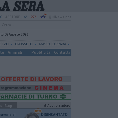
16°
27°
O:
ABETONE
QuiNews.net
ato
08 Agosto 2026
REZZO
GROSSETO
MASSA CARRARA
ste
Animali
Pubblicità
Contatti
ui Blog
di Adolfo Santoro
DISINCANTATO
esempio di