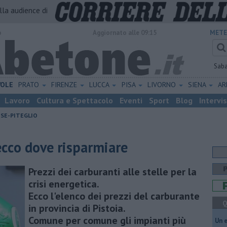
alla audience di
o
Aggiornato alle 09:15
METE
Sab
VOLE
PRATO
FIRENZE
LUCCA
PISA
LIVORNO
SIENA
A
Lavoro
Cultura e Spettacolo
Eventi
Sport
Blog
Intervi
ESE-PITEGLIO
 ecco dove risparmiare
Prezzi dei carburanti alle stelle per la
crisi energetica.
Ecco l'elenco dei prezzi del carburante
Q
in provincia di Pistoia.
Comune per comune gli impianti più
​Un 