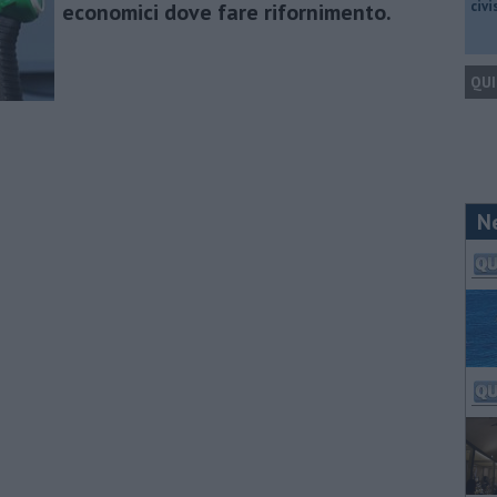
civ
economici dove fare rifornimento.
QUI
N