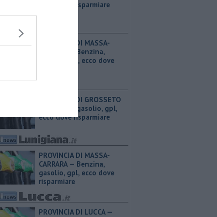
ecco dove risparmiare
PROVINCIA DI MASSA-
CARRARA — ​Benzina,
gasolio, gpl, ecco dove
risparmiare
PROVINCIA DI GROSSETO
— ​Benzina, gasolio, gpl,
ecco dove risparmiare
PROVINCIA DI MASSA-
CARRARA — ​Benzina,
gasolio, gpl, ecco dove
risparmiare
PROVINCIA DI LUCCA — ​