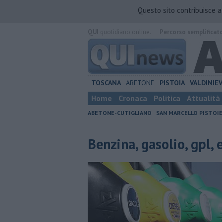
Questo sito contribuisce 
QUI
quotidiano online.
Percorso semplificat
TOSCANA
ABETONE
PISTOIA
VALDINIE
Home
Cronaca
Politica
Attualità
ABETONE-CUTIGLIANO
SAN MARCELLO PISTOI
Benzina, gasolio, gpl,