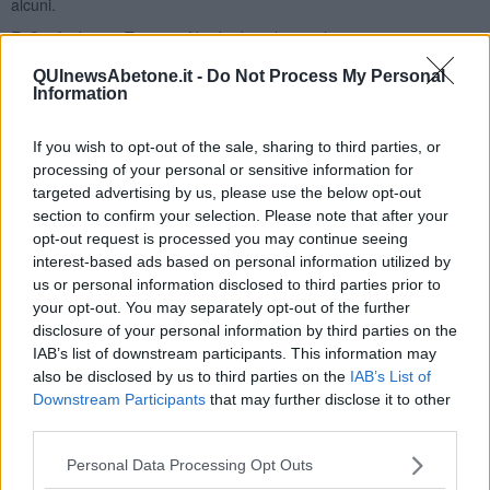
alcuni.
E' Confindustria Toscana Nord ad analizzare la congiuntura, con
la produzione industriale di un anno difficilissimo come il 2020
QUInewsAbetone.it -
Do Not Process My Personal
chiuso in sostanziale pareggio (+0,2%) con un andamento che ha
Information
visto il quarto trimestre dell'anno
crescere
, rispetto allo stesso
periodo del 2019, a +5,6%. Sul territorio, oltre ai segmenti produttivi
richiamati sopra, è importante il legame con alcuni dei settori
If you wish to opt-out of the sale, sharing to third parties, or
trainanti: si sono infatti sviluppate la chimica tessile, la chimica per
processing of your personal or sensitive information for
la carta e i supporti in plastica per il tessile e la moda. Anche le
targeted advertising by us, please use the below opt-out
bioplastiche contano applicazioni innovative.
section to confirm your selection. Please note that after your
opt-out request is processed you may continue seeing
interest-based ads based on personal information utilized by
us or personal information disclosed to third parties prior to
your opt-out. You may separately opt-out of the further
Il presidente della sezione Chimica, plastica e farmaceutica di
disclosure of your personal information by third parties on the
Confindustria Toscana Nord
Deni Severini
non nasconde i
problemi: "Già da metà anno scorso i prezzi delle materie prime
IAB’s list of downstream participants. This information may
hanno iniziato ad aumentare, ma dall'autunno abbiamo assistito a
also be disclosed by us to third parties on the
IAB’s List of
una crescita impetuosa che ancora non accenna a rallentare e che
Downstream Participants
that may further disclose it to other
riguarda praticamente tutti i polimeri di interesse per il nostro
third parties.
settore, dal polietilene al polipropilene, dal pvc al polistirene al pet,
compresi i biopolimeri ed i riciclati. Gli
incrementi di prezzo
Personal Data Processing Opt Outs
superano in molti casi il 100%. Questo quando li si trova: ma le