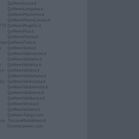
QuiNewsLucca.it
QuiNewsLunigiana.it
QuiNewsMaremma.it
QuiNewsMassaCarrara.it
ATTE
QuiNewsMugello.it
QuiNewsPisa.it
QuiNewsPistoia.it
nari
QuiNewsPrato.it
a
QuiNewsSiena.it
QuiNewsValbisenzio.it
QuiNewsValdarno.it
i
QuiNewsValdelsa.it
o e
QuiNewsValdera.it
QuiNewsValdichiana.it
lla
QuiNewsValdicornia.it
QuiNewsValdinievole.it
QuiNewsValdisieve.it
QuiNewsValtiberina.it
QuiNewsVersilia.it
QuiNewsVolterra.it
QuiNewsTango.com
Don
ToscanaMediaNews.it
Fiorentinanews.com