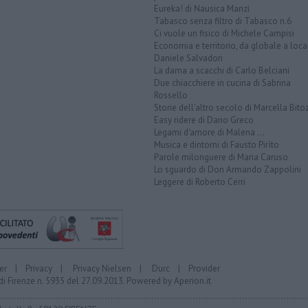
Eureka! di Nausica Manzi
Tabasco senza filtro di Tabasco n.6
Ci vuole un fisico di Michele Campisi
Economia e territorio, da globale a loca
Daniele Salvadori
La dama a scacchi di Carlo Belciani
Due chiacchiere in cucina di Sabrina
Rossello
Storie dell'altro secolo di Marcella Bito
Easy ridere di Dario Greco
Legami d'amore di Malena ...
Musica e dintorni di Fausto Pirìto
Parole milonguere di Maria Caruso
Lo sguardo di Don Armando Zappolini
Leggere di Roberto Cerri
er
|
Privacy
|
Privacy Nielsen
|
Durc
|
Provider
di Firenze n. 5935 del 27.09.2013. Powered by
Aperion.it