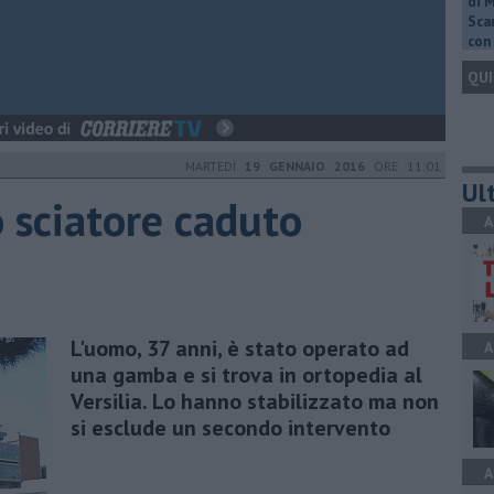
di 
Scar
con 
QUI
MARTEDÌ
19 GENNAIO 2016
ORE 11:01
Ult
o sciatore caduto
A
L'uomo, 37 anni, è stato operato ad
A
una gamba e si trova in ortopedia al
Versilia. Lo hanno stabilizzato ma non
si esclude un secondo intervento
A