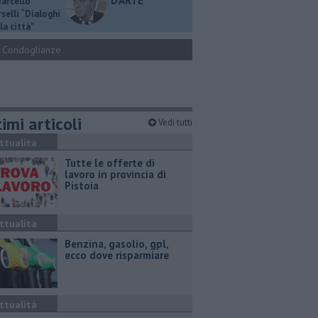
D'ARTE
Marcello
selli “Dialoghi
la città"
Condoglianze
imi articoli
Vedi tutti
ttualità
​Tutte le offerte di
lavoro in provincia di
Pistoia
ttualità
​Benzina, gasolio, gpl,
ecco dove risparmiare
ttualità