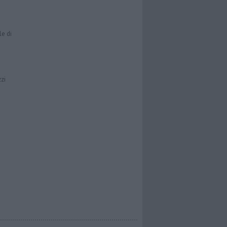
le di
zzi