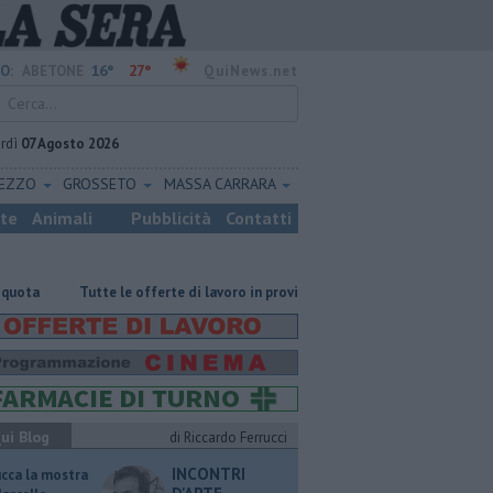
16°
27°
O:
ABETONE
QuiNews.net
rdì
07 Agosto 2026
REZZO
GROSSETO
MASSA CARRARA
ste
Animali
Pubblicità
Contatti
​Tutte le offerte di lavoro in provincia di Pistoia
​Tutte le offerte d
ui Blog
di Riccardo Ferrucci
INCONTRI
ucca la mostra