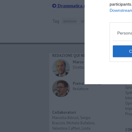
participants
Drammatica caduta sugli sci all'Abet
Downstream 
Tag
abetone
ortopedia
versilia
elisoccor
Persona
REDAZIONE QUI NEWS
CAT
Cro
Marco Migli
Poli
Direttore Responsabile
Attu
Eco
Cult
Pietro Mattonai
Spo
Redattore
Spet
Inte
Opi
Imp
Collaboratori
Pro
Marcella Bitozzi, Sergio
Braccini, Michele Bufalino,
Valentina Caffieri, Linda
CO