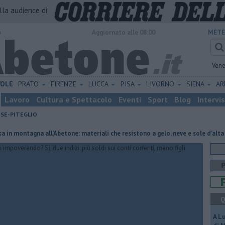
alla audience di
o
Aggiornato alle 08:00
METE
Vene
VOLE
PRATO
FIRENZE
LUCCA
PISA
LIVORNO
SIENA
A
Lavoro
Cultura e Spettacolo
Eventi
Sport
Blog
Intervi
ESE-PITEGLIO
tagna all’Abetone: materiali che resistono a gelo, neve e sole d’alta quota
Q
A L