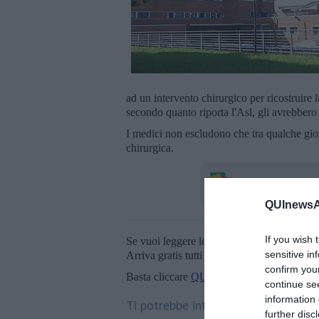
ad un intervento chirurgico per ricostruire 
secondo quanto riporta l'Asl, gli avrebber
I medici non escludono che tra qualche gio
chirurgica.
QUInewsAb
If you wish 
Se vuoi leggere le notizie principali della T
sensitive in
Arriva gratis tutti i giorni alle 20:00 dirett
confirm you
Basta cliccare
QUI
continue se
information 
Ti potrebbe interessare anche:
further disc