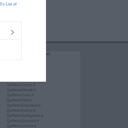
B’s List of
IL NETWORK QuiNews.net
QuiNewsAbetone.it
QuiNewsAmiata.it
QuiNewsAnimali.it
QuiNewsArezzo.it
QuiNewsCasentino.it
QuiNewsCecina.it
QuiNewsChianti.it
QuiNewsCuoio.it
QuiNewsElba.it
i
QuiNewsEmpolese.it
QuiNewsFirenze.it
QuiNewsGarfagnana.it
QuiNewsGrosseto.it
QuiNewsLivorno.it