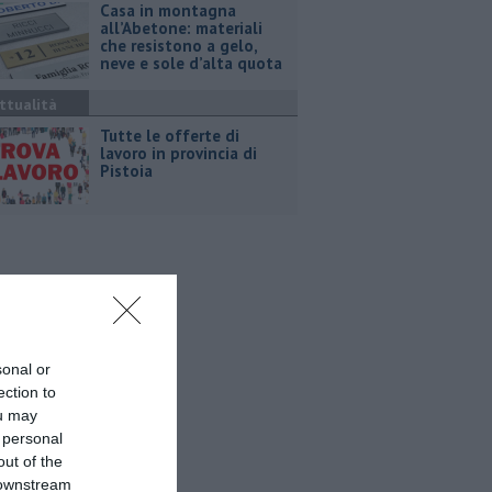
Casa in montagna
all’Abetone: materiali
che resistono a gelo,
neve e sole d’alta quota
ttualità
​Tutte le offerte di
lavoro in provincia di
Pistoia
sonal or
ection to
ou may
 personal
out of the
 downstream