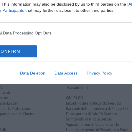
. This information may also be disclosed by us to third parties on the
IA
one
Participants
that may further disclose it to other third parties.
so
pietrasanta
chirurgia
medico
l Data Processing Opt Outs
CONFIRM
EGORIE
RUBRICHE
naca
Le notizie di oggi
tica
Più Letti della settimana
alità
Più Letti del mese
Data Deletion
Data Access
Privacy Policy
nomia
Archivio Notizie
ura
Persone
rt
Toscani in TV
tacoli
rviste
QUI BLOG
nion Leader
Incontri d'arte di Riccardo Ferrucci
rese & Professioni
Racconti della domenica di Marco Celat
grammazione Cinema
Disincantato di Adolfo Santoro
Sorridendo di Nicola Belcari
Vignaioli e vini di Nadio Stronchi
MUNI
Le pregiate penne di Pierantonio Pardi