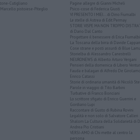
tone-Cutigliano
Pagine allegre di Gianni Micheli
Marcello pistoiese-Piteglio
Psico-cose di Federica Giusti
VI PRESENTO I MIEI... di Dino Fiumalbi
Le stelle di Astrea di Edit Permay
STORIE VISPE MA NON TROPPO DISTR
di Dario Dal Canto
Progettare il benessere di Erica Fiumalbi
La Toscana della birra di Davide Cappan
Cose strane e posti assurdi di Blue Lam
Storielba di Alessandro Canestrelli
NEURONEWS di Alberto Arturo Vergani
Pensieri della domenica di Libero Ventur
Fauda e balagan di Alfredo De Girolam
Enrico Catassi
Storie di ordinaria umanità di Nicolò Ste
Parole in viaggio di Tito Barbini
Turbative di Franco Bonciani
Lo scrittore sfigato di Enrico Guerrini e
Gordiano Lupi
Raccontare di Gusto di Rubina Rovini
Legalità e non solo di Salvatore Calleri
Shalom La Cultura della Solidarietà di 
Andrea Pio Cristiani
VERSI-AMO di Chi mette al centro la
persona